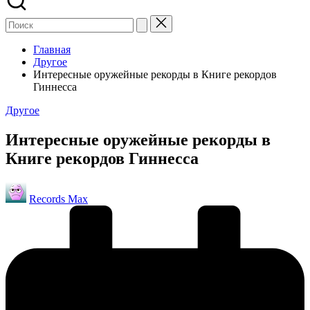
Главная
Другое
Интересные оружейные рекорды в Книге рекордов
Гиннесса
Опубликовано
Другое
в
Интересные оружейные рекорды в
Книге рекордов Гиннесса
Запись
Records Max
от