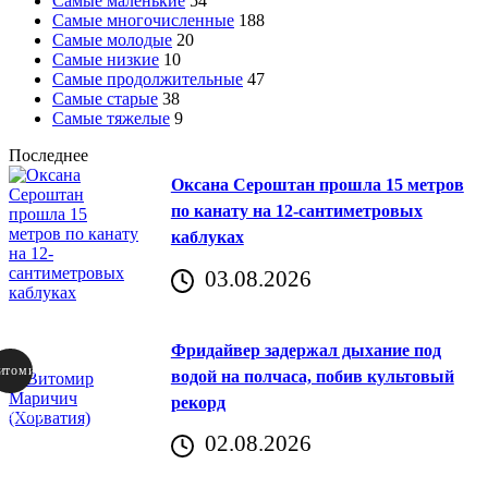
Самые маленькие
54
Самые многочисленные
188
Самые молодые
20
Самые низкие
10
Самые продолжительные
47
Самые старые
38
Самые тяжелые
9
Последнее
Оксана Сероштан прошла 15 метров
по канату на 12-сантиметровых
каблуках
03.08.2026
Фридайвер задержал дыхание под
итомир
водой на полчаса, побив культовый
рекорд
аричич
02.08.2026
Хорватия)