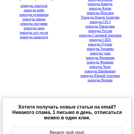
рекорды Канады
рекорды алкоголя
рекорды Китая
рекорды кофе
рекорды Мексики
рекорды кулинарии
Рекорды Новой Зеландии
рекорды пиццы
рекорды ОАЭ
рекорды поедания
рекорды Пакистана
рекорды сыра
рекорды России
рекорды хот-догов
рекорды Северной Америки
рекорды шоколада
рекорды США
рекорды Турции
рекорды Украины
рекорды улиц
рекорды Филиппин
рекорды Франции
рекорды Чили
рекорды Швейцарии
рекорды Южной Америки
рекорды Японии
Хотите получать новые статьи на email?
Никакого спама, 1 письмо в день, отписаться
можно в один клик.