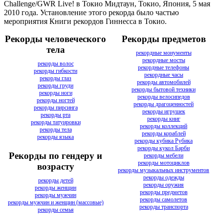
Challenge/GWR Live! в Токио Мидтаун, Токио, Япония, 5 мая
2010 года. Установление этого рекорда было частью
мероприятия Книги рекордов Гиннесса в Токио.
Рекорды человеческого
Рекорды предметов
тела
рекордные монументы
рекордные мосты
рекорды волос
рекордные телефоны
рекорды гибкости
рекордные часы
рекорды глаз
рекорды автомобилей
рекорды груди
рекорды бытовой техники
рекорды ноги
рекорды велосипедов
рекорды ногтей
рекорды драгоценностей
рекорды пирсинга
рекорды игрушек
рекорды рта
рекорды книг
рекорды татуировки
рекорды коллекций
рекорды тела
рекорды кораблей
рекорды языка
рекорды кубика Рубика
рекорды кукол Барби
Рекорды по гендеру и
рекорды мебели
рекорды мотоциклов
возрасту
рекорды музыкальных инструментов
рекорды одежды
рекорды детей
рекорды оружия
рекорды женщин
рекорды предметов
рекорды мужчин
рекорды самолетов
рекорды мужчин и женщин (массовые)
рекорды транспорта
рекорды семья