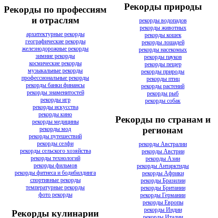
Рекорды природы
Рекорды по профессиям
и отраслям
рекорды водопадов
рекорды животных
архитектурные рекорды
рекорды кошек
географические рекорды
рекорды лошадей
железнодорожные рекорды
рекорды насекомых
зимние рекорды
рекорды пауков
космические рекорды
рекорды пещер
музыкальные рекорды
рекорды природы
профессиональные рекорды
рекорды птиц
рекорды банки финансы
рекорды растений
рекорды знаменитостей
рекорды рыб
рекорды игр
рекорды собак
рекорды искусства
рекорды кино
Рекорды по странам и
рекорды медицины
регионам
рекорды мод
рекорды путешествий
рекорды селфи
рекорды Австралии
рекорды сельского хозяйства
рекорды Австрии
рекорды технологий
рекорды Азии
рекорды фильмов
рекорды Антарктиды
рекорды фитнеса и бодибилдинга
рекорды Африки
спортивные рекорды
рекорды Бразилии
температурные рекорды
рекорды Британии
фото рекорды
рекорды Германии
рекорды Европы
рекорды Индии
Рекорды кулинарии
рекорды Италии