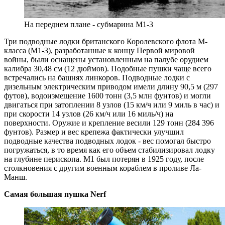
На переднем плане - субмарина M1-3
Три подводные лодки британского Королевского флота M-
класса (M1-3), разработанные к концу Первой мировой
войны, были оснащены установленным на палубе орудием
калибра 30,48 см (12 дюймов). Подобные пушки чаще всего
встречались на башнях линкоров. Подводные лодки с
дизельным электрическим приводом имели длину 90,5 м (297
футов), водоизмещение 1600 тонн (3,5 млн фунтов) и могли
двигаться при затоплении 8 узлов (15 км/ч или 9 миль в час) и
при скорости 14 узлов (26 км/ч или 16 миль/ч) на
поверхности. Оружие и крепление весили 129 тонн (284 396
фунтов). Размер и вес крепежа фактически улучшил
подводные качества подводных лодок - вес помогал быстро
погружаться, в то время как его объем стабилизировал лодку
на глубине перископа. M1 был потерян в 1925 году, после
столкновения с другим военным кораблем в проливе Ла-
Манш.
Самая большая пушка Nerf