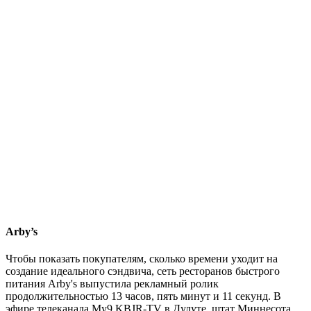
Arby’s
Чтобы показать покупателям, сколько времени уходит на
создание идеального сэндвича, сеть ресторанов быстрого
питания Arby's выпустила рекламный ролик
продолжительностью 13 часов, пять минут и 11 секунд. В
эфире телеканала My9 KBJR-TV в Дулуте, штат Миннесота,