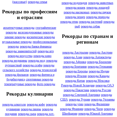
(массовые)
рекорды семья
рекорды водопадов
рекорды животных
рекорды кошек
рекорды лошадей
Рекорды по профессиям
рекорды насекомых
рекорды пауков
и отраслям
рекорды пещер
рекорды природы
рекорды птиц
рекорды растений
рекорды
рыб
рекорды собак
архитектурные рекорды
географические
рекорды
железнодорожные рекорды
Рекорды по странам и
зимние рекорды
космические рекорды
регионам
музыкальные рекорды
профессиональные
рекорды
рекорды банки финансы
рекорды знаменитостей
рекорды игр
рекорды Австралии
рекорды Австрии
рекорды искусства
рекорды кино
рекорды Азии
рекорды Антарктиды
рекорды медицины
рекорды мод
рекорды
рекорды Африки
рекорды Бразилии
путешествий
рекорды селфи
рекорды
рекорды Британии
рекорды Германии
сельского хозяйства
рекорды технологий
рекорды Европы
рекорды Индии
рекорды фильмов
рекорды фитнеса и
рекорды Италии
рекорды Канады
бодибилдинга
спортивные рекорды
рекорды Китая
рекорды Мексики
температурные рекорды
фото рекорды
Рекорды Новой Зеландии
рекорды ОАЭ
рекорды Пакистана
рекорды России
Рекорды кулинарии
рекорды Северной Америки
рекорды
США
рекорды Турции
рекорды Украины
рекорды улиц
рекорды Филиппин
рекорды алкоголя
рекорды кофе
рекорды
рекорды Франции
рекорды Чили
рекорды
кулинарии
рекорды пиццы
рекорды
Швейцарии
рекорды Южной Америки
поедания
рекорды сыра
рекорды хот-