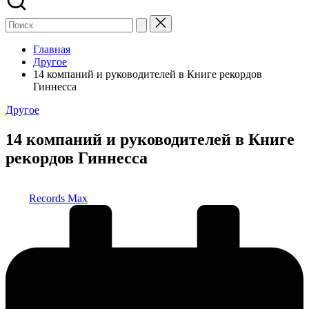
Главная
Другое
14 компаний и руководителей в Книге рекордов
Гиннесса
Опубликовано
Другое
в
14 компаний и руководителей в Книге
рекордов Гиннесса
Запись
Records Max
от