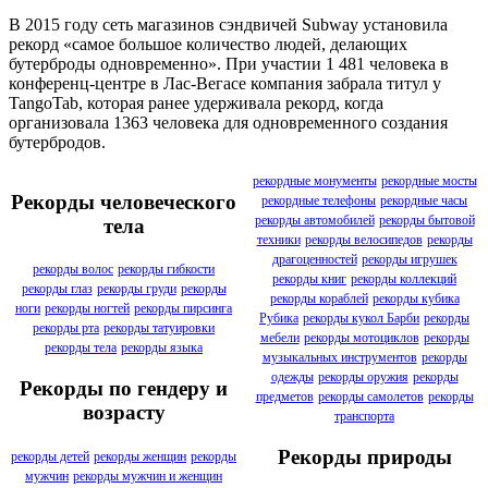
В 2015 году сеть магазинов сэндвичей Subway установила
рекорд «самое большое количество людей, делающих
бутерброды одновременно». При участии 1 481 человека в
конференц-центре в Лас-Вегасе компания забрала титул у
TangoTab, которая ранее удерживала рекорд, когда
организовала 1363 человека для одновременного создания
бутербродов.
рекордные монументы
рекордные мосты
Рекорды человеческого
рекордные телефоны
рекордные часы
рекорды автомобилей
рекорды бытовой
тела
техники
рекорды велосипедов
рекорды
драгоценностей
рекорды игрушек
рекорды волос
рекорды гибкости
рекорды книг
рекорды коллекций
рекорды глаз
рекорды груди
рекорды
рекорды кораблей
рекорды кубика
ноги
рекорды ногтей
рекорды пирсинга
Рубика
рекорды кукол Барби
рекорды
рекорды рта
рекорды татуировки
мебели
рекорды мотоциклов
рекорды
рекорды тела
рекорды языка
музыкальных инструментов
рекорды
одежды
рекорды оружия
рекорды
Рекорды по гендеру и
предметов
рекорды самолетов
рекорды
возрасту
транспорта
Рекорды природы
рекорды детей
рекорды женщин
рекорды
мужчин
рекорды мужчин и женщин