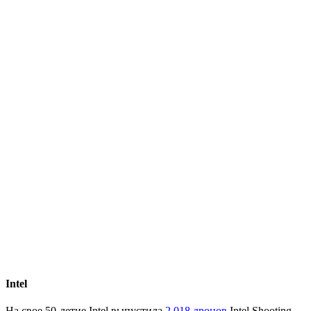
Intel
На свое 50-летие Intel выпустила
2 018 дронов
Intel Shooting