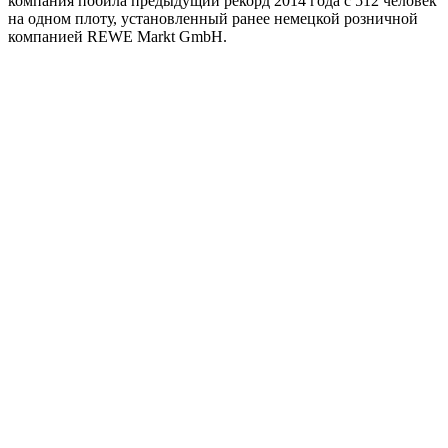
компания побила предыдущий рекорд 2014 года с 512 человек
на одном плоту, установленный ранее немецкой розничной
компанией REWE Markt GmbH.