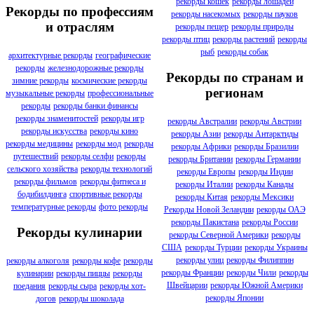
рекорды кошек
рекорды лошадей
Рекорды по профессиям
рекорды насекомых
рекорды пауков
и отраслям
рекорды пещер
рекорды природы
рекорды птиц
рекорды растений
рекорды
рыб
рекорды собак
архитектурные рекорды
географические
рекорды
железнодорожные рекорды
Рекорды по странам и
зимние рекорды
космические рекорды
регионам
музыкальные рекорды
профессиональные
рекорды
рекорды банки финансы
рекорды знаменитостей
рекорды игр
рекорды Австралии
рекорды Австрии
рекорды искусства
рекорды кино
рекорды Азии
рекорды Антарктиды
рекорды медицины
рекорды мод
рекорды
рекорды Африки
рекорды Бразилии
путешествий
рекорды селфи
рекорды
рекорды Британии
рекорды Германии
сельского хозяйства
рекорды технологий
рекорды Европы
рекорды Индии
рекорды фильмов
рекорды фитнеса и
рекорды Италии
рекорды Канады
бодибилдинга
спортивные рекорды
рекорды Китая
рекорды Мексики
температурные рекорды
фото рекорды
Рекорды Новой Зеландии
рекорды ОАЭ
рекорды Пакистана
рекорды России
Рекорды кулинарии
рекорды Северной Америки
рекорды
США
рекорды Турции
рекорды Украины
рекорды улиц
рекорды Филиппин
рекорды алкоголя
рекорды кофе
рекорды
рекорды Франции
рекорды Чили
рекорды
кулинарии
рекорды пиццы
рекорды
Швейцарии
рекорды Южной Америки
поедания
рекорды сыра
рекорды хот-
рекорды Японии
догов
рекорды шоколада