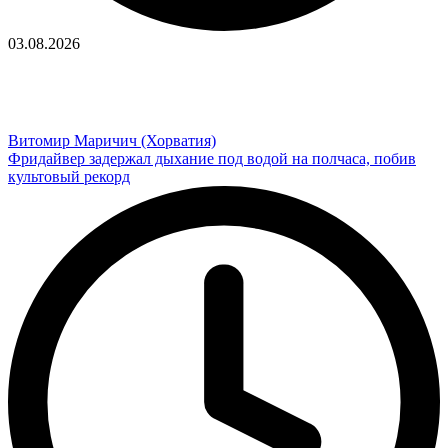
03.08.2026
Витомир Маричич (Хорватия)
Фридайвер задержал дыхание под водой на полчаса, побив
культовый рекорд