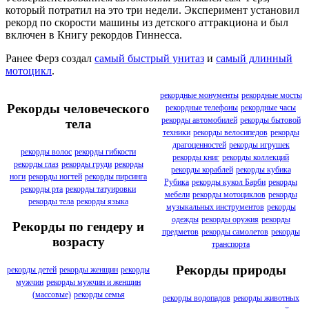
который потратил на это три недели. Эксперимент установил
рекорд по скорости машины из детского аттракциона и был
включен в Книгу рекордов Гиннесса.
Ранее Ферз создал
самый быстрый унитаз
и
самый длинный
мотоцикл
.
рекордные монументы
рекордные мосты
Рекорды человеческого
рекордные телефоны
рекордные часы
рекорды автомобилей
рекорды бытовой
тела
техники
рекорды велосипедов
рекорды
драгоценностей
рекорды игрушек
рекорды волос
рекорды гибкости
рекорды книг
рекорды коллекций
рекорды глаз
рекорды груди
рекорды
рекорды кораблей
рекорды кубика
ноги
рекорды ногтей
рекорды пирсинга
Рубика
рекорды кукол Барби
рекорды
рекорды рта
рекорды татуировки
мебели
рекорды мотоциклов
рекорды
рекорды тела
рекорды языка
музыкальных инструментов
рекорды
одежды
рекорды оружия
рекорды
Рекорды по гендеру и
предметов
рекорды самолетов
рекорды
возрасту
транспорта
Рекорды природы
рекорды детей
рекорды женщин
рекорды
мужчин
рекорды мужчин и женщин
(массовые)
рекорды семья
рекорды водопадов
рекорды животных