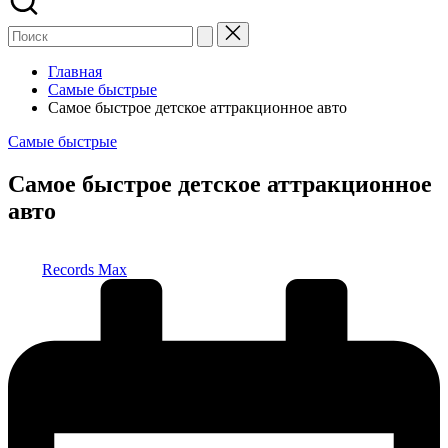
Главная
Самые быстрые
Самое быстрое детское аттракционное авто
Опубликовано
Самые быстрые
в
Самое быстрое детское аттракционное
авто
Запись
Records Max
от