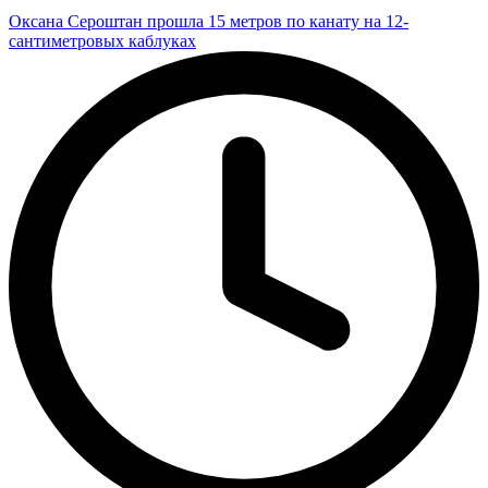
Оксана Сероштан прошла 15 метров по канату на 12-
сантиметровых каблуках