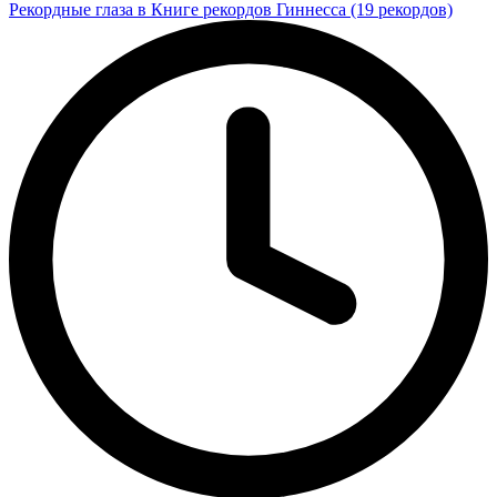
Рекордные глаза в Книге рекордов Гиннесса (19 рекордов)