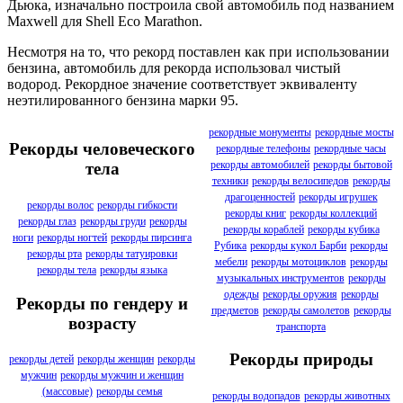
Дьюка, изначально построила свой автомобиль под названием
Maxwell для Shell Eco Marathon.
Несмотря на то, что рекорд поставлен как при использовании
бензина, автомобиль для рекорда использовал чистый
водород. Рекордное значение соответствует эквиваленту
неэтилированного бензина марки 95.
рекордные монументы
рекордные мосты
Рекорды человеческого
рекордные телефоны
рекордные часы
рекорды автомобилей
рекорды бытовой
тела
техники
рекорды велосипедов
рекорды
драгоценностей
рекорды игрушек
рекорды волос
рекорды гибкости
рекорды книг
рекорды коллекций
рекорды глаз
рекорды груди
рекорды
рекорды кораблей
рекорды кубика
ноги
рекорды ногтей
рекорды пирсинга
Рубика
рекорды кукол Барби
рекорды
рекорды рта
рекорды татуировки
мебели
рекорды мотоциклов
рекорды
рекорды тела
рекорды языка
музыкальных инструментов
рекорды
одежды
рекорды оружия
рекорды
Рекорды по гендеру и
предметов
рекорды самолетов
рекорды
возрасту
транспорта
Рекорды природы
рекорды детей
рекорды женщин
рекорды
мужчин
рекорды мужчин и женщин
(массовые)
рекорды семья
рекорды водопадов
рекорды животных