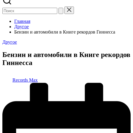
Главная
Другое
Бензин и автомобили в Книге рекордов Гиннесса
Опубликовано
Другое
в
Бензин и автомобили в Книге рекордов
Гиннесса
Запись
Records Max
от