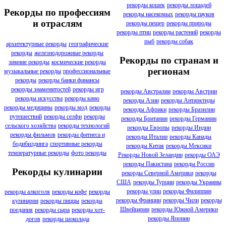
рекорды кошек
рекорды лошадей
Рекорды по профессиям
рекорды насекомых
рекорды пауков
и отраслям
рекорды пещер
рекорды природы
рекорды птиц
рекорды растений
рекорды
рыб
рекорды собак
архитектурные рекорды
географические
рекорды
железнодорожные рекорды
Рекорды по странам и
зимние рекорды
космические рекорды
регионам
музыкальные рекорды
профессиональные
рекорды
рекорды банки финансы
рекорды знаменитостей
рекорды игр
рекорды Австралии
рекорды Австрии
рекорды искусства
рекорды кино
рекорды Азии
рекорды Антарктиды
рекорды медицины
рекорды мод
рекорды
рекорды Африки
рекорды Бразилии
путешествий
рекорды селфи
рекорды
рекорды Британии
рекорды Германии
сельского хозяйства
рекорды технологий
рекорды Европы
рекорды Индии
рекорды фильмов
рекорды фитнеса и
рекорды Италии
рекорды Канады
бодибилдинга
спортивные рекорды
рекорды Китая
рекорды Мексики
температурные рекорды
фото рекорды
Рекорды Новой Зеландии
рекорды ОАЭ
рекорды Пакистана
рекорды России
Рекорды кулинарии
рекорды Северной Америки
рекорды
США
рекорды Турции
рекорды Украины
рекорды улиц
рекорды Филиппин
рекорды алкоголя
рекорды кофе
рекорды
рекорды Франции
рекорды Чили
рекорды
кулинарии
рекорды пиццы
рекорды
Швейцарии
рекорды Южной Америки
поедания
рекорды сыра
рекорды хот-
рекорды Японии
догов
рекорды шоколада