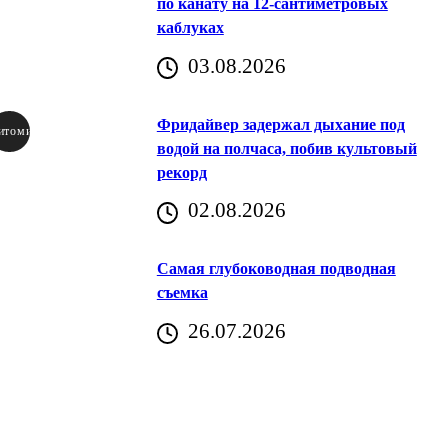
по канату на 12-сантиметровых
каблуках
03.08.2026
Фридайвер задержал дыхание под
итомир
водой на полчаса, побив культовый
рекорд
аричич
02.08.2026
Хорватия)
Самая глубоководная подводная
съемка
26.07.2026