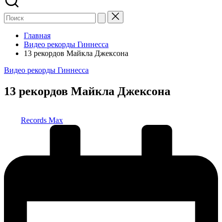
Главная
Видео рекорды Гиннесса
13 рекордов Майкла Джексона
Опубликовано
Видео рекорды Гиннесса
в
13 рекордов Майкла Джексона
Запись
Records Max
от