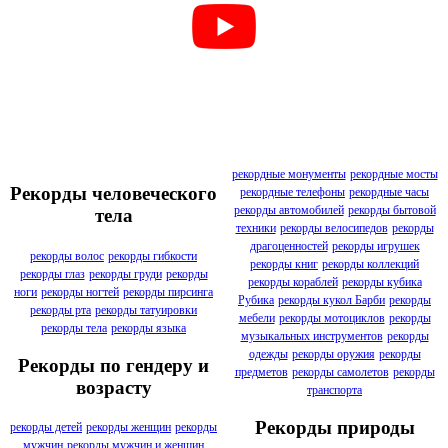
рекордные монументы
рекордные мосты
Рекорды человеческого
рекордные телефоны
рекордные часы
рекорды автомобилей
рекорды бытовой
тела
техники
рекорды велосипедов
рекорды
драгоценностей
рекорды игрушек
рекорды волос
рекорды гибкости
рекорды книг
рекорды коллекций
рекорды глаз
рекорды груди
рекорды
рекорды кораблей
рекорды кубика
ноги
рекорды ногтей
рекорды пирсинга
Рубика
рекорды кукол Барби
рекорды
рекорды рта
рекорды татуировки
мебели
рекорды мотоциклов
рекорды
рекорды тела
рекорды языка
музыкальных инструментов
рекорды
одежды
рекорды оружия
рекорды
Рекорды по гендеру и
предметов
рекорды самолетов
рекорды
возрасту
транспорта
Рекорды природы
рекорды детей
рекорды женщин
рекорды
мужчин
рекорды мужчин и женщин