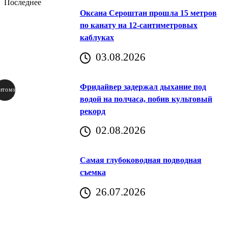
Последнее
Оксана Сероштан прошла 15 метров
по канату на 12-сантиметровых
каблуках
03.08.2026
Фридайвер задержал дыхание под
итомир
водой на полчаса, побив культовый
рекорд
аричич
02.08.2026
Хорватия)
Самая глубоководная подводная
съемка
26.07.2026