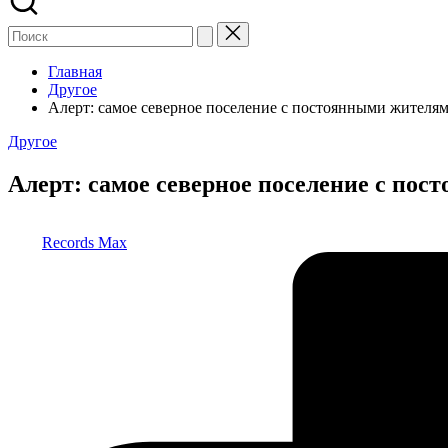
Главная
Другое
Алерт: самое северное поселение с постоянными жителя
Опубликовано
Другое
в
Алерт: самое северное поселение с по
Запись
Records Max
от