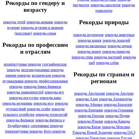
Рекорды по гендеру и
предметов
рекорды самолетов
рекорды
возрасту
транспорта
Рекорды природы
рекорды детей
рекорды женщин
рекорды
мужчин
рекорды мужчин и женщин
(массовые)
рекорды семья
рекорды водопадов
рекорды животных
рекорды кошек
рекорды лошадей
Рекорды по профессиям
рекорды насекомых
рекорды пауков
и отраслям
рекорды пещер
рекорды природы
рекорды птиц
рекорды растений
рекорды
рыб
рекорды собак
архитектурные рекорды
географические
рекорды
железнодорожные рекорды
Рекорды по странам и
зимние рекорды
космические рекорды
регионам
музыкальные рекорды
профессиональные
рекорды
рекорды банки финансы
рекорды знаменитостей
рекорды игр
рекорды Австралии
рекорды Австрии
рекорды искусства
рекорды кино
рекорды Азии
рекорды Антарктиды
рекорды медицины
рекорды мод
рекорды
рекорды Африки
рекорды Бразилии
путешествий
рекорды селфи
рекорды
рекорды Британии
рекорды Германии
сельского хозяйства
рекорды технологий
рекорды Европы
рекорды Индии
рекорды фильмов
рекорды фитнеса и
рекорды Италии
рекорды Канады
бодибилдинга
спортивные рекорды
рекорды Китая
рекорды Мексики
температурные рекорды
фото рекорды
Рекорды Новой Зеландии
рекорды ОАЭ
рекорды Пакистана
рекорды России