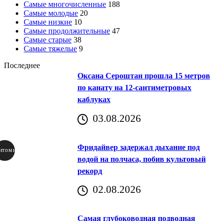
Самые многочисленные
188
Самые молодые
20
Самые низкие
10
Самые продолжительные
47
Самые старые
38
Самые тяжелые
9
Последнее
Оксана Сероштан прошла 15 метров
по канату на 12-сантиметровых
каблуках
03.08.2026
Фридайвер задержал дыхание под
итомир
водой на полчаса, побив культовый
рекорд
аричич
02.08.2026
Хорватия)
Самая глубоководная подводная