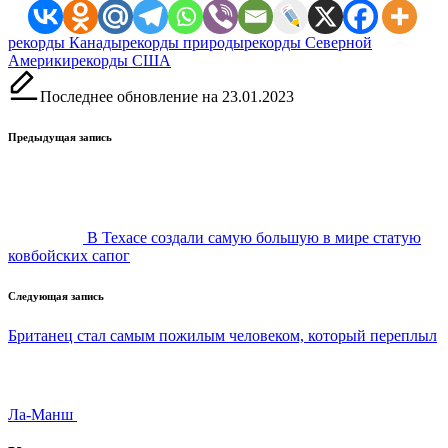
Метки:
рекорды Канады
рекорды природы
рекорды Северной
Америки
рекорды США
Последнее обновление на 23.01.2023
Навигация
Предыдущая запись
записи
В Техасе создали самую большую в мире статую
ковбойских сапог
Следующая запись
Британец стал самым пожилым человеком, который переплыл
Ла-Манш