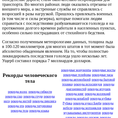
транспорта. Во многих районах люди оказались отрезаны от
внешнего мира, а экстренные службы не справлялись с
возросшей в разы нагрузкой. Пришлось привлекать военных
(в том числе и силы резерва), которые помогали людям
справиться с последствиями разбушевавшегося гололеда и на
протяжении долгого времени работали в населенных пунктах,
особенно сильно пострадавших от стихийного бедствия.
Согласно полученным метеорологами данных, толщина льда
в 100-120 миллиметров для многих штатов в тот момент была
абсолютно обыденным явлением. На то, чтобы полностью
ликвидировать последствия гололеда ушло несколько лет.
Ущерб составил порядка 7 миллиардов долларов.
рекордные монументы
рекордные мосты
Рекорды человеческого
рекордные телефоны
рекордные часы
рекорды автомобилей
рекорды бытовой
тела
техники
рекорды велосипедов
рекорды
драгоценностей
рекорды игрушек
рекорды волос
рекорды гибкости
рекорды книг
рекорды коллекций
рекорды глаз
рекорды груди
рекорды
рекорды кораблей
рекорды кубика
ноги
рекорды ногтей
рекорды пирсинга
Рубика
рекорды кукол Барби
рекорды
рекорды рта
рекорды татуировки
мебели
рекорды мотоциклов
рекорды
рекорды тела
рекорды языка
музыкальных инструментов
рекорды
одежды
рекорды оружия
рекорды