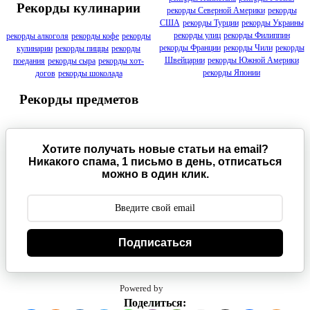
Рекорды кулинарии
рекорды Северной Америки
рекорды
США
рекорды Турции
рекорды Украины
рекорды улиц
рекорды Филиппин
рекорды алкоголя
рекорды кофе
рекорды
рекорды Франции
рекорды Чили
рекорды
кулинарии
рекорды пиццы
рекорды
Швейцарии
рекорды Южной Америки
поедания
рекорды сыра
рекорды хот-
рекорды Японии
догов
рекорды шоколада
Рекорды предметов
Хотите получать новые статьи на email?
Никакого спама, 1 письмо в день, отписаться
можно в один клик.
Подписаться
Powered by
Поделиться: