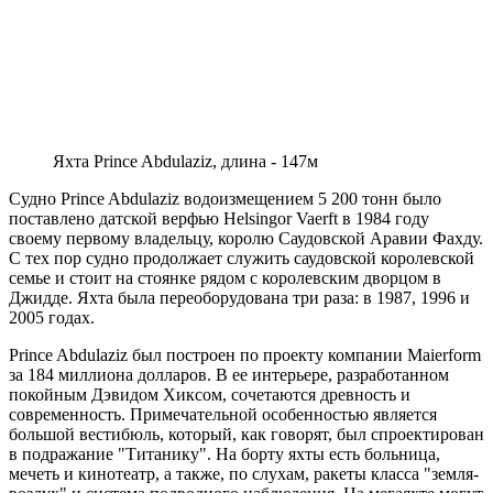
Яхта Prince Abdulaziz, длина - 147м
Судно Prince Abdulaziz водоизмещением 5 200 тонн было
поставлено датской верфью Helsingor Vaerft в 1984 году
своему первому владельцу, королю Саудовской Аравии Фахду.
С тех пор судно продолжает служить саудовской королевской
семье и стоит на стоянке рядом с королевским дворцом в
Джидде. Яхта была переоборудована три раза: в 1987, 1996 и
2005 годах.
Prince Abdulaziz был построен по проекту компании Maierform
за 184 миллиона долларов. В ее интерьере, разработанном
покойным Дэвидом Хиксом, сочетаются древность и
современность. Примечательной особенностью является
большой вестибюль, который, как говорят, был спроектирован
в подражание "Титанику". На борту яхты есть больница,
мечеть и кинотеатр, а также, по слухам, ракеты класса "земля-