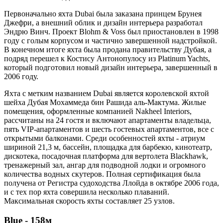
Первоначально яхта Dubai была заказана принцем Брунея
Джефри, а внешний облик и дизайн интерьера разработал
Эндрю Винч. Проект Blohm & Voss был приостановлен в 1998
году с голым корпусом и частично завершенной надстройкой.
В конечном итоге яхта была продана правительству Дубая, а
подряд перешел к Костису Антонопулосу из Platinum Yachts,
который подготовил новый дизайн интерьера, завершенный в
2006 году.
Яхта с метким названием Dubai является королевской яхтой
шейха Дубая Мохаммеда бин Рашида аль-Мактума. Жилые
помещения, оформленные компанией Nakheel Interiors,
рассчитаны на 24 гостя и включают апартаменты владельца,
пять VIP-апартаментов и шесть гостевых апартаментов, все с
открытыми балконами. Среди особенностей яхты - атриум
шириной 21,3 м, бассейн, площадка для барбекю, кинотеатр,
дискотека, посадочная платформа для вертолета Blackhawk,
тренажерный зал, ангар для подводной лодки и огромного
количества водных скутеров. Полная сертификация была
получена от Регистра судоходства Ллойда в октябре 2006 года,
и с тех пор яхта совершила несколько плаваний.
Максимальная скорость яхты составляет 25 узлов.
Blue - 158м