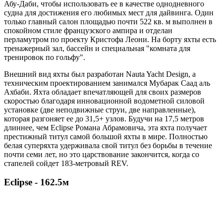
Абу-Даби, чтобы использовать ее в качестве однодневного
судна для достижения его любимых мест для дайвинга. Один
только главный салон площадью почти 522 кв. м выполнен в
спокойном стиле французского ампира и отделан
перламутром по проекту Кристофа Леони. На борту яхты есть
тренажерный зал, бассейн и специальная "комната для
тренировок по гольфу".
Внешний вид яхты был разработан Nauta Yacht Design, а
техническим проектированием занимался Мубарак Саад аль
Ахбаби. Яхта обладает впечатляющей для своих размеров
скоростью благодаря инновационной водометной силовой
установке (две неподвижные струи, две направленные),
которая разгоняет ее до 31,5+ узлов. Будучи на 17,5 метров
длиннее, чем Eclipse Романа Абрамовича, эта яхта получает
престижный титул самой большой яхты в мире. Полностью
белая суперяхта удерживала свой титул без борьбы в течение
почти семи лет, но это царствование закончится, когда со
стапелей сойдет 183-метровый REV.
Eclipse - 162.5м