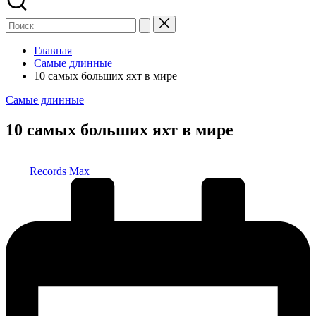
Главная
Самые длинные
10 самых больших яхт в мире
Опубликовано
Самые длинные
в
10 самых больших яхт в мире
Запись
Records Max
от