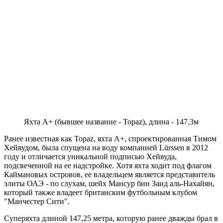
Яхта A+ (бывшее название - Topaz), длина - 147.3м
Ранее известная как Topaz, яхта A+, спроектированная Тимом
Хейвудом, была спущена на воду компанией Lürssen в 2012
году и отличается уникальной подписью Хейвуда,
подсвеченной на ее надстройке. Хотя яхта ходит под флагом
Каймановых островов, ее владельцем является представитель
элиты ОАЭ - по слухам, шейх Мансур бин Заид аль-Нахайян,
который также владеет британским футбольным клубом
"Манчестер Сити".
Суперяхта длиной 147,25 метра, которую ранее дважды брал в