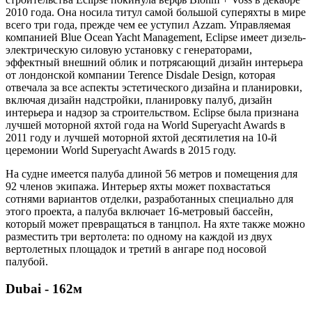
2010 года. Она носила титул самой большой суперяхты в мире
всего три года, прежде чем ее уступил Azzam. Управляемая
компанией Blue Ocean Yacht Management, Eclipse имеет дизель-
электрическую силовую установку с генераторами,
эффектный внешний облик и потрясающий дизайн интерьера
от лондонской компании Terence Disdale Design, которая
отвечала за все аспекты эстетического дизайна и планировки,
включая дизайн надстройки, планировку палуб, дизайн
интерьера и надзор за строительством. Eclipse была признана
лучшей моторной яхтой года на World Superyacht Awards в
2011 году и лучшей моторной яхтой десятилетия на 10-й
церемонии World Superyacht Awards в 2015 году.
На судне имеется палуба длиной 56 метров и помещения для
92 членов экипажа. Интерьер яхты может похвастаться
сотнями вариантов отделки, разработанных специально для
этого проекта, а палуба включает 16-метровый бассейн,
который может превращаться в танцпол. На яхте также можно
разместить три вертолета: по одному на каждой из двух
вертолетных площадок и третий в ангаре под носовой
палубой.
Dubai - 162м