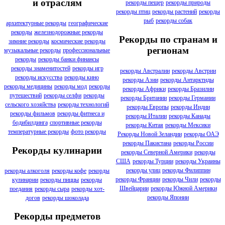
и отраслям
рекорды пещер
рекорды природы
рекорды птиц
рекорды растений
рекорды
рыб
рекорды собак
архитектурные рекорды
географические
рекорды
железнодорожные рекорды
Рекорды по странам и
зимние рекорды
космические рекорды
регионам
музыкальные рекорды
профессиональные
рекорды
рекорды банки финансы
рекорды знаменитостей
рекорды игр
рекорды Австралии
рекорды Австрии
рекорды искусства
рекорды кино
рекорды Азии
рекорды Антарктиды
рекорды медицины
рекорды мод
рекорды
рекорды Африки
рекорды Бразилии
путешествий
рекорды селфи
рекорды
рекорды Британии
рекорды Германии
сельского хозяйства
рекорды технологий
рекорды Европы
рекорды Индии
рекорды фильмов
рекорды фитнеса и
рекорды Италии
рекорды Канады
бодибилдинга
спортивные рекорды
рекорды Китая
рекорды Мексики
температурные рекорды
фото рекорды
Рекорды Новой Зеландии
рекорды ОАЭ
рекорды Пакистана
рекорды России
Рекорды кулинарии
рекорды Северной Америки
рекорды
США
рекорды Турции
рекорды Украины
рекорды улиц
рекорды Филиппин
рекорды алкоголя
рекорды кофе
рекорды
рекорды Франции
рекорды Чили
рекорды
кулинарии
рекорды пиццы
рекорды
Швейцарии
рекорды Южной Америки
поедания
рекорды сыра
рекорды хот-
рекорды Японии
догов
рекорды шоколада
Рекорды предметов