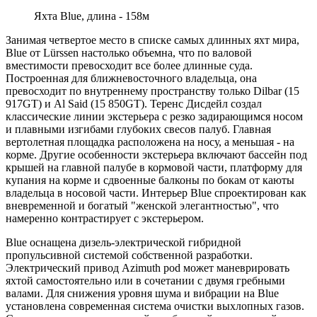
Яхта Blue, длина - 158м
Занимая четвертое место в списке самых длинных яхт мира,
Blue от Lürssen настолько объемна, что по валовой
вместимости превосходит все более длинные суда.
Построенная для ближневосточного владельца, она
превосходит по внутреннему пространству только Dilbar (15
917GT) и Al Said (15 850GT). Теренс Дисдейл создал
классические линии экстерьера с резко задирающимся носом
и плавными изгибами глубоких свесов палуб. Главная
вертолетная площадка расположена на носу, а меньшая - на
корме. Другие особенности экстерьера включают бассейн под
крышей на главной палубе в кормовой части, платформу для
купания на корме и сдвоенные балконы по бокам от каюты
владельца в носовой части. Интерьер Blue спроектирован как
вневременной и богатый "женской элегантностью", что
намеренно контрастирует с экстерьером.
Blue оснащена дизель-электрической гибридной
пропульсивной системой собственной разработки.
Электрический привод Azimuth pod может маневрировать
яхтой самостоятельно или в сочетании с двумя гребными
валами. Для снижения уровня шума и вибрации на Blue
установлена современная система очистки выхлопных газов.