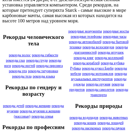
установка управляется компьютером. Среди рекордов, на
которые претендует суперяхта Starck - самые высокие в мире
карбоновые мачты, самая высокая из которых находится на
высоте 100 метров над уровнем моря.
рекордные монументы
рекордные мосты
Рекорды человеческого
рекордные телефоны
рекордные часы
рекорды автомобилей
рекорды бытовой
тела
техники
рекорды велосипедов
рекорды
драгоценностей
рекорды игрушек
рекорды волос
рекорды гибкости
рекорды книг
рекорды коллекций
рекорды глаз
рекорды груди
рекорды
рекорды кораблей
рекорды кубика
ноги
рекорды ногтей
рекорды пирсинга
Рубика
рекорды кукол Барби
рекорды
рекорды рта
рекорды татуировки
мебели
рекорды мотоциклов
рекорды
рекорды тела
рекорды языка
музыкальных инструментов
рекорды
одежды
рекорды оружия
рекорды
Рекорды по гендеру и
предметов
рекорды самолетов
рекорды
возрасту
транспорта
Рекорды природы
рекорды детей
рекорды женщин
рекорды
мужчин
рекорды мужчин и женщин
(массовые)
рекорды семья
рекорды водопадов
рекорды животных
рекорды кошек
рекорды лошадей
Рекорды по профессиям
рекорды насекомых
рекорды пауков