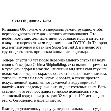
Яхта OK, длина - 146м
Компания OK только что завершила реконструкцию, чтобы
переоборудовать яхту для частного использования. Это
необычное судно десятилетиями бороздило моря в качестве
плавучего перевозчика яхт для компании DYT Yacht Transport
под негламурным названием Super Servant 3, и именно эта
грузоподъемность привлекла внимание владельца.
Теперь, спустя 40 лет после первоначального спуска на воду
японской верфью Oshima Shipbuilding, яхта вышла из ремонта
в турецкой верфи Karmarine. Внешний вид яхты был улучшен:
новая матово-черная окраска, остекление с золотым отливом,
тиковый настил на носу, корме и бортах, а также простор
искусственной травы на погружаемой в воду кормовой
палубе - идея владельца оживить вид из гостевых кают. Есть
сведения, что это пространство можно использовать как
теннисный корт, и при размерах 32 метра на 100 метров для
этого, безусловно, найдется место.
Благодаря усиленному корпусу, первоначальная роль судна