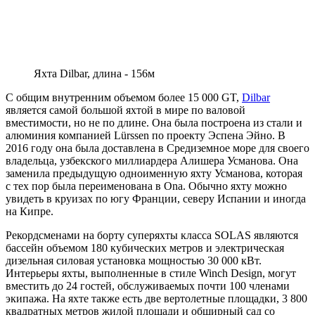
Яхта Dilbar, длина - 156м
С общим внутренним объемом более 15 000 GT,
Dilbar
является самой большой яхтой в мире по валовой
вместимости, но не по длине. Она была построена из стали и
алюминия компанией Lürssen по проекту Эспена Эйно. В
2016 году она была доставлена в Средиземное море для своего
владельца, узбекского миллиардера Алишера Усманова. Она
заменила предыдущую одноименную яхту Усманова, которая
с тех пор была переименована в Ona. Обычно яхту можно
увидеть в круизах по югу Франции, северу Испании и иногда
на Кипре.
Рекордсменами на борту суперяхты класса SOLAS являются
бассейн объемом 180 кубических метров и электрическая
дизельная силовая установка мощностью 30 000 кВт.
Интерьеры яхты, выполненные в стиле Winch Design, могут
вместить до 24 гостей, обслуживаемых почти 100 членами
экипажа. На яхте также есть две вертолетные площадки, 3 800
квадратных метров жилой площади и обширный сад со