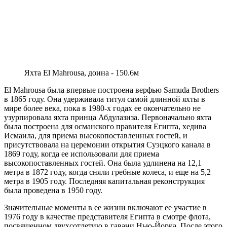
Яхта El Mahrousa, доина - 150.6м
El Mahrousa была впервые построена верфью Samuda Brothers
в 1865 году. Она удерживала титул самой длинной яхты в
мире более века, пока в 1980-х годах ее окончательно не
узурпировала яхта принца Абдулазиза. Первоначально яхта
была построена для османского правителя Египта, хедива
Исмаила, для приема высокопоставленных гостей, и
присутствовала на церемонии открытия Суэцкого канала в
1869 году, когда ее использовали для приема
высокопоставленных гостей. Она была удлинена на 12,1
метра в 1872 году, когда сняли гребные колеса, и еще на 5,2
метра в 1905 году. Последняя капитальная реконструкция
была проведена в 1950 году.
Значительные моменты в ее жизни включают ее участие в
1976 году в качестве представителя Египта в смотре флота,
посвященном двухсотлетию в гавани Нью-Йорка. После этого