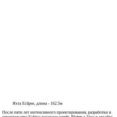
Яхта Eclipse, длина - 162.5м
После пяти лет интенсивного проектирования, разработки и
строительства Eclipse покинула верфь Blohm + Voss в декабре