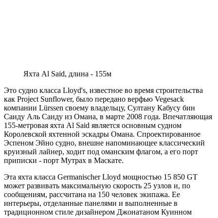
Яхта Al Said, длина - 155м
Это судно класса Lloyd's, известное во время строительства
как Project Sunflower, было передано верфью Vegesack
компании Lürssen своему владельцу, Султану Кабусу бин
Саиду Аль Саиду из Омана, в марте 2008 года. Впечатляющая
155-метровая яхта Al Said является основным судном
Королевской яхтенной эскадры Омана. Спроектированное
Эспеном Эйно судно, внешне напоминающее классический
круизный лайнер, ходит под оманским флагом, а его порт
приписки - порт Мутрах в Маскате.
Эта яхта класса Germanischer Lloyd мощностью 15 850 GT
может развивать максимальную скорость 25 узлов и, по
сообщениям, рассчитана на 150 человек экипажа. Ее
интерьеры, отделанные панелями и выполненные в
традиционном стиле дизайнером Джонатаном Куинном