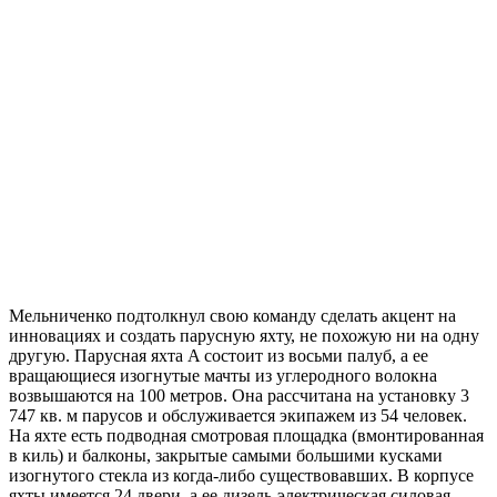
Мельниченко подтолкнул свою команду сделать акцент на
инновациях и создать парусную яхту, не похожую ни на одну
другую. Парусная яхта A состоит из восьми палуб, а ее
вращающиеся изогнутые мачты из углеродного волокна
возвышаются на 100 метров. Она рассчитана на установку 3
747 кв. м парусов и обслуживается экипажем из 54 человек.
На яхте есть подводная смотровая площадка (вмонтированная
в киль) и балконы, закрытые самыми большими кусками
изогнутого стекла из когда-либо существовавших. В корпусе
яхты имеется 24 двери, а ее дизель-электрическая силовая