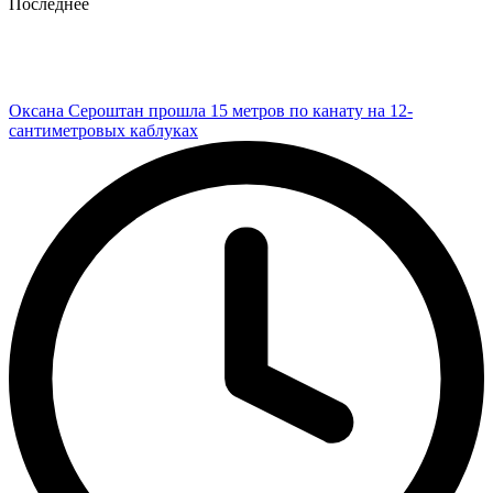
Последнее
Оксана Сероштан прошла 15 метров по канату на 12-
сантиметровых каблуках