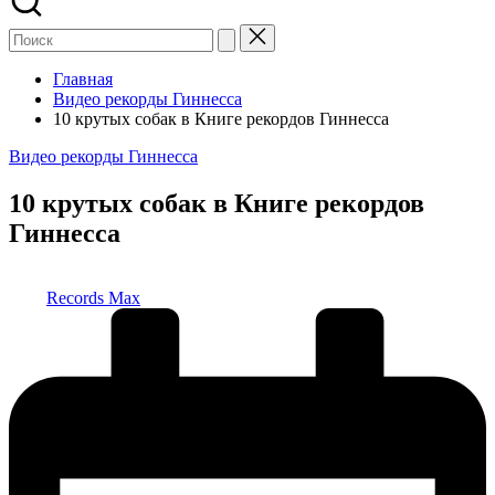
Главная
Видео рекорды Гиннесса
10 крутых собак в Книге рекордов Гиннесса
Опубликовано
Видео рекорды Гиннесса
в
10 крутых собак в Книге рекордов
Гиннесса
Запись
Records Max
от