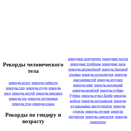
рекордные монументы
рекордные мосты
Рекорды человеческого
рекордные телефоны
рекордные часы
рекорды автомобилей
рекорды бытовой
тела
техники
рекорды велосипедов
рекорды
драгоценностей
рекорды игрушек
рекорды волос
рекорды гибкости
рекорды книг
рекорды коллекций
рекорды глаз
рекорды груди
рекорды
рекорды кораблей
рекорды кубика
ноги
рекорды ногтей
рекорды пирсинга
Рубика
рекорды кукол Барби
рекорды
рекорды рта
рекорды татуировки
мебели
рекорды мотоциклов
рекорды
рекорды тела
рекорды языка
музыкальных инструментов
рекорды
одежды
рекорды оружия
рекорды
Рекорды по гендеру и
предметов
рекорды самолетов
рекорды
возрасту
транспорта