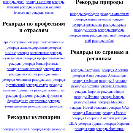
Рекорды природы
рекорды детей
рекорды женщин
рекорды
мужчин
рекорды мужчин и женщин
(массовые)
рекорды семья
рекорды водопадов
рекорды животных
рекорды кошек
рекорды лошадей
Рекорды по профессиям
рекорды насекомых
рекорды пауков
и отраслям
рекорды пещер
рекорды природы
рекорды птиц
рекорды растений
рекорды
рыб
рекорды собак
архитектурные рекорды
географические
рекорды
железнодорожные рекорды
Рекорды по странам и
зимние рекорды
космические рекорды
регионам
музыкальные рекорды
профессиональные
рекорды
рекорды банки финансы
рекорды знаменитостей
рекорды игр
рекорды Австралии
рекорды Австрии
рекорды искусства
рекорды кино
рекорды Азии
рекорды Антарктиды
рекорды медицины
рекорды мод
рекорды
рекорды Африки
рекорды Бразилии
путешествий
рекорды селфи
рекорды
рекорды Британии
рекорды Германии
сельского хозяйства
рекорды технологий
рекорды Европы
рекорды Индии
рекорды фильмов
рекорды фитнеса и
рекорды Италии
рекорды Канады
бодибилдинга
спортивные рекорды
рекорды Китая
рекорды Мексики
температурные рекорды
фото рекорды
Рекорды Новой Зеландии
рекорды ОАЭ
рекорды Пакистана
рекорды России
Рекорды кулинарии
рекорды Северной Америки
рекорды
США
рекорды Турции
рекорды Украины
рекорды улиц
рекорды Филиппин
рекорды алкоголя
рекорды кофе
рекорды