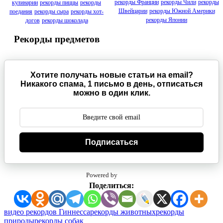
рекорды Франции
рекорды Чили
рекорды
кулинарии
рекорды пиццы
рекорды
Швейцарии
рекорды Южной Америки
поедания
рекорды сыра
рекорды хот-
рекорды Японии
догов
рекорды шоколада
Рекорды предметов
Хотите получать новые статьи на email?
Никакого спама, 1 письмо в день, отписаться
можно в один клик.
Подписаться
Powered by
Поделиться:
Метки:
видео рекордов Гиннесса
рекорды животных
рекорды
природы
рекорды собак