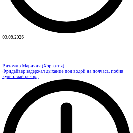
03.08.2026
Витомир Маричич (Хорватия)
Фридайвер задержал дыхание под водой на полчаса, побив
культовый рекорд