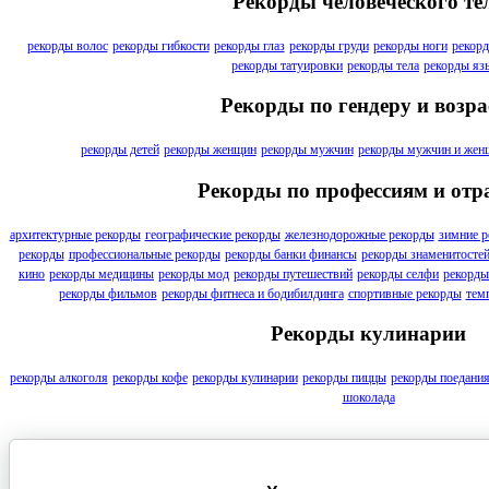
Рекорды человеческого те
рекорды волос
рекорды гибкости
рекорды глаз
рекорды груди
рекорды ноги
рекорд
рекорды татуировки
рекорды тела
рекорды яз
Рекорды по гендеру и возра
рекорды детей
рекорды женщин
рекорды мужчин
рекорды мужчин и жен
Рекорды по профессиям и отр
архитектурные рекорды
географические рекорды
железнодорожные рекорды
зимние р
рекорды
профессиональные рекорды
рекорды банки финансы
рекорды знаменитосте
кино
рекорды медицины
рекорды мод
рекорды путешествий
рекорды селфи
рекорды
рекорды фильмов
рекорды фитнеса и бодибилдинга
спортивные рекорды
тем
Рекорды кулинарии
рекорды алкоголя
рекорды кофе
рекорды кулинарии
рекорды пиццы
рекорды поедани
шоколада