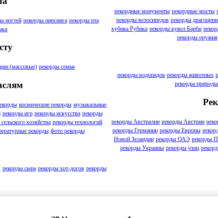
ла
рекордные монументы
рекордные мосты
рекорды велосипедов
рекорды драгоценн
ы ногтей
рекорды пирсинга
рекорды рта
кубика Рубика
рекорды кукол Барби
рекор
ыка
рекорды оружия
сту
щин (массовые)
рекорды семья
рекорды водопадов
рекорды животных
аслям
рекорды природы
Рек
екорды
космические рекорды
музыкальные
й
рекорды игр
рекорды искусства
рекорды
рекорды Австралии
рекорды Австрии
реко
 сельского хозяйства
рекорды технологий
рекорды Германии
рекорды Европы
рекор
пературные рекорды
фото рекорды
Новой Зеландии
рекорды ОАЭ
рекорды П
рекорды Украины
рекорды улиц
рекор
я
рекорды сыра
рекорды хот-догов
рекорды