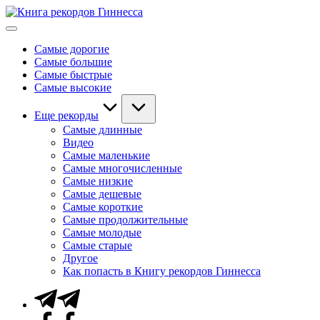
Перейти
Книга
к
Мировые
рекордов
содержимому
рекорды
Гиннесса
Самые дорогие
Гиннесса
Самые большие
Самые быстрые
Самые высокие
Еще рекорды
Самые длинные
Видео
Самые маленькие
Самые многочисленные
Самые низкие
Самые дешевые
Самые короткие
Самые продолжительные
Самые молодые
Самые старые
Другое
Как попасть в Книгу рекордов Гиннесса
Telegram
Facebook