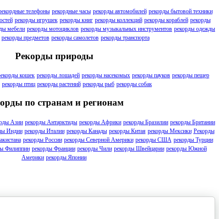
рекордные телефоны
рекордные часы
рекорды автомобилей
рекорды бытовой техники
остей
рекорды игрушек
рекорды книг
рекорды коллекций
рекорды кораблей
рекорды
ды мебели
рекорды мотоциклов
рекорды музыкальных инструментов
рекорды одежды
рекорды предметов
рекорды самолетов
рекорды транспорта
Рекорды природы
рекорды кошек
рекорды лошадей
рекорды насекомых
рекорды пауков
рекорды пещер
рекорды птиц
рекорды растений
рекорды рыб
рекорды собак
орды по странам и регионам
рды Азии
рекорды Антарктиды
рекорды Африки
рекорды Бразилии
рекорды Британии
ды Индии
рекорды Италии
рекорды Канады
рекорды Китая
рекорды Мексики
Рекорды
акистана
рекорды России
рекорды Северной Америки
рекорды США
рекорды Турции
ды Филиппин
рекорды Франции
рекорды Чили
рекорды Швейцарии
рекорды Южной
Америки
рекорды Японии