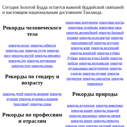
Сегодня Золотой Будда остается важной буддийской святыней
и настоящим национальным достоянием Таиланда.
рекордные монументы
рекордные мосты
Рекорды человеческого
рекордные телефоны
рекордные часы
рекорды автомобилей
рекорды бытовой
тела
техники
рекорды велосипедов
рекорды
драгоценностей
рекорды игрушек
рекорды волос
рекорды гибкости
рекорды книг
рекорды коллекций
рекорды глаз
рекорды груди
рекорды
рекорды кораблей
рекорды кубика
ноги
рекорды ногтей
рекорды пирсинга
Рубика
рекорды кукол Барби
рекорды
рекорды рта
рекорды татуировки
мебели
рекорды мотоциклов
рекорды
рекорды тела
рекорды языка
музыкальных инструментов
рекорды
одежды
рекорды оружия
рекорды
Рекорды по гендеру и
предметов
рекорды самолетов
рекорды
возрасту
транспорта
Рекорды природы
рекорды детей
рекорды женщин
рекорды
мужчин
рекорды мужчин и женщин
(массовые)
рекорды семья
рекорды водопадов
рекорды животных
рекорды кошек
рекорды лошадей
Рекорды по профессиям
рекорды насекомых
рекорды пауков
и отраслям
рекорды пещер
рекорды природы
рекорды птиц
рекорды растений
рекорды