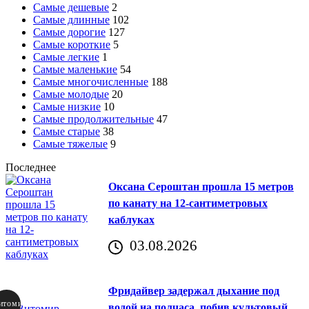
Самые дешевые
2
Самые длинные
102
Самые дорогие
127
Самые короткие
5
Самые легкие
1
Самые маленькие
54
Самые многочисленные
188
Самые молодые
20
Самые низкие
10
Самые продолжительные
47
Самые старые
38
Самые тяжелые
9
Последнее
Оксана Сероштан прошла 15 метров
по канату на 12-сантиметровых
каблуках
03.08.2026
Фридайвер задержал дыхание под
итомир
водой на полчаса, побив культовый