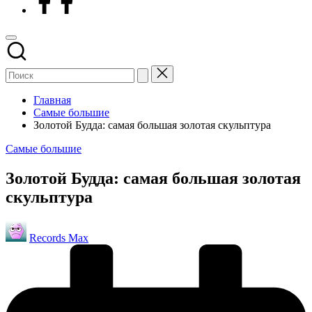
Главная
Самые большие
Золотой Будда: самая большая золотая скульптура
Опубликовано
Самые большие
в
Золотой Будда: самая большая золотая
скульптура
Запись
Records Max
от