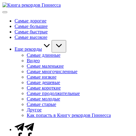
Перейти
Книга
к
Мировые
рекордов
содержимому
рекорды
Гиннесса
Самые дорогие
Гиннесса
Самые большие
Самые быстрые
Самые высокие
Еще рекорды
Самые длинные
Видео
Самые маленькие
Самые многочисленные
Самые низкие
Самые дешевые
Самые короткие
Самые продолжительные
Самые молодые
Самые старые
Другое
Как попасть в Книгу рекордов Гиннесса
Telegram
Facebook