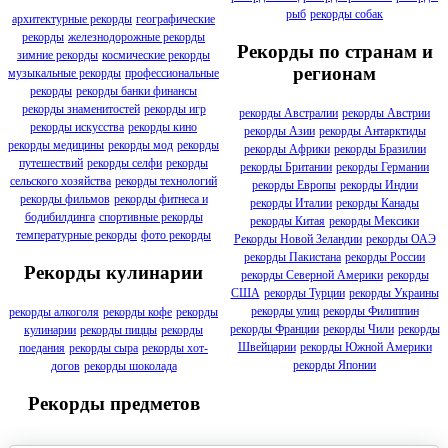
рыб
рекорды собак
архитектурные рекорды
географические
рекорды
железнодорожные рекорды
Рекорды по странам и
зимние рекорды
космические рекорды
регионам
музыкальные рекорды
профессиональные
рекорды
рекорды банки финансы
рекорды знаменитостей
рекорды игр
рекорды Австралии
рекорды Австрии
рекорды искусства
рекорды кино
рекорды Азии
рекорды Антарктиды
рекорды медицины
рекорды мод
рекорды
рекорды Африки
рекорды Бразилии
путешествий
рекорды селфи
рекорды
рекорды Британии
рекорды Германии
сельского хозяйства
рекорды технологий
рекорды Европы
рекорды Индии
рекорды фильмов
рекорды фитнеса и
рекорды Италии
рекорды Канады
бодибилдинга
спортивные рекорды
рекорды Китая
рекорды Мексики
температурные рекорды
фото рекорды
Рекорды Новой Зеландии
рекорды ОАЭ
рекорды Пакистана
рекорды России
Рекорды кулинарии
рекорды Северной Америки
рекорды
США
рекорды Турции
рекорды Украины
рекорды улиц
рекорды Филиппин
рекорды алкоголя
рекорды кофе
рекорды
рекорды Франции
рекорды Чили
рекорды
кулинарии
рекорды пиццы
рекорды
Швейцарии
рекорды Южной Америки
поедания
рекорды сыра
рекорды хот-
рекорды Японии
догов
рекорды шоколада
Рекорды предметов