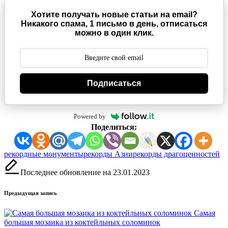
Хотите получать новые статьи на email?
Никакого спама, 1 письмо в день, отписаться
можно в один клик.
Подписаться
Powered by
Поделиться:
Метки:
рекордные монументы
рекорды Азии
рекорды драгоценностей
Последнее обновление на 23.01.2023
Навигация
Предыдущая запись
записи
Самая
большая мозаика из коктейльных соломинок