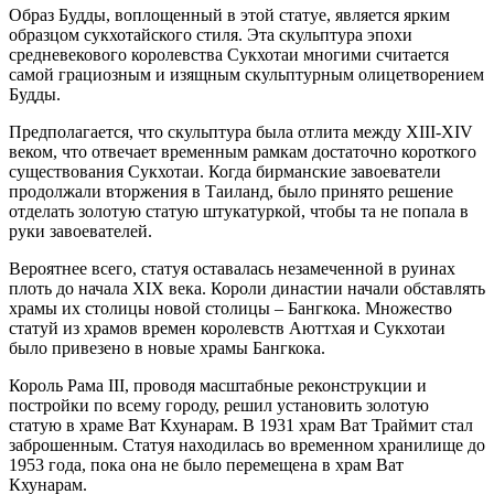
Образ Будды, воплощенный в этой статуе, является ярким
образцом сукхотайского стиля. Эта скульптура эпохи
средневекового королевства Сукхотаи многими считается
самой грациозным и изящным скульптурным олицетворением
Будды.
Предполагается, что скульптура была отлита между XIII-XIV
веком, что отвечает временным рамкам достаточно короткого
существования Сукхотаи. Когда бирманские завоеватели
продолжали вторжения в Таиланд, было принято решение
отделать золотую статую штукатуркой, чтобы та не попала в
руки завоевателей.
Вероятнее всего, статуя оставалась незамеченной в руинах
плоть до начала XIX века. Короли династии начали обставлять
храмы их столицы новой столицы – Бангкока. Множество
статуй из храмов времен королевств Аюттхая и Сукхотаи
было привезено в новые храмы Бангкока.
Король Рама III, проводя масштабные реконструкции и
постройки по всему городу, решил установить золотую
статую в храме Ват Кхунарам. В 1931 храм Ват Траймит стал
заброшенным. Статуя находилась во временном хранилище до
1953 года, пока она не было перемещена в храм Ват
Кхунарам.