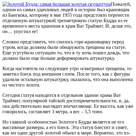
Пожалуй,
одним из самых удачливых людей в истории был крановщик
из Бангкока, которому в мае 1955 года предстояло перенести
отделанную штукатуркой трехметровую статую Будды из ее
временного места хранения в храм Ват Траймит. И, делая это,
он… упустил ее!
Сложно представить, что снилось горе-крановщику перед
утром, когда должны были обнаружить трещины на статуе.
Еще усугубило ситуацию то, что в ту ночь пошел дождь, что
должно было еще больше деформировать штукатурку.
Когда настоятель на следующее утро осматривал трещины, то
заметил блеск под внешним слоем. После того, как с фигуры
удалили остальную штукатурку, оказалось, что она выполнена
из чистого золота.
Сегодня статуя находится в отдельном здании храма Ват
Траймит, популярной тайской достопримечательности, и, да,
она действительно выглядит впечатляюще. Ее высота, как уже
говорилось, составляет 3 метра, а вес – 5,5 тонн.
Но главной особенностью Золотого Будды является не его
массивные размеры, а его блеск. Эта статуя блестит и сияет,
как ни один другой золотой объект в мире. Вероятно, это из-