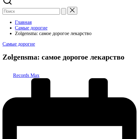
Главная
Самые дорогие
Zolgensma: самое дорогое лекарство
Опубликовано
Самые дорогие
в
Zolgensma: самое дорогое лекарство
Запись
Records Max
от