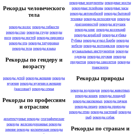
рекордные монументы
рекордные мосты
Рекорды человеческого
рекордные телефоны
рекордные часы
рекорды автомобилей
рекорды бытовой
тела
техники
рекорды велосипедов
рекорды
драгоценностей
рекорды игрушек
рекорды волос
рекорды гибкости
рекорды книг
рекорды коллекций
рекорды глаз
рекорды груди
рекорды
рекорды кораблей
рекорды кубика
ноги
рекорды ногтей
рекорды пирсинга
Рубика
рекорды кукол Барби
рекорды
рекорды рта
рекорды татуировки
мебели
рекорды мотоциклов
рекорды
рекорды тела
рекорды языка
музыкальных инструментов
рекорды
одежды
рекорды оружия
рекорды
Рекорды по гендеру и
предметов
рекорды самолетов
рекорды
возрасту
транспорта
Рекорды природы
рекорды детей
рекорды женщин
рекорды
мужчин
рекорды мужчин и женщин
(массовые)
рекорды семья
рекорды водопадов
рекорды животных
рекорды кошек
рекорды лошадей
Рекорды по профессиям
рекорды насекомых
рекорды пауков
и отраслям
рекорды пещер
рекорды природы
рекорды птиц
рекорды растений
рекорды
рыб
рекорды собак
архитектурные рекорды
географические
рекорды
железнодорожные рекорды
Рекорды по странам и
зимние рекорды
космические рекорды