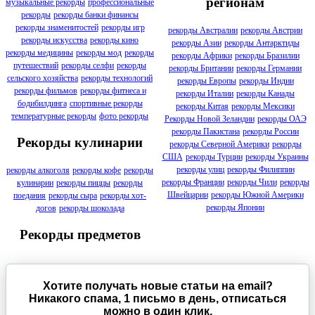
регионам
музыкальные рекорды
профессиональные
рекорды
рекорды банки финансы
рекорды знаменитостей
рекорды игр
рекорды Австралии
рекорды Австрии
рекорды искусства
рекорды кино
рекорды Азии
рекорды Антарктиды
рекорды медицины
рекорды мод
рекорды
рекорды Африки
рекорды Бразилии
путешествий
рекорды селфи
рекорды
рекорды Британии
рекорды Германии
сельского хозяйства
рекорды технологий
рекорды Европы
рекорды Индии
рекорды фильмов
рекорды фитнеса и
рекорды Италии
рекорды Канады
бодибилдинга
спортивные рекорды
рекорды Китая
рекорды Мексики
температурные рекорды
фото рекорды
Рекорды Новой Зеландии
рекорды ОАЭ
рекорды Пакистана
рекорды России
Рекорды кулинарии
рекорды Северной Америки
рекорды
США
рекорды Турции
рекорды Украины
рекорды улиц
рекорды Филиппин
рекорды алкоголя
рекорды кофе
рекорды
рекорды Франции
рекорды Чили
рекорды
кулинарии
рекорды пиццы
рекорды
Швейцарии
рекорды Южной Америки
поедания
рекорды сыра
рекорды хот-
рекорды Японии
догов
рекорды шоколада
Рекорды предметов
Хотите получать новые статьи на email?
Никакого спама, 1 письмо в день, отписаться
можно в один клик.