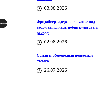
03.08.2026
Фридайвер задержал дыхание под
итомир
водой на полчаса, побив культовый
рекорд
аричич
02.08.2026
Хорватия)
Самая глубоководная подводная
съемка
26.07.2026