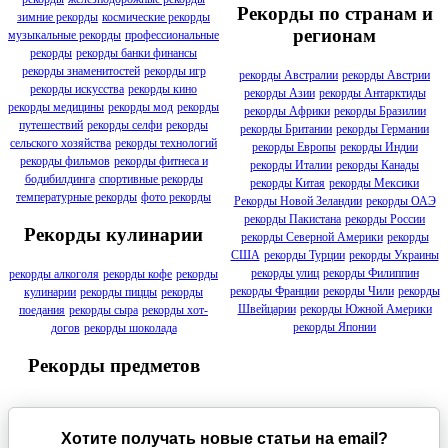
Рекорды по странам и
зимние рекорды
космические рекорды
регионам
музыкальные рекорды
профессиональные
рекорды
рекорды банки финансы
рекорды знаменитостей
рекорды игр
рекорды Австралии
рекорды Австрии
рекорды искусства
рекорды кино
рекорды Азии
рекорды Антарктиды
рекорды медицины
рекорды мод
рекорды
рекорды Африки
рекорды Бразилии
путешествий
рекорды селфи
рекорды
рекорды Британии
рекорды Германии
сельского хозяйства
рекорды технологий
рекорды Европы
рекорды Индии
рекорды фильмов
рекорды фитнеса и
рекорды Италии
рекорды Канады
бодибилдинга
спортивные рекорды
рекорды Китая
рекорды Мексики
температурные рекорды
фото рекорды
Рекорды Новой Зеландии
рекорды ОАЭ
рекорды Пакистана
рекорды России
Рекорды кулинарии
рекорды Северной Америки
рекорды
США
рекорды Турции
рекорды Украины
рекорды улиц
рекорды Филиппин
рекорды алкоголя
рекорды кофе
рекорды
рекорды Франции
рекорды Чили
рекорды
кулинарии
рекорды пиццы
рекорды
Швейцарии
рекорды Южной Америки
поедания
рекорды сыра
рекорды хот-
рекорды Японии
догов
рекорды шоколада
Рекорды предметов
Хотите получать новые статьи на email?