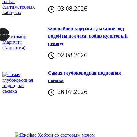
03.08.2026
Фридайвер задержал дыхание под
итомир
водой на полчаса, побив культовый
рекорд
аричич
02.08.2026
Хорватия)
Самая глубоководная подводная
съемка
26.07.2026