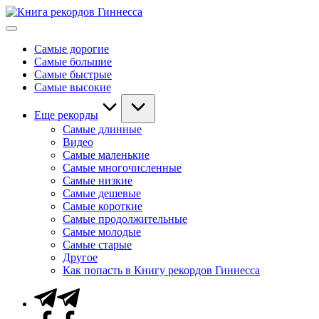
Перейти
Книга
к
Мировые
рекордов
содержимому
рекорды
Гиннесса
Самые дорогие
Гиннесса
Самые большие
Самые быстрые
Самые высокие
Еще рекорды
Самые длинные
Видео
Самые маленькие
Самые многочисленные
Самые низкие
Самые дешевые
Самые короткие
Самые продолжительные
Самые молодые
Самые старые
Другое
Как попасть в Книгу рекордов Гиннесса
Telegram
Facebook