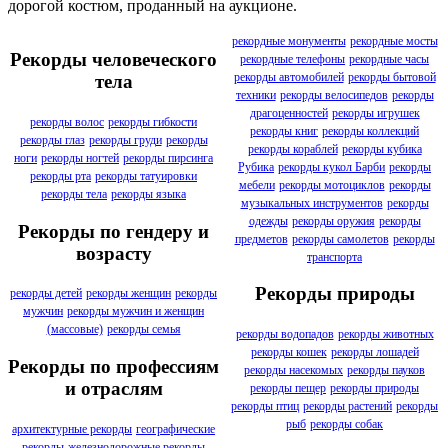
дорогой костюм, проданный на аукционе.
рекордные монументы
рекордные мосты
Рекорды человеческого
рекордные телефоны
рекордные часы
рекорды автомобилей
рекорды бытовой
тела
техники
рекорды велосипедов
рекорды
драгоценностей
рекорды игрушек
рекорды волос
рекорды гибкости
рекорды книг
рекорды коллекций
рекорды глаз
рекорды груди
рекорды
рекорды кораблей
рекорды кубика
ноги
рекорды ногтей
рекорды пирсинга
Рубика
рекорды кукол Барби
рекорды
рекорды рта
рекорды татуировки
мебели
рекорды мотоциклов
рекорды
рекорды тела
рекорды языка
музыкальных инструментов
рекорды
одежды
рекорды оружия
рекорды
Рекорды по гендеру и
предметов
рекорды самолетов
рекорды
возрасту
транспорта
Рекорды природы
рекорды детей
рекорды женщин
рекорды
мужчин
рекорды мужчин и женщин
(массовые)
рекорды семья
рекорды водопадов
рекорды животных
рекорды кошек
рекорды лошадей
Рекорды по профессиям
рекорды насекомых
рекорды пауков
и отраслям
рекорды пещер
рекорды природы
рекорды птиц
рекорды растений
рекорды
рыб
рекорды собак
архитектурные рекорды
географические
рекорды
железнодорожные рекорды