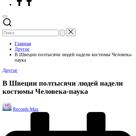
Главная
Другое
В Швеции полтысячи людей надели костюмы Человека-
паука
Опубликовано
Другое
в
В Швеции полтысячи людей надели
костюмы Человека-паука
Запись
Records Max
от