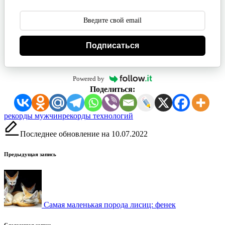
Подписаться
Powered by
Поделиться:
Метки:
рекорды мужчин
рекорды технологий
Последнее обновление на 10.07.2022
Навигация
Предыдущая запись
записи
Самая маленькая порода лисиц: фенек
Следующая запись