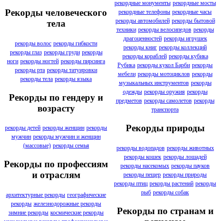
рекордные монументы
рекордные мосты
Рекорды человеческого
рекордные телефоны
рекордные часы
рекорды автомобилей
рекорды бытовой
тела
техники
рекорды велосипедов
рекорды
драгоценностей
рекорды игрушек
рекорды волос
рекорды гибкости
рекорды книг
рекорды коллекций
рекорды глаз
рекорды груди
рекорды
рекорды кораблей
рекорды кубика
ноги
рекорды ногтей
рекорды пирсинга
Рубика
рекорды кукол Барби
рекорды
рекорды рта
рекорды татуировки
мебели
рекорды мотоциклов
рекорды
рекорды тела
рекорды языка
музыкальных инструментов
рекорды
одежды
рекорды оружия
рекорды
Рекорды по гендеру и
предметов
рекорды самолетов
рекорды
возрасту
транспорта
Рекорды природы
рекорды детей
рекорды женщин
рекорды
мужчин
рекорды мужчин и женщин
(массовые)
рекорды семья
рекорды водопадов
рекорды животных
рекорды кошек
рекорды лошадей
Рекорды по профессиям
рекорды насекомых
рекорды пауков
и отраслям
рекорды пещер
рекорды природы
рекорды птиц
рекорды растений
рекорды
рыб
рекорды собак
архитектурные рекорды
географические
рекорды
железнодорожные рекорды
Рекорды по странам и
зимние рекорды
космические рекорды