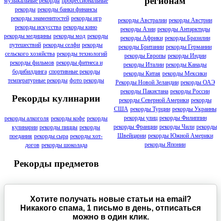
регионам
музыкальные рекорды
профессиональные
рекорды
рекорды банки финансы
рекорды знаменитостей
рекорды игр
рекорды Австралии
рекорды Австрии
рекорды искусства
рекорды кино
рекорды Азии
рекорды Антарктиды
рекорды медицины
рекорды мод
рекорды
рекорды Африки
рекорды Бразилии
путешествий
рекорды селфи
рекорды
рекорды Британии
рекорды Германии
сельского хозяйства
рекорды технологий
рекорды Европы
рекорды Индии
рекорды фильмов
рекорды фитнеса и
рекорды Италии
рекорды Канады
бодибилдинга
спортивные рекорды
рекорды Китая
рекорды Мексики
температурные рекорды
фото рекорды
Рекорды Новой Зеландии
рекорды ОАЭ
рекорды Пакистана
рекорды России
Рекорды кулинарии
рекорды Северной Америки
рекорды
США
рекорды Турции
рекорды Украины
рекорды улиц
рекорды Филиппин
рекорды алкоголя
рекорды кофе
рекорды
рекорды Франции
рекорды Чили
рекорды
кулинарии
рекорды пиццы
рекорды
Швейцарии
рекорды Южной Америки
поедания
рекорды сыра
рекорды хот-
рекорды Японии
догов
рекорды шоколада
Рекорды предметов
Хотите получать новые статьи на email?
Никакого спама, 1 письмо в день, отписаться
можно в один клик.