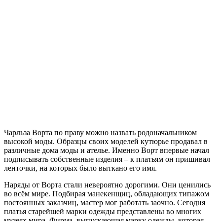
Чарльза Ворта по праву можно назвать родоначальником
высокой моды. Образцы своих моделей кутюрье продавал в
различные дома моды и ателье. Именно Ворт впервые начал
подписывать собственные изделия – к платьям он пришивал
ленточки, на которых было выткано его имя.
Наряды от Ворта стали невероятно дорогими. Они ценились
во всём мире. Подбирая манекенщиц, обладающих типажом
постоянных заказчиц, мастер мог работать заочно. Сегодня
платья старейшей марки одежды представлены во многих
музеях мира. Фирма, выпускающая марку одежды, которая