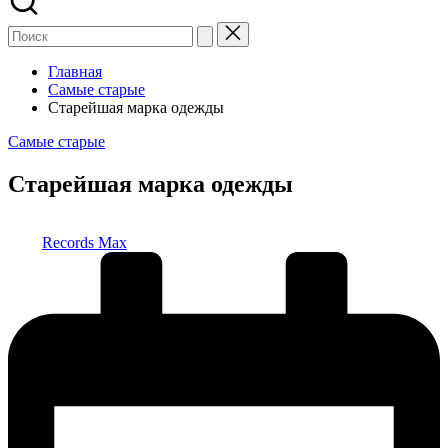
Главная
Самые старые
Старейшая марка одежды
Опубликовано
Самые старые
в
Старейшая марка одежды
Запись
Records Max
от