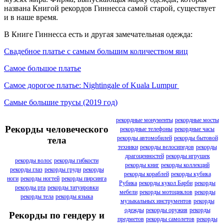
названа Книгой рекордов Гиннесса самой старой, существует
и в наше время.
В Книге Гиннесса есть и другая замечательная одежда:
Свадебное платье с самым большим количеством яиц
Самое большое платье
Самое дорогое платье: Nightingale of Kuala Lumpur
Самые большие трусы (2019 год)
рекордные монументы
рекордные мосты
Рекорды человеческого
рекордные телефоны
рекордные часы
рекорды автомобилей
рекорды бытовой
тела
техники
рекорды велосипедов
рекорды
драгоценностей
рекорды игрушек
рекорды волос
рекорды гибкости
рекорды книг
рекорды коллекций
рекорды глаз
рекорды груди
рекорды
рекорды кораблей
рекорды кубика
ноги
рекорды ногтей
рекорды пирсинга
Рубика
рекорды кукол Барби
рекорды
рекорды рта
рекорды татуировки
мебели
рекорды мотоциклов
рекорды
рекорды тела
рекорды языка
музыкальных инструментов
рекорды
одежды
рекорды оружия
рекорды
Рекорды по гендеру и
предметов
рекорды самолетов
рекорды