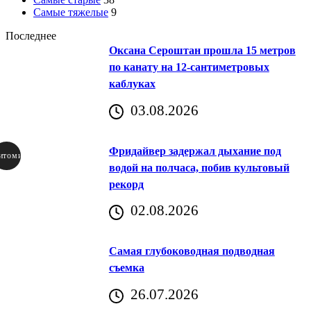
Самые тяжелые
9
Последнее
Оксана Сероштан прошла 15 метров
по канату на 12-сантиметровых
каблуках
03.08.2026
Фридайвер задержал дыхание под
итомир
водой на полчаса, побив культовый
рекорд
аричич
02.08.2026
Хорватия)
Самая глубоководная подводная
съемка
26.07.2026