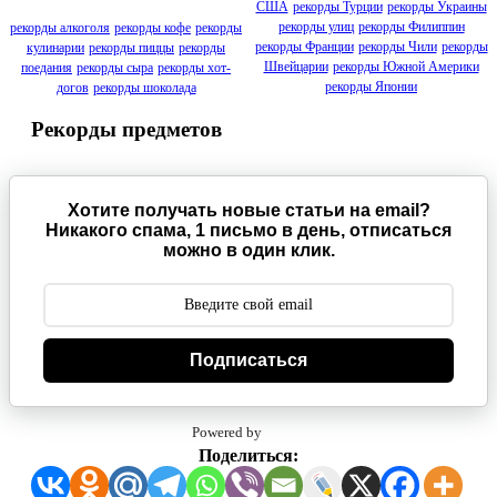
США
рекорды Турции
рекорды Украины
рекорды улиц
рекорды Филиппин
рекорды алкоголя
рекорды кофе
рекорды
рекорды Франции
рекорды Чили
рекорды
кулинарии
рекорды пиццы
рекорды
Швейцарии
рекорды Южной Америки
поедания
рекорды сыра
рекорды хот-
рекорды Японии
догов
рекорды шоколада
Рекорды предметов
Хотите получать новые статьи на email?
Никакого спама, 1 письмо в день, отписаться
можно в один клик.
Подписаться
Powered by
Поделиться: