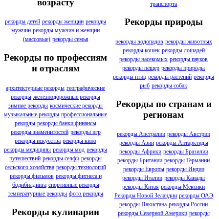
возрасту
транспорта
Рекорды природы
рекорды детей
рекорды женщин
рекорды
мужчин
рекорды мужчин и женщин
(массовые)
рекорды семья
рекорды водопадов
рекорды животных
рекорды кошек
рекорды лошадей
Рекорды по профессиям
рекорды насекомых
рекорды пауков
и отраслям
рекорды пещер
рекорды природы
рекорды птиц
рекорды растений
рекорды
рыб
рекорды собак
архитектурные рекорды
географические
рекорды
железнодорожные рекорды
Рекорды по странам и
зимние рекорды
космические рекорды
регионам
музыкальные рекорды
профессиональные
рекорды
рекорды банки финансы
рекорды знаменитостей
рекорды игр
рекорды Австралии
рекорды Австрии
рекорды искусства
рекорды кино
рекорды Азии
рекорды Антарктиды
рекорды медицины
рекорды мод
рекорды
рекорды Африки
рекорды Бразилии
путешествий
рекорды селфи
рекорды
рекорды Британии
рекорды Германии
сельского хозяйства
рекорды технологий
рекорды Европы
рекорды Индии
рекорды фильмов
рекорды фитнеса и
рекорды Италии
рекорды Канады
бодибилдинга
спортивные рекорды
рекорды Китая
рекорды Мексики
температурные рекорды
фото рекорды
Рекорды Новой Зеландии
рекорды ОАЭ
рекорды Пакистана
рекорды России
Рекорды кулинарии
рекорды Северной Америки
рекорды