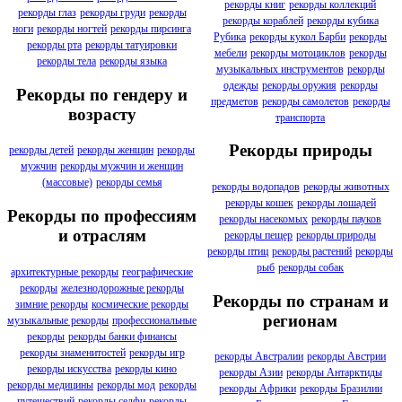
рекорды книг
рекорды коллекций
рекорды глаз
рекорды груди
рекорды
рекорды кораблей
рекорды кубика
ноги
рекорды ногтей
рекорды пирсинга
Рубика
рекорды кукол Барби
рекорды
рекорды рта
рекорды татуировки
мебели
рекорды мотоциклов
рекорды
рекорды тела
рекорды языка
музыкальных инструментов
рекорды
одежды
рекорды оружия
рекорды
Рекорды по гендеру и
предметов
рекорды самолетов
рекорды
возрасту
транспорта
Рекорды природы
рекорды детей
рекорды женщин
рекорды
мужчин
рекорды мужчин и женщин
(массовые)
рекорды семья
рекорды водопадов
рекорды животных
рекорды кошек
рекорды лошадей
Рекорды по профессиям
рекорды насекомых
рекорды пауков
и отраслям
рекорды пещер
рекорды природы
рекорды птиц
рекорды растений
рекорды
рыб
рекорды собак
архитектурные рекорды
географические
рекорды
железнодорожные рекорды
Рекорды по странам и
зимние рекорды
космические рекорды
регионам
музыкальные рекорды
профессиональные
рекорды
рекорды банки финансы
рекорды знаменитостей
рекорды игр
рекорды Австралии
рекорды Австрии
рекорды искусства
рекорды кино
рекорды Азии
рекорды Антарктиды
рекорды медицины
рекорды мод
рекорды
рекорды Африки
рекорды Бразилии
путешествий
рекорды селфи
рекорды