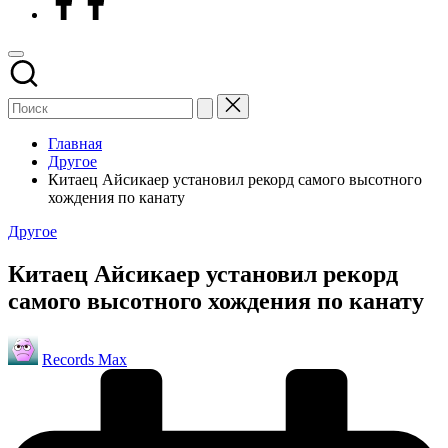
Главная
Другое
Китаец Айсикаер установил рекорд самого высотного
хождения по канату
Опубликовано
Другое
в
Китаец Айсикаер установил рекорд
самого высотного хождения по канату
Запись
Records Max
от