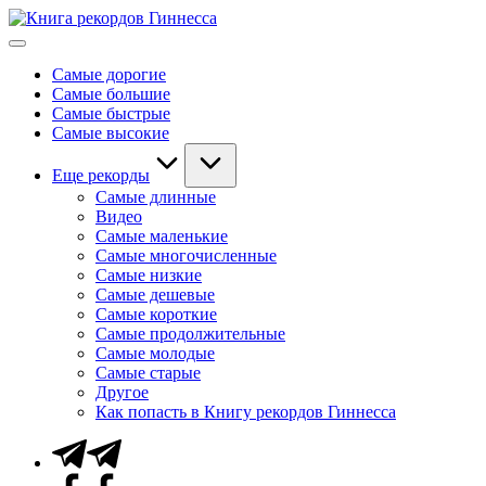
Перейти
Книга
к
Мировые
рекордов
содержимому
рекорды
Гиннесса
Самые дорогие
Гиннесса
Самые большие
Самые быстрые
Самые высокие
Еще рекорды
Самые длинные
Видео
Самые маленькие
Самые многочисленные
Самые низкие
Самые дешевые
Самые короткие
Самые продолжительные
Самые молодые
Самые старые
Другое
Как попасть в Книгу рекордов Гиннесса
Telegram
Facebook