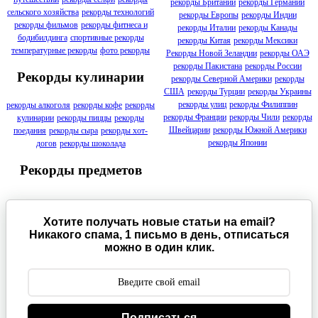
рекорды Британии
рекорды Германии
сельского хозяйства
рекорды технологий
рекорды Европы
рекорды Индии
рекорды фильмов
рекорды фитнеса и
рекорды Италии
рекорды Канады
бодибилдинга
спортивные рекорды
рекорды Китая
рекорды Мексики
температурные рекорды
фото рекорды
Рекорды Новой Зеландии
рекорды ОАЭ
рекорды Пакистана
рекорды России
Рекорды кулинарии
рекорды Северной Америки
рекорды
США
рекорды Турции
рекорды Украины
рекорды улиц
рекорды Филиппин
рекорды алкоголя
рекорды кофе
рекорды
рекорды Франции
рекорды Чили
рекорды
кулинарии
рекорды пиццы
рекорды
Швейцарии
рекорды Южной Америки
поедания
рекорды сыра
рекорды хот-
рекорды Японии
догов
рекорды шоколада
Рекорды предметов
Хотите получать новые статьи на email?
Никакого спама, 1 письмо в день, отписаться
можно в один клик.
Подписаться