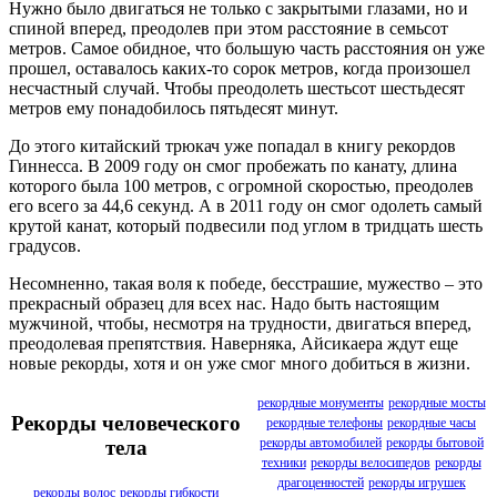
Нужно было двигаться не только с закрытыми глазами, но и
спиной вперед, преодолев при этом расстояние в семьсот
метров. Самое обидное, что большую часть расстояния он уже
прошел, оставалось каких-то сорок метров, когда произошел
несчастный случай. Чтобы преодолеть шестьсот шестьдесят
метров ему понадобилось пятьдесят минут.
До этого китайский трюкач уже попадал в книгу рекордов
Гиннесса. В 2009 году он смог пробежать по канату, длина
которого была 100 метров, с огромной скоростью, преодолев
его всего за 44,6 секунд. А в 2011 году он смог одолеть самый
крутой канат, который подвесили под углом в тридцать шесть
градусов.
Несомненно, такая воля к победе, бесстрашие, мужество – это
прекрасный образец для всех нас. Надо быть настоящим
мужчиной, чтобы, несмотря на трудности, двигаться вперед,
преодолевая препятствия. Наверняка, Айсикаера ждут еще
новые рекорды, хотя и он уже смог много добиться в жизни.
рекордные монументы
рекордные мосты
Рекорды человеческого
рекордные телефоны
рекордные часы
рекорды автомобилей
рекорды бытовой
тела
техники
рекорды велосипедов
рекорды
драгоценностей
рекорды игрушек
рекорды волос
рекорды гибкости