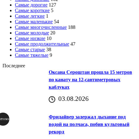
Самые дорогие
127
Самые короткие
5
Самые легкие
1
Самые маленькие
54
Самые многочисленные
188
Самые молодые
20
Самые низкие
10
Самые продолжительные
47
Самые старые
38
Самые тяжелые
9
Последнее
Оксана Сероштан прошла 15 метров
по канату на 12-сантиметровых
каблуках
03.08.2026
Фридайвер задержал дыхание под
итомир
водой на полчаса, побив культовый
рекорд
аричич