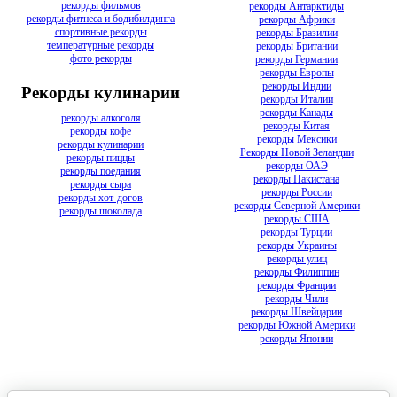
рекорды фильмов
рекорды Антарктиды
рекорды фитнеса и бодибилдинга
рекорды Африки
спортивные рекорды
рекорды Бразилии
температурные рекорды
рекорды Британии
фото рекорды
рекорды Германии
рекорды Европы
рекорды Индии
Рекорды кулинарии
рекорды Италии
рекорды Канады
рекорды алкоголя
рекорды Китая
рекорды кофе
рекорды Мексики
рекорды кулинарии
Рекорды Новой Зеландии
рекорды пиццы
рекорды ОАЭ
рекорды поедания
рекорды Пакистана
рекорды сыра
рекорды России
рекорды хот-догов
рекорды Северной Америки
рекорды шоколада
рекорды США
рекорды Турции
рекорды Украины
рекорды улиц
рекорды Филиппин
рекорды Франции
рекорды Чили
рекорды Швейцарии
рекорды Южной Америки
рекорды Японии