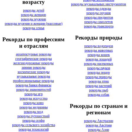
возрасту
рекорды музыкальных инструментов
рекорды одежды
рекорды детей
рекорды оружия
рекорды женщин
рекорды предметов
рекорды мужчин
рекорды самолетов
рекорды мужчин и женщин (массовые)
рекорды транспорта
рекорды семья
Рекорды природы
Рекорды по профессиям
и отраслям
рекорды водопадов
рекорды животных
архитектурные рекорды
рекорды кошек
географические рекорды
рекорды лошадей
железнодорожные рекорды
рекорды насекомых
зимние рекорды
рекорды пауков
космические рекорды
рекорды пещер
музыкальные рекорды
рекорды природы
профессиональные рекорды
рекорды птиц
рекорды банки финансы
рекорды растений
рекорды знаменитостей
рекорды рыб
рекорды игр
рекорды собак
рекорды искусства
рекорды кино
Рекорды по странам и
рекорды медицины
регионам
рекорды мод
рекорды путешествий
рекорды селфи
рекорды Австралии
рекорды сельского хозяйства
рекорды Австрии
рекорды технологий
рекорды Азии