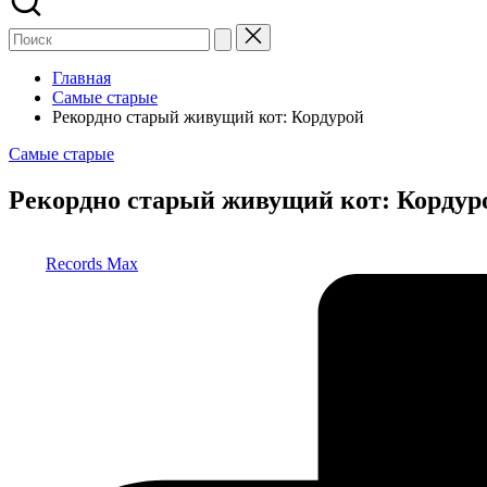
Главная
Самые старые
Рекордно старый живущий кот: Кордурой
Опубликовано
Самые старые
в
Рекордно старый живущий кот: Кордур
Запись
Records Max
от