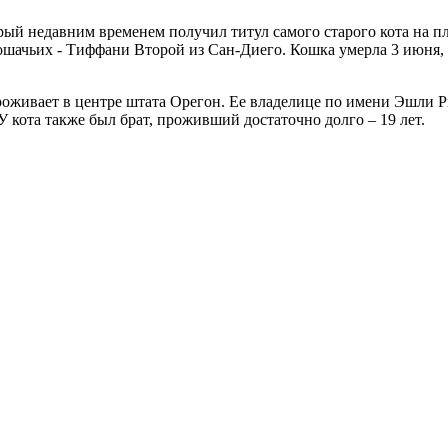
торый недавним временем получил титул самого старого кота на 
шачьих - Тиффани Второй из Сан-Диего. Кошка умерла 3 июня, к
роживает в центре штата Орегон. Ее владелице по имени Эшли Ри
 кота также был брат, проживший достаточно долго – 19 лет.