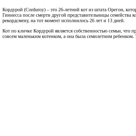
Кордурой (Corduroy) – это 26-летний кот из штата Орегон, ко
Гиннесса после смерти другой представительницы семейства ко
рекордсмену, на тот момент исполнилось 26 лет и 13 дней.
Кот по кличке Кордурой является собственностью семьи, что п
совсем маленьким котенком, а она была семилетним ребенком. У