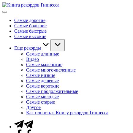
Перейти
Книга
к
Мировые
рекордов
содержимому
рекорды
Гиннесса
Самые дорогие
Гиннесса
Самые большие
Самые быстрые
Самые высокие
Еще рекорды
Самые длинные
Видео
Самые маленькие
Самые многочисленные
Самые низкие
Самые дешевые
Самые короткие
Самые продолжительные
Самые молодые
Самые старые
Другое
Как попасть в Книгу рекордов Гиннесса
Telegram
Facebook