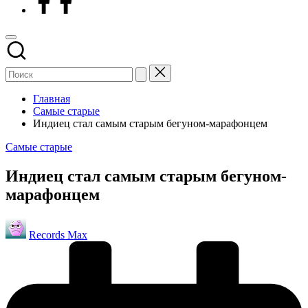
Главная
Самые старые
Индиец стал самым старым бегуном-марафонцем
Опубликовано
Самые старые
в
Индиец стал самым старым бегуном-
марафонцем
Запись
Records Max
от