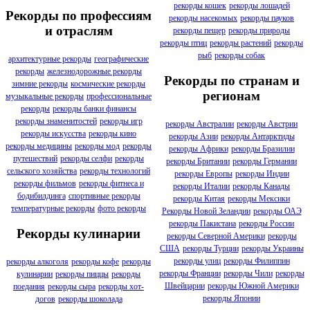
рекорды кошек
рекорды лошадей
Рекорды по профессиям
рекорды насекомых
рекорды пауков
и отраслям
рекорды пещер
рекорды природы
рекорды птиц
рекорды растений
рекорды
рыб
рекорды собак
архитектурные рекорды
географические
рекорды
железнодорожные рекорды
Рекорды по странам и
зимние рекорды
космические рекорды
регионам
музыкальные рекорды
профессиональные
рекорды
рекорды банки финансы
рекорды знаменитостей
рекорды игр
рекорды Австралии
рекорды Австрии
рекорды искусства
рекорды кино
рекорды Азии
рекорды Антарктиды
рекорды медицины
рекорды мод
рекорды
рекорды Африки
рекорды Бразилии
путешествий
рекорды селфи
рекорды
рекорды Британии
рекорды Германии
сельского хозяйства
рекорды технологий
рекорды Европы
рекорды Индии
рекорды фильмов
рекорды фитнеса и
рекорды Италии
рекорды Канады
бодибилдинга
спортивные рекорды
рекорды Китая
рекорды Мексики
температурные рекорды
фото рекорды
Рекорды Новой Зеландии
рекорды ОАЭ
рекорды Пакистана
рекорды России
Рекорды кулинарии
рекорды Северной Америки
рекорды
США
рекорды Турции
рекорды Украины
рекорды улиц
рекорды Филиппин
рекорды алкоголя
рекорды кофе
рекорды
рекорды Франции
рекорды Чили
рекорды
кулинарии
рекорды пиццы
рекорды
Швейцарии
рекорды Южной Америки
поедания
рекорды сыра
рекорды хот-
рекорды Японии
догов
рекорды шоколада