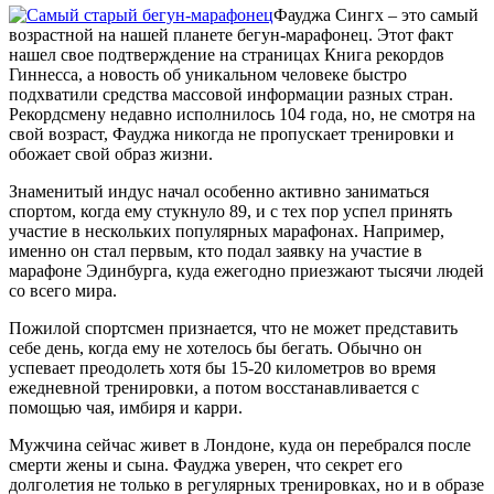
Фауджа Сингх – это самый
возрастной на нашей планете бегун-марафонец. Этот факт
нашел свое подтверждение на страницах Книга рекордов
Гиннесса, а новость об уникальном человеке быстро
подхватили средства массовой информации разных стран.
Рекордсмену недавно исполнилось 104 года, но, не смотря на
свой возраст, Фауджа никогда не пропускает тренировки и
обожает свой образ жизни.
Знаменитый индус начал особенно активно заниматься
спортом, когда ему стукнуло 89, и с тех пор успел принять
участие в нескольких популярных марафонах. Например,
именно он стал первым, кто подал заявку на участие в
марафоне Эдинбурга, куда ежегодно приезжают тысячи людей
со всего мира.
Пожилой спортсмен признается, что не может представить
себе день, когда ему не хотелось бы бегать. Обычно он
успевает преодолеть хотя бы 15-20 километров во время
ежедневной тренировки, а потом восстанавливается с
помощью чая, имбиря и карри.
Мужчина сейчас живет в Лондоне, куда он перебрался после
смерти жены и сына. Фауджа уверен, что секрет его
долголетия не только в регулярных тренировках, но и в образе