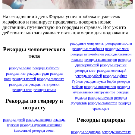
На сегодняшний день Фауджа успел пробежать уже семь
марафонов и планирует продолжать покорять новые
дистанции, путешествую по городам и странам. Вот уж кто
действительно заслуживает стать примером для подражания.
рекордные монументы
рекордные мосты
Рекорды человеческого
рекордные телефоны
рекордные часы
рекорды автомобилей
рекорды бытовой
тела
техники
рекорды велосипедов
рекорды
драгоценностей
рекорды игрушек
рекорды волос
рекорды гибкости
рекорды книг
рекорды коллекций
рекорды глаз
рекорды груди
рекорды
рекорды кораблей
рекорды кубика
ноги
рекорды ногтей
рекорды пирсинга
Рубика
рекорды кукол Барби
рекорды
рекорды рта
рекорды татуировки
мебели
рекорды мотоциклов
рекорды
рекорды тела
рекорды языка
музыкальных инструментов
рекорды
одежды
рекорды оружия
рекорды
Рекорды по гендеру и
предметов
рекорды самолетов
рекорды
возрасту
транспорта
Рекорды природы
рекорды детей
рекорды женщин
рекорды
мужчин
рекорды мужчин и женщин
(массовые)
рекорды семья
рекорды водопадов
рекорды животных