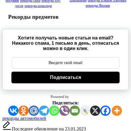
Швейцарии
рекорды Южной Америки
поедания
рекорды сыра
рекорды хот-
рекорды Японии
догов
рекорды шоколада
Рекорды предметов
Хотите получать новые статьи на email?
Никакого спама, 1 письмо в день, отписаться
можно в один клик.
Подписаться
Powered by
Поделиться:
Метки:
рекорды автомобилей
Последнее обновление на 23.01.2023