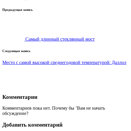
Навигация
Предыдущая запись
записи
Самый длинный стеклянный мост
Следующая запись
Место с самой высокой среднегодовой температурой: Даллол
Комментарии
Комментариев пока нет. Почему бы ’Вам не начать
обсуждение?
Добавить комментарий