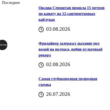
Последнее
Оксана Сероштан прошла 15 метров
по канату на 12-сантиметровых
каблуках
03.08.2026
Фридайвер задержал дыхание под
итомир
водой на полчаса, побив культовый
рекорд
аричич
02.08.2026
Хорватия)
Самая глубоководная подводная
съемка
26.07.2026