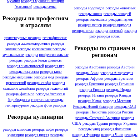
мужчин
рекорды мужчин и женщин
(массовые)
рекорды семья
рекорды водопадов
рекорды животных
рекорды кошек
рекорды лошадей
Рекорды по профессиям
рекорды насекомых
рекорды пауков
и отраслям
рекорды пещер
рекорды природы
рекорды птиц
рекорды растений
рекорды
рыб
рекорды собак
архитектурные рекорды
географические
рекорды
железнодорожные рекорды
Рекорды по странам и
зимние рекорды
космические рекорды
регионам
музыкальные рекорды
профессиональные
рекорды
рекорды банки финансы
рекорды знаменитостей
рекорды игр
рекорды Австралии
рекорды Австрии
рекорды искусства
рекорды кино
рекорды Азии
рекорды Антарктиды
рекорды медицины
рекорды мод
рекорды
рекорды Африки
рекорды Бразилии
путешествий
рекорды селфи
рекорды
рекорды Британии
рекорды Германии
сельского хозяйства
рекорды технологий
рекорды Европы
рекорды Индии
рекорды фильмов
рекорды фитнеса и
рекорды Италии
рекорды Канады
бодибилдинга
спортивные рекорды
рекорды Китая
рекорды Мексики
температурные рекорды
фото рекорды
Рекорды Новой Зеландии
рекорды ОАЭ
рекорды Пакистана
рекорды России
Рекорды кулинарии
рекорды Северной Америки
рекорды
США
рекорды Турции
рекорды Украины
рекорды улиц
рекорды Филиппин
рекорды алкоголя
рекорды кофе
рекорды
рекорды Франции
рекорды Чили
рекорды
кулинарии
рекорды пиццы
рекорды