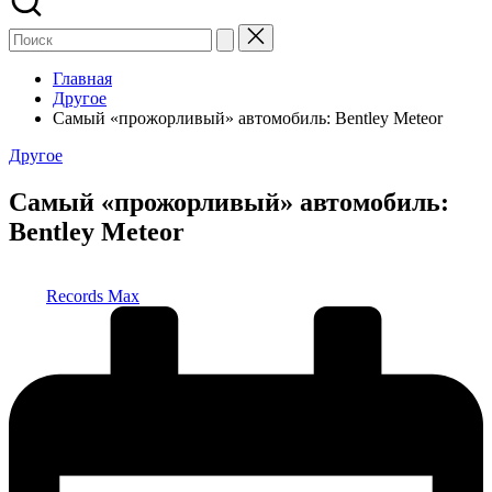
Главная
Другое
Самый «прожорливый» автомобиль: Bentley Meteor
Опубликовано
Другое
в
Самый «прожорливый» автомобиль:
Bentley Meteor
Запись
Records Max
от