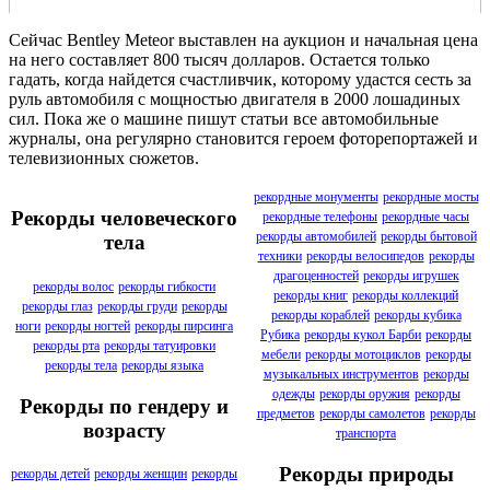
Сейчас Bentley Meteor выставлен на аукцион и начальная цена
на него составляет 800 тысяч долларов. Остается только
гадать, когда найдется счастливчик, которому удастся сесть за
руль автомобиля с мощностью двигателя в 2000 лошадиных
сил. Пока же о машине пишут статьи все автомобильные
журналы, она регулярно становится героем фоторепортажей и
телевизионных сюжетов.
рекордные монументы
рекордные мосты
Рекорды человеческого
рекордные телефоны
рекордные часы
рекорды автомобилей
рекорды бытовой
тела
техники
рекорды велосипедов
рекорды
драгоценностей
рекорды игрушек
рекорды волос
рекорды гибкости
рекорды книг
рекорды коллекций
рекорды глаз
рекорды груди
рекорды
рекорды кораблей
рекорды кубика
ноги
рекорды ногтей
рекорды пирсинга
Рубика
рекорды кукол Барби
рекорды
рекорды рта
рекорды татуировки
мебели
рекорды мотоциклов
рекорды
рекорды тела
рекорды языка
музыкальных инструментов
рекорды
одежды
рекорды оружия
рекорды
Рекорды по гендеру и
предметов
рекорды самолетов
рекорды
возрасту
транспорта
Рекорды природы
рекорды детей
рекорды женщин
рекорды