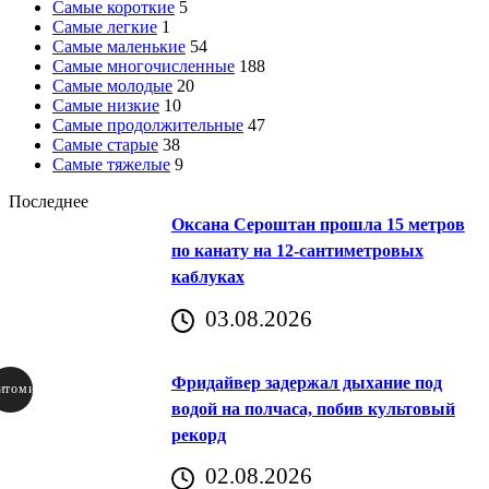
Самые короткие
5
Самые легкие
1
Самые маленькие
54
Самые многочисленные
188
Самые молодые
20
Самые низкие
10
Самые продолжительные
47
Самые старые
38
Самые тяжелые
9
Последнее
Оксана Сероштан прошла 15 метров
по канату на 12-сантиметровых
каблуках
03.08.2026
Фридайвер задержал дыхание под
итомир
водой на полчаса, побив культовый
рекорд
аричич
02.08.2026
Хорватия)