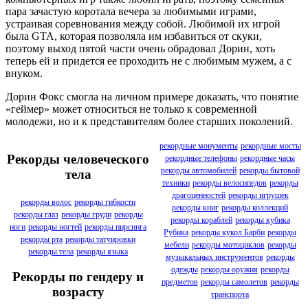
пара зачастую коротала вечера за любимыми играми,
устраивая соревнования между собой. Любимой их игрой
была GTA, которая позволяла им избавиться от скуки,
поэтому выход пятой части очень обрадовал Дорин, хоть
теперь ей и придется ее проходить не с любимым мужем, а с
внуком.
Дорин Фокс смогла на личном примере доказать, что понятие
«геймер» может относиться не только к современной
молодежи, но и к представителям более старших поколений.
рекордные монументы
рекордные мосты
Рекорды человеческого
рекордные телефоны
рекордные часы
рекорды автомобилей
рекорды бытовой
тела
техники
рекорды велосипедов
рекорды
драгоценностей
рекорды игрушек
рекорды волос
рекорды гибкости
рекорды книг
рекорды коллекций
рекорды глаз
рекорды груди
рекорды
рекорды кораблей
рекорды кубика
ноги
рекорды ногтей
рекорды пирсинга
Рубика
рекорды кукол Барби
рекорды
рекорды рта
рекорды татуировки
мебели
рекорды мотоциклов
рекорды
рекорды тела
рекорды языка
музыкальных инструментов
рекорды
одежды
рекорды оружия
рекорды
Рекорды по гендеру и
предметов
рекорды самолетов
рекорды
возрасту
транспорта