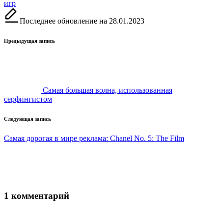
игр
Последнее обновление на 28.01.2023
Навигация
Предыдущая запись
записи
Самая большая волна, использованная
серфингистом
Следующая запись
Самая дорогая в мире реклама: Chanel No. 5: The Film
1 комментарий