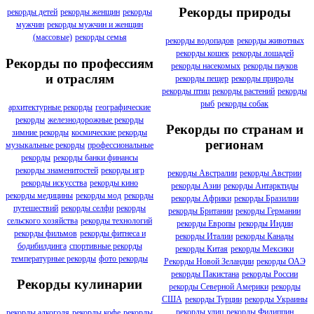
Рекорды природы
рекорды детей
рекорды женщин
рекорды
мужчин
рекорды мужчин и женщин
(массовые)
рекорды семья
рекорды водопадов
рекорды животных
рекорды кошек
рекорды лошадей
Рекорды по профессиям
рекорды насекомых
рекорды пауков
и отраслям
рекорды пещер
рекорды природы
рекорды птиц
рекорды растений
рекорды
рыб
рекорды собак
архитектурные рекорды
географические
рекорды
железнодорожные рекорды
Рекорды по странам и
зимние рекорды
космические рекорды
регионам
музыкальные рекорды
профессиональные
рекорды
рекорды банки финансы
рекорды знаменитостей
рекорды игр
рекорды Австралии
рекорды Австрии
рекорды искусства
рекорды кино
рекорды Азии
рекорды Антарктиды
рекорды медицины
рекорды мод
рекорды
рекорды Африки
рекорды Бразилии
путешествий
рекорды селфи
рекорды
рекорды Британии
рекорды Германии
сельского хозяйства
рекорды технологий
рекорды Европы
рекорды Индии
рекорды фильмов
рекорды фитнеса и
рекорды Италии
рекорды Канады
бодибилдинга
спортивные рекорды
рекорды Китая
рекорды Мексики
температурные рекорды
фото рекорды
Рекорды Новой Зеландии
рекорды ОАЭ
рекорды Пакистана
рекорды России
Рекорды кулинарии
рекорды Северной Америки
рекорды
США
рекорды Турции
рекорды Украины
рекорды улиц
рекорды Филиппин
рекорды алкоголя
рекорды кофе
рекорды