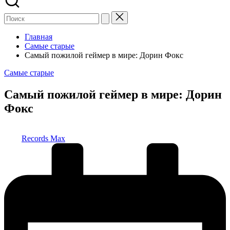
Главная
Самые старые
Самый пожилой геймер в мире: Дорин Фокс
Опубликовано
Самые старые
в
Самый пожилой геймер в мире: Дорин
Фокс
Запись
Records Max
от