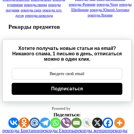
рекорды Франции
рекорды Чили
рекорды
кулинарии
рекорды пиццы
рекорды
Швейцарии
рекорды Южной Америки
поедания
рекорды сыра
рекорды хот-
рекорды Японии
догов
рекорды шоколада
Рекорды предметов
Хотите получать новые статьи на email?
Никакого спама, 1 письмо в день, отписаться
можно в один клик.
Подписаться
Powered by
Поделиться:
Метки:
рекорды Британии
рекорды Европы
рекорды женщин
рекорды