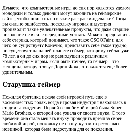
Думаете, что компьютерные игры до сих пор являются уделом
молодежи и только девочки могут заходить на геймерские
сайты, чтобы поиграть во всякие раскраски-одевалки? Тогда
вы сильно ошибаетесь, поскольку игровая индустрия
производит такие увлекательные продукты, что даже старшее
поколение не в силе перед ними устоять. Можете представить
себе старика, который понимает, что такое CSGOFair и для
чего он существует? Конечно, представить себе такое трудно,
но существует на нашей планете геймер, которому сейчас уже
78 лет, а он до сих пор не равнодушен к различным
компьютерным играм. Если быть точнее, то геймер – это
женщина, которую зовут Дорин Фокс, что кажется еще более
удивительным.
Старушка-геймер
Пожилая британка начала свой игровой путь еще в
восьмидесятых годах, когда игровая индустрия находилась в
стадии зарождения. Первой ее любимой игрой была Super
Mario Brothers, о которой она узнала от своего внука. С того
времени она стала мешать внуку проводить время за своей
любимой игрой, поскольку не на шутку заинтересовалась
новинкой, которая была недоступна для ее поколения.