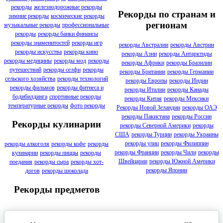
рекорды
железнодорожные рекорды
Рекорды по странам и
зимние рекорды
космические рекорды
регионам
музыкальные рекорды
профессиональные
рекорды
рекорды банки финансы
рекорды знаменитостей
рекорды игр
рекорды Австралии
рекорды Австрии
рекорды искусства
рекорды кино
рекорды Азии
рекорды Антарктиды
рекорды медицины
рекорды мод
рекорды
рекорды Африки
рекорды Бразилии
путешествий
рекорды селфи
рекорды
рекорды Британии
рекорды Германии
сельского хозяйства
рекорды технологий
рекорды Европы
рекорды Индии
рекорды фильмов
рекорды фитнеса и
рекорды Италии
рекорды Канады
бодибилдинга
спортивные рекорды
рекорды Китая
рекорды Мексики
температурные рекорды
фото рекорды
Рекорды Новой Зеландии
рекорды ОАЭ
рекорды Пакистана
рекорды России
Рекорды кулинарии
рекорды Северной Америки
рекорды
США
рекорды Турции
рекорды Украины
рекорды улиц
рекорды Филиппин
рекорды алкоголя
рекорды кофе
рекорды
рекорды Франции
рекорды Чили
рекорды
кулинарии
рекорды пиццы
рекорды
Швейцарии
рекорды Южной Америки
поедания
рекорды сыра
рекорды хот-
рекорды Японии
догов
рекорды шоколада
Рекорды предметов