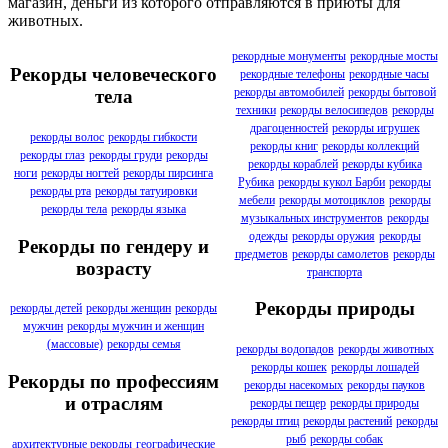
магазин, деньги из которого отправляются в приюты для
животных.
рекордные монументы
рекордные мосты
Рекорды человеческого
рекордные телефоны
рекордные часы
рекорды автомобилей
рекорды бытовой
тела
техники
рекорды велосипедов
рекорды
драгоценностей
рекорды игрушек
рекорды волос
рекорды гибкости
рекорды книг
рекорды коллекций
рекорды глаз
рекорды груди
рекорды
рекорды кораблей
рекорды кубика
ноги
рекорды ногтей
рекорды пирсинга
Рубика
рекорды кукол Барби
рекорды
рекорды рта
рекорды татуировки
мебели
рекорды мотоциклов
рекорды
рекорды тела
рекорды языка
музыкальных инструментов
рекорды
одежды
рекорды оружия
рекорды
Рекорды по гендеру и
предметов
рекорды самолетов
рекорды
возрасту
транспорта
Рекорды природы
рекорды детей
рекорды женщин
рекорды
мужчин
рекорды мужчин и женщин
(массовые)
рекорды семья
рекорды водопадов
рекорды животных
рекорды кошек
рекорды лошадей
Рекорды по профессиям
рекорды насекомых
рекорды пауков
и отраслям
рекорды пещер
рекорды природы
рекорды птиц
рекорды растений
рекорды
рыб
рекорды собак
архитектурные рекорды
географические