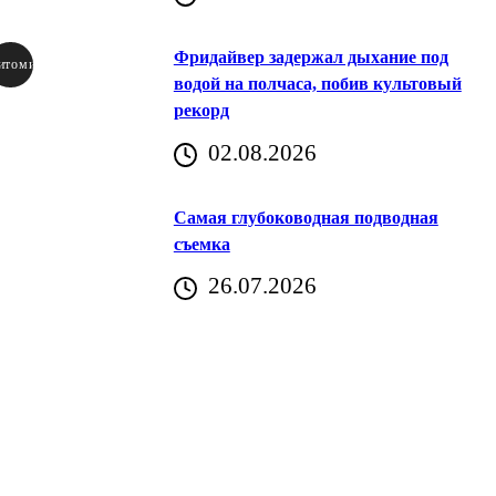
Фридайвер задержал дыхание под
итомир
водой на полчаса, побив культовый
рекорд
аричич
02.08.2026
Хорватия)
Самая глубоководная подводная
съемка
26.07.2026