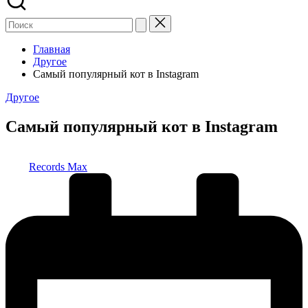
Главная
Другое
Самый популярный кот в Instagram
Опубликовано
Другое
в
Самый популярный кот в Instagram
Запись
Records Max
от