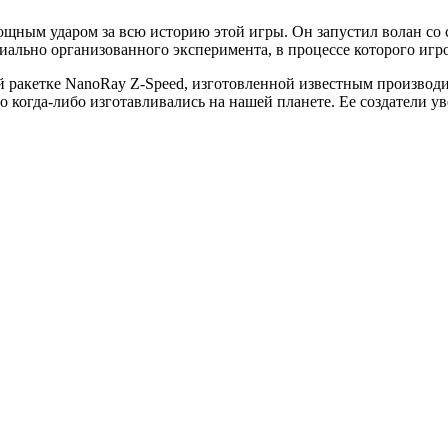
ным ударом за всю историю этой игры. Он запустил волан со с
циально организованного эксперимента, в процессе которого игр
 ракетке NanoRay Z-Speed, изготовленной известным производи
то когда-либо изготавливались на нашей планете. Ее создатели 