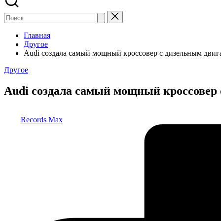
Главная
Другое
Audi создала самый мощный кроссовер с дизельным двиг
Опубликовано
Другое
в
Audi создала самый мощный кроссовер 
Запись
Records Max
от