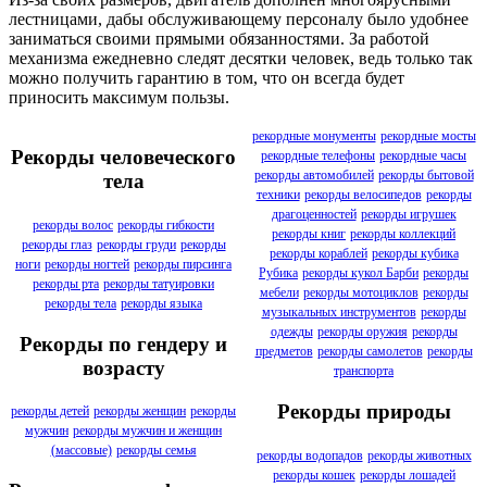
лестницами, дабы обслуживающему персоналу было удобнее
заниматься своими прямыми обязанностями. За работой
механизма ежедневно следят десятки человек, ведь только так
можно получить гарантию в том, что он всегда будет
приносить максимум пользы.
рекордные монументы
рекордные мосты
Рекорды человеческого
рекордные телефоны
рекордные часы
рекорды автомобилей
рекорды бытовой
тела
техники
рекорды велосипедов
рекорды
драгоценностей
рекорды игрушек
рекорды волос
рекорды гибкости
рекорды книг
рекорды коллекций
рекорды глаз
рекорды груди
рекорды
рекорды кораблей
рекорды кубика
ноги
рекорды ногтей
рекорды пирсинга
Рубика
рекорды кукол Барби
рекорды
рекорды рта
рекорды татуировки
мебели
рекорды мотоциклов
рекорды
рекорды тела
рекорды языка
музыкальных инструментов
рекорды
одежды
рекорды оружия
рекорды
Рекорды по гендеру и
предметов
рекорды самолетов
рекорды
возрасту
транспорта
Рекорды природы
рекорды детей
рекорды женщин
рекорды
мужчин
рекорды мужчин и женщин
(массовые)
рекорды семья
рекорды водопадов
рекорды животных
рекорды кошек
рекорды лошадей