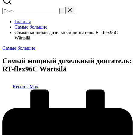
Главная
Самые большие
Самый мощный дизельный двигатель: RT-flex96C
Wärtsilä
Опубликовано
Самые большие
в
Самый мощный дизельный двигатель:
RT-flex96C Wärtsilä
Запись
Records Max
от