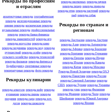
Рекорды по профессиям
рекорды насекомых
рекорды пауков
и отраслям
рекорды пещер
рекорды природы
рекорды птиц
рекорды растений
рекорды
рыб
рекорды собак
архитектурные рекорды
географические
рекорды
железнодорожные рекорды
Рекорды по странам и
зимние рекорды
космические рекорды
регионам
музыкальные рекорды
профессиональные
рекорды
рекорды банки финансы
рекорды знаменитостей
рекорды игр
рекорды Австралии
рекорды Австрии
рекорды искусства
рекорды кино
рекорды Азии
рекорды Антарктиды
рекорды медицины
рекорды мод
рекорды
рекорды Африки
рекорды Бразилии
путешествий
рекорды селфи
рекорды
рекорды Британии
рекорды Германии
сельского хозяйства
рекорды технологий
рекорды Европы
рекорды Индии
рекорды фильмов
рекорды фитнеса и
рекорды Италии
рекорды Канады
бодибилдинга
спортивные рекорды
рекорды Китая
рекорды Мексики
температурные рекорды
фото рекорды
Рекорды Новой Зеландии
рекорды ОАЭ
рекорды Пакистана
рекорды России
Рекорды кулинарии
рекорды Северной Америки
рекорды
США
рекорды Турции
рекорды Украины
рекорды улиц
рекорды Филиппин
рекорды алкоголя
рекорды кофе
рекорды
рекорды Франции
рекорды Чили
рекорды
кулинарии
рекорды пиццы
рекорды
Швейцарии
рекорды Южной Америки
поедания
рекорды сыра
рекорды хот-
рекорды Японии
догов
рекорды шоколада