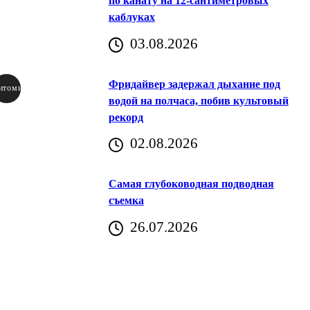
по канату на 12-сантиметровых
каблуках
03.08.2026
Фридайвер задержал дыхание под
итомир
водой на полчаса, побив культовый
рекорд
аричич
02.08.2026
Хорватия)
Самая глубоководная подводная
съемка
26.07.2026