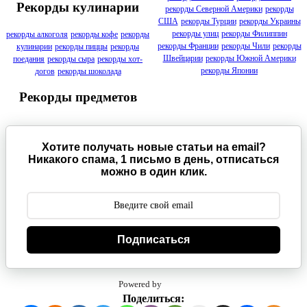
Рекорды кулинарии
рекорды Северной Америки
рекорды
США
рекорды Турции
рекорды Украины
рекорды улиц
рекорды Филиппин
рекорды алкоголя
рекорды кофе
рекорды
рекорды Франции
рекорды Чили
рекорды
кулинарии
рекорды пиццы
рекорды
Швейцарии
рекорды Южной Америки
поедания
рекорды сыра
рекорды хот-
рекорды Японии
догов
рекорды шоколада
Рекорды предметов
Хотите получать новые статьи на email?
Никакого спама, 1 письмо в день, отписаться
можно в один клик.
Подписаться
Powered by
Поделиться: