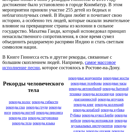
достижение было установлено в городе Коимбатур. В этом
мероприятии приняли участие 255 детей из бедных и
неблагополучных семей. В Индии любят и почитают свою
историю, а особенно тех людей, которые оказали значительное
влияние на превращение страны из колонии в сильное
государство. Махатма Ганди, который исповедовал принцип
ненасильственного сопротивления, в свое время сумел
объединить раздираемую распрями Индию и стать светлым
символом нации.
В Книге Гиннесса есть и другие рекорды, связанные с
большим скоплением людей. Например,
самое массовое
исполнение песни
, которое состоялось в Ростове-на-Дону.
рекордные монументы
рекордные мосты
Рекорды человеческого
рекордные телефоны
рекордные часы
рекорды автомобилей
рекорды бытовой
тела
техники
рекорды велосипедов
рекорды
драгоценностей
рекорды игрушек
рекорды волос
рекорды гибкости
рекорды книг
рекорды коллекций
рекорды глаз
рекорды груди
рекорды
рекорды кораблей
рекорды кубика
ноги
рекорды ногтей
рекорды пирсинга
Рубика
рекорды кукол Барби
рекорды
рекорды рта
рекорды татуировки
мебели
рекорды мотоциклов
рекорды
рекорды тела
рекорды языка
музыкальных инструментов
рекорды
одежды
рекорды оружия
рекорды