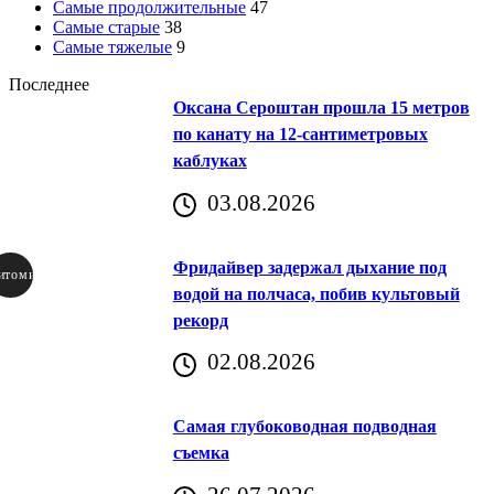
Самые продолжительные
47
Самые старые
38
Самые тяжелые
9
Последнее
Оксана Сероштан прошла 15 метров
по канату на 12-сантиметровых
каблуках
03.08.2026
Фридайвер задержал дыхание под
итомир
водой на полчаса, побив культовый
рекорд
аричич
02.08.2026
Хорватия)
Самая глубоководная подводная
съемка