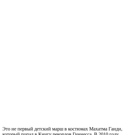
Это не первый детский марш в костюмах Махатма Ганди,
который попал в Книгу рекордов Гиннесса. В 2010 году