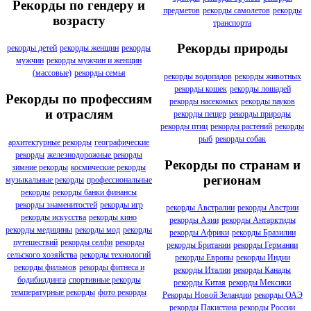
Рекорды по гендеру и
предметов
рекорды самолетов
рекорды
возрасту
транспорта
Рекорды природы
рекорды детей
рекорды женщин
рекорды
мужчин
рекорды мужчин и женщин
(массовые)
рекорды семья
рекорды водопадов
рекорды животных
рекорды кошек
рекорды лошадей
Рекорды по профессиям
рекорды насекомых
рекорды пауков
и отраслям
рекорды пещер
рекорды природы
рекорды птиц
рекорды растений
рекорды
рыб
рекорды собак
архитектурные рекорды
географические
рекорды
железнодорожные рекорды
Рекорды по странам и
зимние рекорды
космические рекорды
регионам
музыкальные рекорды
профессиональные
рекорды
рекорды банки финансы
рекорды знаменитостей
рекорды игр
рекорды Австралии
рекорды Австрии
рекорды искусства
рекорды кино
рекорды Азии
рекорды Антарктиды
рекорды медицины
рекорды мод
рекорды
рекорды Африки
рекорды Бразилии
путешествий
рекорды селфи
рекорды
рекорды Британии
рекорды Германии
сельского хозяйства
рекорды технологий
рекорды Европы
рекорды Индии
рекорды фильмов
рекорды фитнеса и
рекорды Италии
рекорды Канады
бодибилдинга
спортивные рекорды
рекорды Китая
рекорды Мексики
температурные рекорды
фото рекорды
Рекорды Новой Зеландии
рекорды ОАЭ
рекорды Пакистана
рекорды России