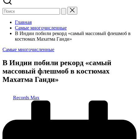
Главная
Самые многочисленные
В Индии побили рекорд «самый массовый флешмоб в
костюмах Махатма Ганди»
Опубликовано
Самые многочисленные
в
В Индии побили рекорд «самый
массовый флешмоб в костюмах
Махатма Ганди»
Запись
Records Max
от