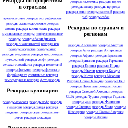
Рекорды по профессиям
рекорды насекомых
рекорды пауков
и отраслям
рекорды пещер
рекорды природы
рекорды птиц
рекорды растений
рекорды
рыб
рекорды собак
архитектурные рекорды
географические
рекорды
железнодорожные рекорды
Рекорды по странам и
зимние рекорды
космические рекорды
регионам
музыкальные рекорды
профессиональные
рекорды
рекорды банки финансы
рекорды знаменитостей
рекорды игр
рекорды Австралии
рекорды Австрии
рекорды искусства
рекорды кино
рекорды Азии
рекорды Антарктиды
рекорды медицины
рекорды мод
рекорды
рекорды Африки
рекорды Бразилии
путешествий
рекорды селфи
рекорды
рекорды Британии
рекорды Германии
сельского хозяйства
рекорды технологий
рекорды Европы
рекорды Индии
рекорды фильмов
рекорды фитнеса и
рекорды Италии
рекорды Канады
бодибилдинга
спортивные рекорды
рекорды Китая
рекорды Мексики
температурные рекорды
фото рекорды
Рекорды Новой Зеландии
рекорды ОАЭ
рекорды Пакистана
рекорды России
Рекорды кулинарии
рекорды Северной Америки
рекорды
США
рекорды Турции
рекорды Украины
рекорды улиц
рекорды Филиппин
рекорды алкоголя
рекорды кофе
рекорды
рекорды Франции
рекорды Чили
рекорды
кулинарии
рекорды пиццы
рекорды
Швейцарии
рекорды Южной Америки
поедания
рекорды сыра
рекорды хот-
рекорды Японии
догов
рекорды шоколада