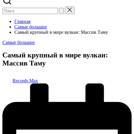
Главная
Самые большие
Самый крупный в мире вулкан: Массив Таму
Опубликовано
Самые большие
в
Самый крупный в мире вулкан:
Массив Таму
Запись
Records Max
от