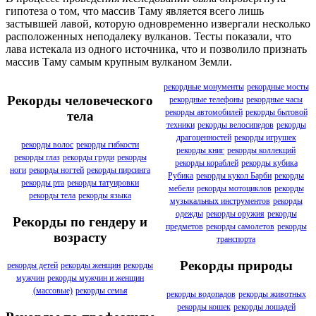
гипотеза о том, что массив Таму является всего лишь
застывшей лавой, которую одновременно извергали несколько
расположенных неподалеку вулканов. Тесты показали, что
лава истекала из одного источника, что и позволило признать
массив Таму самым крупным вулканом Земли.
рекордные монументы
рекордные мосты
Рекорды человеческого
рекордные телефоны
рекордные часы
рекорды автомобилей
рекорды бытовой
тела
техники
рекорды велосипедов
рекорды
драгоценностей
рекорды игрушек
рекорды волос
рекорды гибкости
рекорды книг
рекорды коллекций
рекорды глаз
рекорды груди
рекорды
рекорды кораблей
рекорды кубика
ноги
рекорды ногтей
рекорды пирсинга
Рубика
рекорды кукол Барби
рекорды
рекорды рта
рекорды татуировки
мебели
рекорды мотоциклов
рекорды
рекорды тела
рекорды языка
музыкальных инструментов
рекорды
одежды
рекорды оружия
рекорды
Рекорды по гендеру и
предметов
рекорды самолетов
рекорды
возрасту
транспорта
Рекорды природы
рекорды детей
рекорды женщин
рекорды
мужчин
рекорды мужчин и женщин
(массовые)
рекорды семья
рекорды водопадов
рекорды животных
рекорды кошек
рекорды лошадей