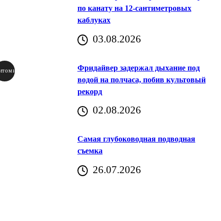
по канату на 12-сантиметровых
каблуках
03.08.2026
Фридайвер задержал дыхание под
итомир
водой на полчаса, побив культовый
рекорд
аричич
02.08.2026
Хорватия)
Самая глубоководная подводная
съемка
26.07.2026