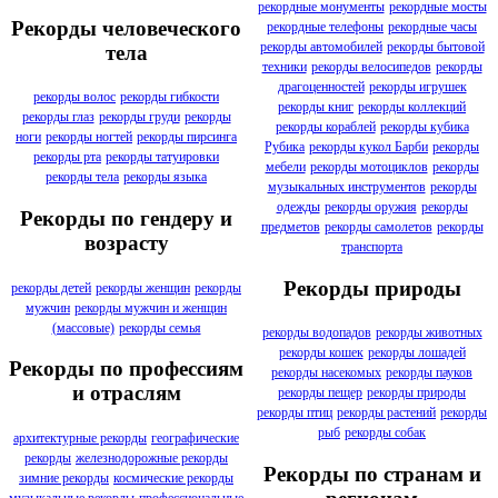
рекордные монументы
рекордные мосты
Рекорды человеческого
рекордные телефоны
рекордные часы
рекорды автомобилей
рекорды бытовой
тела
техники
рекорды велосипедов
рекорды
драгоценностей
рекорды игрушек
рекорды волос
рекорды гибкости
рекорды книг
рекорды коллекций
рекорды глаз
рекорды груди
рекорды
рекорды кораблей
рекорды кубика
ноги
рекорды ногтей
рекорды пирсинга
Рубика
рекорды кукол Барби
рекорды
рекорды рта
рекорды татуировки
мебели
рекорды мотоциклов
рекорды
рекорды тела
рекорды языка
музыкальных инструментов
рекорды
одежды
рекорды оружия
рекорды
Рекорды по гендеру и
предметов
рекорды самолетов
рекорды
возрасту
транспорта
Рекорды природы
рекорды детей
рекорды женщин
рекорды
мужчин
рекорды мужчин и женщин
(массовые)
рекорды семья
рекорды водопадов
рекорды животных
рекорды кошек
рекорды лошадей
Рекорды по профессиям
рекорды насекомых
рекорды пауков
и отраслям
рекорды пещер
рекорды природы
рекорды птиц
рекорды растений
рекорды
рыб
рекорды собак
архитектурные рекорды
географические
рекорды
железнодорожные рекорды
Рекорды по странам и
зимние рекорды
космические рекорды