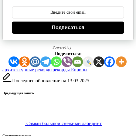
Подписаться
Powered by
Поделиться:
Метки:
архитектурные рекорды
рекорды Европы
Последнее обновление на 13.03.2025
Навигация
Предыдущая запись
записи
Самый большой снежный лабиринт
Следующая запись