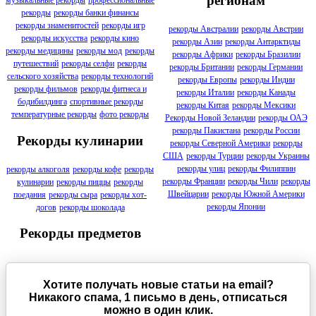
регионам
музыкальные рекорды
профессиональные
рекорды
рекорды банки финансы
рекорды знаменитостей
рекорды игр
рекорды Австралии
рекорды Австрии
рекорды искусства
рекорды кино
рекорды Азии
рекорды Антарктиды
рекорды медицины
рекорды мод
рекорды
рекорды Африки
рекорды Бразилии
путешествий
рекорды селфи
рекорды
рекорды Британии
рекорды Германии
сельского хозяйства
рекорды технологий
рекорды Европы
рекорды Индии
рекорды фильмов
рекорды фитнеса и
рекорды Италии
рекорды Канады
бодибилдинга
спортивные рекорды
рекорды Китая
рекорды Мексики
температурные рекорды
фото рекорды
Рекорды Новой Зеландии
рекорды ОАЭ
рекорды Пакистана
рекорды России
Рекорды кулинарии
рекорды Северной Америки
рекорды
США
рекорды Турции
рекорды Украины
рекорды улиц
рекорды Филиппин
рекорды алкоголя
рекорды кофе
рекорды
рекорды Франции
рекорды Чили
рекорды
кулинарии
рекорды пиццы
рекорды
Швейцарии
рекорды Южной Америки
поедания
рекорды сыра
рекорды хот-
рекорды Японии
догов
рекорды шоколада
Рекорды предметов
Хотите получать новые статьи на email?
Никакого спама, 1 письмо в день, отписаться
можно в один клик.