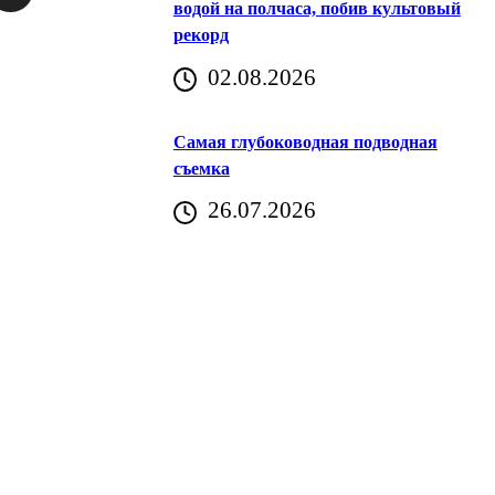
водой на полчаса, побив культовый
рекорд
аричич
02.08.2026
Хорватия)
Самая глубоководная подводная
съемка
26.07.2026