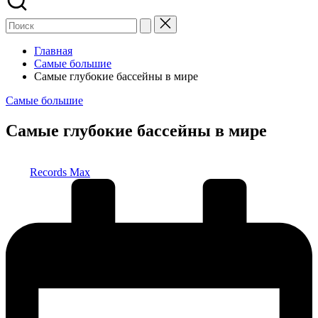
Главная
Самые большие
Самые глубокие бассейны в мире
Опубликовано
Самые большие
в
Самые глубокие бассейны в мире
Запись
Records Max
от