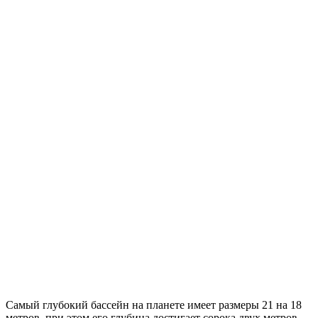
Самый глубокий бассейн на планете имеет размеры 21 на 18
метров, при этом его глубина достигает сорока двух метров,