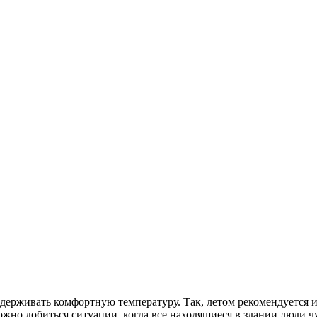
ддерживать комфортную температуру. Так, летом рекомендуется 
жно добиться ситуации, когда все находящиеся в здании люди чу