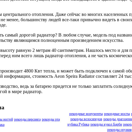
м центрального отопления. Даже сейчас во многих населенных п
е менее, большинству людей все-таки привычно видеть в своих 
оде.
ть самый дорогой радиатор? В любом случае, модель под название
тельству являющимся полноценным произведением искусства.
высоту равную 2 метрам 40 сантиметрам. Нашлось место и для п
еред ним всего лишь радиатор отопления, а не часть космическ
 производит 4800 Квт тепла, и может быть подключен к самой об
й информации, стоимость Aeon Speira Radiator составляет 24 ты
зводство, ведь за батарею придется не только заплатить солидн
гой в мире радиатор.
ла
рекордные монументы
рекордные мосты
рекорды велосипедов
рекорды драгоценн
ы ногтей
рекорды пирсинга
рекорды рта
кубика Рубика
рекорды кукол Барби
рекор
ыка
рекорды оружия