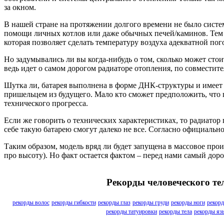
за окном.
В нашей стране на протяжении долгого времени не было систе
помощи личных котлов или даже обычных печей/каминов. Тем н
которая позволяет сделать температуру воздуха адекватной пог
Но задумывались ли вы когда-нибудь о том, сколько может стои
ведь идет о самом дорогом радиаторе отопления, по совмести
Шутка ли, батарея выполнена в форме ДНК-структуры и имеет 
пришельцем из будущего. Мало кто сможет предположить, что п
технического прогресса.
Если же говорить о технических характеристиках, то радиатор
себе такую батарею смогут далеко не все. Согласно официально
Таким образом, модель вряд ли будет запущена в массовое прои
про высоту). Но факт остается фактом – перед нами самый доро
Рекорды человеческого те
рекорды волос
рекорды гибкости
рекорды глаз
рекорды груди
рекорды ноги
рекорд
рекорды татуировки
рекорды тела
рекорды яз