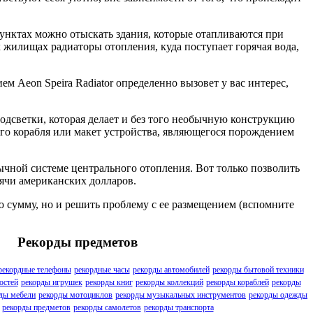
унктах можно отыскать здания, которые отапливаются при
жилищах радиаторы отопления, куда поступает горячая вода,
м Aeon Speira Radiator определенно вызовет у вас интерес,
одсветки, которая делает и без того необычную конструкцию
ого корабля или макет устройства, являющегося порождением
ычной системе центрального отопления. Вот только позволить
сячи американских долларов.
ую сумму, но и решить проблему с ее размещением (вспомните
Рекорды предметов
рекордные телефоны
рекордные часы
рекорды автомобилей
рекорды бытовой техники
остей
рекорды игрушек
рекорды книг
рекорды коллекций
рекорды кораблей
рекорды
ды мебели
рекорды мотоциклов
рекорды музыкальных инструментов
рекорды одежды
рекорды предметов
рекорды самолетов
рекорды транспорта