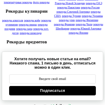
температурные рекорды
фото рекорды
Рекорды Новой Зеландии
рекорды ОАЭ
рекорды Пакистана
рекорды России
Рекорды кулинарии
рекорды Северной Америки
рекорды
США
рекорды Турции
рекорды Украины
рекорды улиц
рекорды Филиппин
рекорды алкоголя
рекорды кофе
рекорды
рекорды Франции
рекорды Чили
рекорды
кулинарии
рекорды пиццы
рекорды
Швейцарии
рекорды Южной Америки
поедания
рекорды сыра
рекорды хот-
рекорды Японии
догов
рекорды шоколада
Рекорды предметов
Хотите получать новые статьи на email?
Никакого спама, 1 письмо в день, отписаться
можно в один клик.
Подписаться