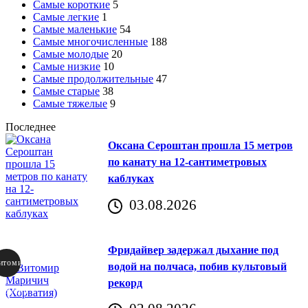
Самые короткие
5
Самые легкие
1
Самые маленькие
54
Самые многочисленные
188
Самые молодые
20
Самые низкие
10
Самые продолжительные
47
Самые старые
38
Самые тяжелые
9
Последнее
Оксана Сероштан прошла 15 метров
по канату на 12-сантиметровых
каблуках
03.08.2026
Фридайвер задержал дыхание под
итомир
водой на полчаса, побив культовый
рекорд
аричич