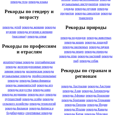
рекорды тела
рекорды языка
музыкальных инструментов
рекорды
одежды
рекорды оружия
рекорды
Рекорды по гендеру и
предметов
рекорды самолетов
рекорды
возрасту
транспорта
Рекорды природы
рекорды детей
рекорды женщин
рекорды
мужчин
рекорды мужчин и женщин
(массовые)
рекорды семья
рекорды водопадов
рекорды животных
рекорды кошек
рекорды лошадей
Рекорды по профессиям
рекорды насекомых
рекорды пауков
и отраслям
рекорды пещер
рекорды природы
рекорды птиц
рекорды растений
рекорды
рыб
рекорды собак
архитектурные рекорды
географические
рекорды
железнодорожные рекорды
Рекорды по странам и
зимние рекорды
космические рекорды
регионам
музыкальные рекорды
профессиональные
рекорды
рекорды банки финансы
рекорды знаменитостей
рекорды игр
рекорды Австралии
рекорды Австрии
рекорды искусства
рекорды кино
рекорды Азии
рекорды Антарктиды
рекорды медицины
рекорды мод
рекорды
рекорды Африки
рекорды Бразилии
путешествий
рекорды селфи
рекорды
рекорды Британии
рекорды Германии
сельского хозяйства
рекорды технологий
рекорды Европы
рекорды Индии
рекорды фильмов
рекорды фитнеса и
рекорды Италии
рекорды Канады
бодибилдинга
спортивные рекорды
рекорды Китая
рекорды Мексики