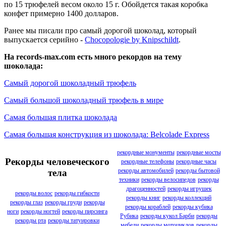
по 15 трюфелей весом около 15 г. Обойдется такая коробка
конфет примерно 1400 долларов.
Ранее мы писали про самый дорогой шоколад, который
выпускается серийно -
Chocopologie by Knipschildt
.
На records-max.com есть много рекордов на тему
шоколада:
Самый дорогой шоколадный трюфель
Самый большой шоколадный трюфель в мире
Самая большая плитка шоколада
Самая большая конструкция из шоколада: Belcolade Express
рекордные монументы
рекордные мосты
Рекорды человеческого
рекордные телефоны
рекордные часы
рекорды автомобилей
рекорды бытовой
тела
техники
рекорды велосипедов
рекорды
драгоценностей
рекорды игрушек
рекорды волос
рекорды гибкости
рекорды книг
рекорды коллекций
рекорды глаз
рекорды груди
рекорды
рекорды кораблей
рекорды кубика
ноги
рекорды ногтей
рекорды пирсинга
Рубика
рекорды кукол Барби
рекорды
рекорды рта
рекорды татуировки
мебели
рекорды мотоциклов
рекорды