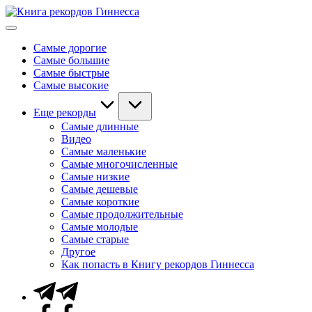
Перейти
Книга
к
Мировые
рекордов
содержимому
рекорды
Гиннесса
Самые дорогие
Гиннесса
Самые большие
Самые быстрые
Самые высокие
Еще рекорды
Самые длинные
Видео
Самые маленькие
Самые многочисленные
Самые низкие
Самые дешевые
Самые короткие
Самые продолжительные
Самые молодые
Самые старые
Другое
Как попасть в Книгу рекордов Гиннесса
Telegram
Facebook