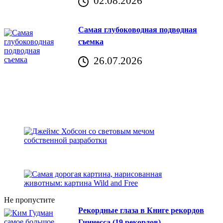
02.08.2026
Хорватия)
Самая глубоководная подводная
съемка
26.07.2026
Не пропустите
Рекордные глаза в Книге рекордов
Гиннесса (19 рекордов)