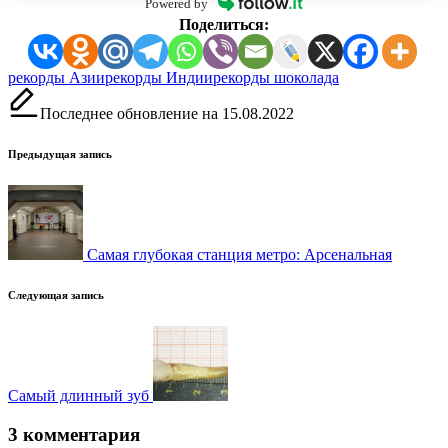
Powered by
Поделиться:
Метки:
рекорды Азии
рекорды Индии
рекорды шоколада
Последнее обновление на 15.08.2022
Навигация
Предыдущая запись
записи
Самая глубокая станция метро: Арсенальная
Следующая запись
Самый длинный зуб
3 комментария