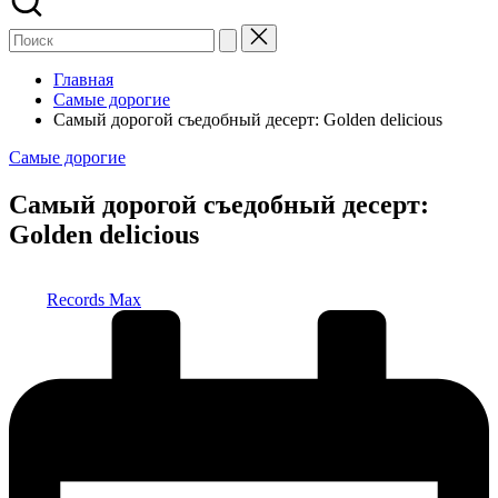
Главная
Самые дорогие
Самый дорогой съедобный десерт: Golden delicious
Опубликовано
Самые дорогие
в
Самый дорогой съедобный десерт:
Golden delicious
Запись
Records Max
от