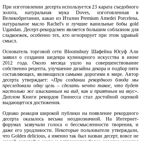
При изготовлении десерта используется 23 карата съедобного
золота, натуральная мука Doves, изготовленная в
Великобритании, какао из Италии Premium Amedei Porcelena,
натуральное масло Rachel's и лучшие ванильные бобы gold
Ugandan. Десерт-рекордсмен является большим соблазном для
сладкоежек, особенно тех, кто игнорирует при этом здравый
смысл.
Основатель торговой сети Bloomsbury Шафейна Юсуф Али
заявил о создании шедевра кулинарного искусства в июне
2012 года. Около месяца ушло на совершенствование
собственно рецепта, улучшение дизайна декора и подбор пяти
составляющих, являющихся самыми дорогими в мире. Автор
десерта утверждает: «
При создании рекордного блюда мы
преследовали одну цель – сделать нечто такое, что будет
настолько же изысканным на вид, как и приятным на вкус
».
Диплом Книги рекордов Гиннесса стал достойной оценкой
выдающегося достижения.
Однако реакция широкой публики на появление рекордного
десерта оказалось весьма неоднозначной. На Интернет-
форумах зазвучали голоса о бессмысленности творения, и
даже его уродливости. Некоторые пользователи утверждали,
что Golden delicious, а именно так был назван десерт, вовсе не