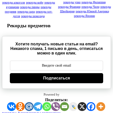
рекорды улиц
рекорды Филиппин
рекорды алкоголя
рекорды кофе
рекорды
рекорды Франции
рекорды Чили
рекорды
кулинарии
рекорды пиццы
рекорды
Швейцарии
рекорды Южной Америки
поедания
рекорды сыра
рекорды хот-
рекорды Японии
догов
рекорды шоколада
Рекорды предметов
Хотите получать новые статьи на email?
Никакого спама, 1 письмо в день, отписаться
можно в один клик.
Подписаться
Powered by
Поделиться:
Метки: