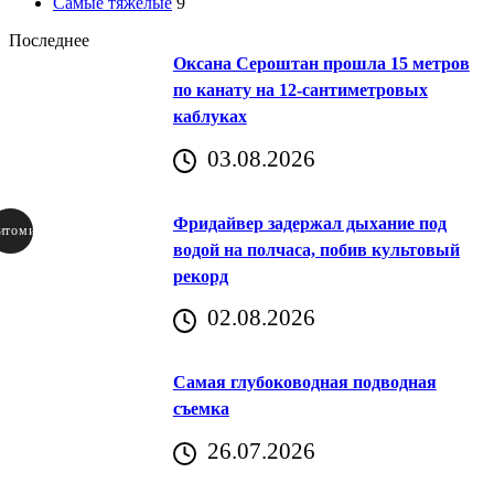
Самые тяжелые
9
Последнее
Оксана Сероштан прошла 15 метров
по канату на 12-сантиметровых
каблуках
03.08.2026
Фридайвер задержал дыхание под
итомир
водой на полчаса, побив культовый
рекорд
аричич
02.08.2026
Хорватия)
Самая глубоководная подводная
съемка
26.07.2026