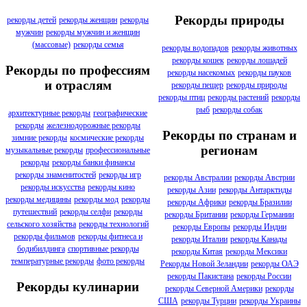
Рекорды природы
рекорды детей
рекорды женщин
рекорды
мужчин
рекорды мужчин и женщин
(массовые)
рекорды семья
рекорды водопадов
рекорды животных
рекорды кошек
рекорды лошадей
Рекорды по профессиям
рекорды насекомых
рекорды пауков
и отраслям
рекорды пещер
рекорды природы
рекорды птиц
рекорды растений
рекорды
рыб
рекорды собак
архитектурные рекорды
географические
рекорды
железнодорожные рекорды
Рекорды по странам и
зимние рекорды
космические рекорды
регионам
музыкальные рекорды
профессиональные
рекорды
рекорды банки финансы
рекорды знаменитостей
рекорды игр
рекорды Австралии
рекорды Австрии
рекорды искусства
рекорды кино
рекорды Азии
рекорды Антарктиды
рекорды медицины
рекорды мод
рекорды
рекорды Африки
рекорды Бразилии
путешествий
рекорды селфи
рекорды
рекорды Британии
рекорды Германии
сельского хозяйства
рекорды технологий
рекорды Европы
рекорды Индии
рекорды фильмов
рекорды фитнеса и
рекорды Италии
рекорды Канады
бодибилдинга
спортивные рекорды
рекорды Китая
рекорды Мексики
температурные рекорды
фото рекорды
Рекорды Новой Зеландии
рекорды ОАЭ
рекорды Пакистана
рекорды России
Рекорды кулинарии
рекорды Северной Америки
рекорды
США
рекорды Турции
рекорды Украины