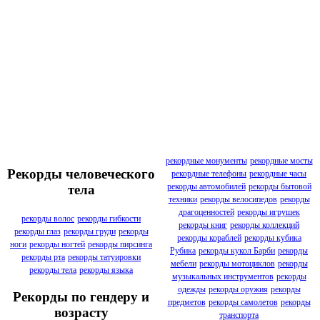
рекордные монументы
рекордные мосты
Рекорды человеческого
рекордные телефоны
рекордные часы
рекорды автомобилей
рекорды бытовой
тела
техники
рекорды велосипедов
рекорды
драгоценностей
рекорды игрушек
рекорды волос
рекорды гибкости
рекорды книг
рекорды коллекций
рекорды глаз
рекорды груди
рекорды
рекорды кораблей
рекорды кубика
ноги
рекорды ногтей
рекорды пирсинга
Рубика
рекорды кукол Барби
рекорды
рекорды рта
рекорды татуировки
мебели
рекорды мотоциклов
рекорды
рекорды тела
рекорды языка
музыкальных инструментов
рекорды
одежды
рекорды оружия
рекорды
Рекорды по гендеру и
предметов
рекорды самолетов
рекорды
возрасту
транспорта