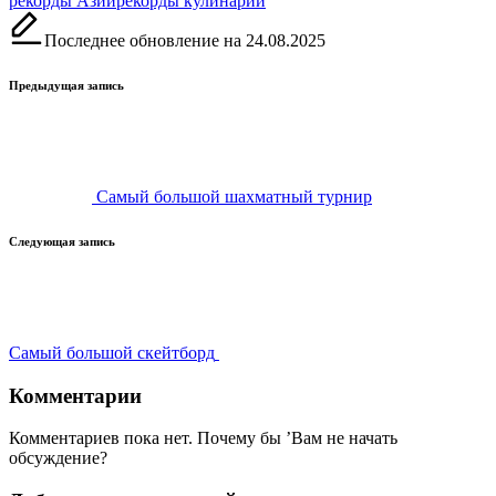
рекорды Азии
рекорды кулинарии
Последнее обновление на 24.08.2025
Навигация
Предыдущая запись
записи
Самый большой шахматный турнир
Следующая запись
Самый большой скейтборд
Комментарии
Комментариев пока нет. Почему бы ’Вам не начать
обсуждение?