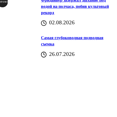
Фридайвер задержал дыхание под
итомир
водой на полчаса, побив культовый
рекорд
аричич
02.08.2026
Хорватия)
Самая глубоководная подводная
съемка
26.07.2026