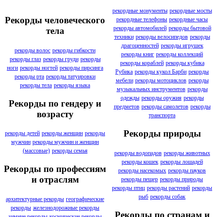
рекордные монументы
рекордные мосты
Рекорды человеческого
рекордные телефоны
рекордные часы
рекорды автомобилей
рекорды бытовой
тела
техники
рекорды велосипедов
рекорды
драгоценностей
рекорды игрушек
рекорды волос
рекорды гибкости
рекорды книг
рекорды коллекций
рекорды глаз
рекорды груди
рекорды
рекорды кораблей
рекорды кубика
ноги
рекорды ногтей
рекорды пирсинга
Рубика
рекорды кукол Барби
рекорды
рекорды рта
рекорды татуировки
мебели
рекорды мотоциклов
рекорды
рекорды тела
рекорды языка
музыкальных инструментов
рекорды
одежды
рекорды оружия
рекорды
Рекорды по гендеру и
предметов
рекорды самолетов
рекорды
возрасту
транспорта
Рекорды природы
рекорды детей
рекорды женщин
рекорды
мужчин
рекорды мужчин и женщин
(массовые)
рекорды семья
рекорды водопадов
рекорды животных
рекорды кошек
рекорды лошадей
Рекорды по профессиям
рекорды насекомых
рекорды пауков
и отраслям
рекорды пещер
рекорды природы
рекорды птиц
рекорды растений
рекорды
рыб
рекорды собак
архитектурные рекорды
географические
рекорды
железнодорожные рекорды
Рекорды по странам и
зимние рекорды
космические рекорды