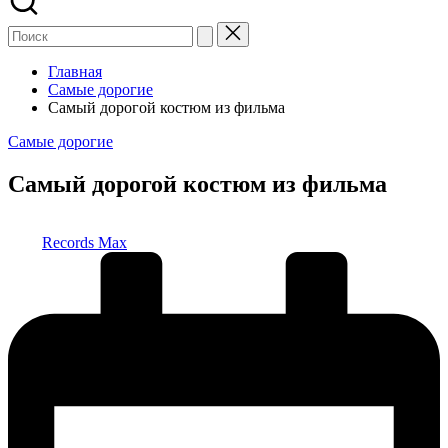
Главная
Самые дорогие
Самый дорогой костюм из фильма
Опубликовано
Самые дорогие
в
Самый дорогой костюм из фильма
Запись
Records Max
от