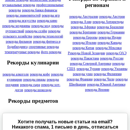
регионам
музыкальные рекорды
профессиональные
рекорды
рекорды банки финансы
рекорды знаменитостей
рекорды игр
рекорды Австралии
рекорды Австрии
рекорды искусства
рекорды кино
рекорды Азии
рекорды Антарктиды
рекорды медицины
рекорды мод
рекорды
рекорды Африки
рекорды Бразилии
путешествий
рекорды селфи
рекорды
рекорды Британии
рекорды Германии
сельского хозяйства
рекорды технологий
рекорды Европы
рекорды Индии
рекорды фильмов
рекорды фитнеса и
рекорды Италии
рекорды Канады
бодибилдинга
спортивные рекорды
рекорды Китая
рекорды Мексики
температурные рекорды
фото рекорды
Рекорды Новой Зеландии
рекорды ОАЭ
рекорды Пакистана
рекорды России
Рекорды кулинарии
рекорды Северной Америки
рекорды
США
рекорды Турции
рекорды Украины
рекорды улиц
рекорды Филиппин
рекорды алкоголя
рекорды кофе
рекорды
рекорды Франции
рекорды Чили
рекорды
кулинарии
рекорды пиццы
рекорды
Швейцарии
рекорды Южной Америки
поедания
рекорды сыра
рекорды хот-
рекорды Японии
догов
рекорды шоколада
Рекорды предметов
Хотите получать новые статьи на email?
Никакого спама, 1 письмо в день, отписаться