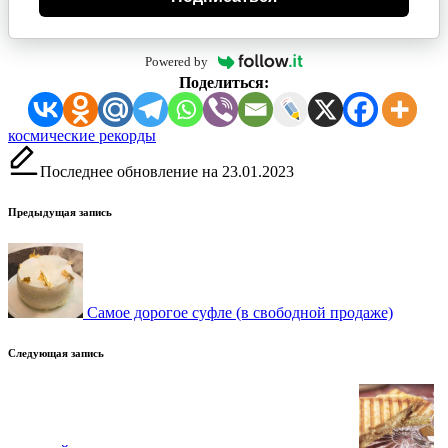
Powered by
Поделиться:
Метки:
космические рекорды
Последнее обновление на 23.01.2023
Навигация
Предыдущая запись
записи
Самое дорогое суфле (в свободной продаже)
Следующая запись