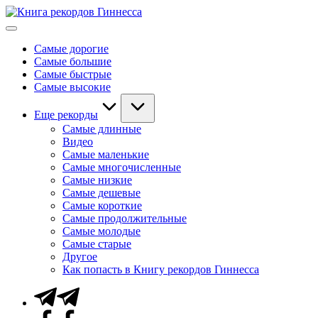
Перейти
Книга
к
Мировые
рекордов
содержимому
рекорды
Гиннесса
Самые дорогие
Гиннесса
Самые большие
Самые быстрые
Самые высокие
Еще рекорды
Самые длинные
Видео
Самые маленькие
Самые многочисленные
Самые низкие
Самые дешевые
Самые короткие
Самые продолжительные
Самые молодые
Самые старые
Другое
Как попасть в Книгу рекордов Гиннесса
Telegram
Facebook