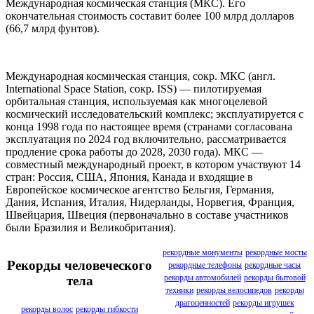
Международная космическая станция (МКС). Его
окончательная стоимость составит более 100 млрд долларов
(66,7 млрд фунтов).
Международная космическая станция, сокр. МКС (англ.
International Space Station, сокр. ISS) — пилотируемая
орбитальная станция, используемая как многоцелевой
космический исследовательский комплекс; эксплуатируется с
конца 1998 года по настоящее время (странами согласована
эксплуатация по 2024 год включительно, рассматривается
продление срока работы до 2028, 2030 года). МКС —
совместный международный проект, в котором участвуют 14
стран: Россия, США, Япония, Канада и входящие в
Европейское космическое агентство Бельгия, Германия,
Дания, Испания, Италия, Нидерланды, Норвегия, Франция,
Швейцария, Швеция (первоначально в составе участников
были Бразилия и Великобритания).
рекордные монументы
рекордные мосты
Рекорды человеческого
рекордные телефоны
рекордные часы
рекорды автомобилей
рекорды бытовой
тела
техники
рекорды велосипедов
рекорды
драгоценностей
рекорды игрушек
рекорды волос
рекорды гибкости