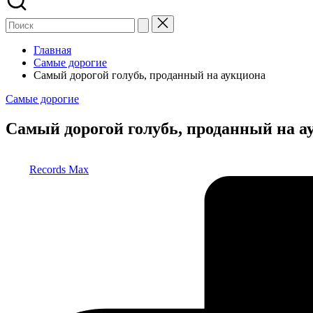
Главная
Самые дорогие
Самый дорогой голубь, проданный на аукциона
Опубликовано
Самые дорогие
в
Самый дорогой голубь, проданный на а
Запись
Records Max
от