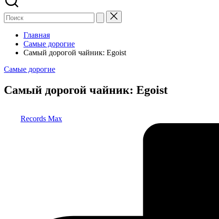
Главная
Самые дорогие
Самый дорогой чайник: Egoist
Опубликовано
Самые дорогие
в
Самый дорогой чайник: Egoist
Запись
Records Max
от