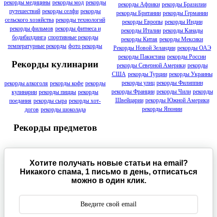
рекорды медицины
рекорды мод
рекорды
рекорды Африки
рекорды Бразилии
путешествий
рекорды селфи
рекорды
рекорды Британии
рекорды Германии
сельского хозяйства
рекорды технологий
рекорды Европы
рекорды Индии
рекорды фильмов
рекорды фитнеса и
рекорды Италии
рекорды Канады
бодибилдинга
спортивные рекорды
рекорды Китая
рекорды Мексики
температурные рекорды
фото рекорды
Рекорды Новой Зеландии
рекорды ОАЭ
рекорды Пакистана
рекорды России
Рекорды кулинарии
рекорды Северной Америки
рекорды
США
рекорды Турции
рекорды Украины
рекорды улиц
рекорды Филиппин
рекорды алкоголя
рекорды кофе
рекорды
рекорды Франции
рекорды Чили
рекорды
кулинарии
рекорды пиццы
рекорды
Швейцарии
рекорды Южной Америки
поедания
рекорды сыра
рекорды хот-
рекорды Японии
догов
рекорды шоколада
Рекорды предметов
Хотите получать новые статьи на email?
Никакого спама, 1 письмо в день, отписаться
можно в один клик.