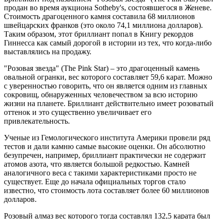
продан во время аукциона Sotheby's, состоявшегося в Женеве.
Стоимость драгоценного камня составила 68 миллионов
швейцарских франков (это около 74,1 миллиона долларов).
Таким образом, этот бриллиант попал в Книгу рекордов
Гиннесса как самый дорогой в истории из тех, что когда-либо
выставлялись на продажу.
"Розовая звезда" (The Pink Star) – это драгоценный камень
овальной огранки, вес которого составляет 59,6 карат. Можно
с уверенностью говорить, что он является одним из главных
сокровищ, обнаруженных человечеством за всю историю
жизни на планете. Бриллиант действительно имеет розоватый
оттенок и это существенно увеличивает его
привлекательность.
Ученые из Гемологического института Америки провели ряд
тестов и дали камню самые высокие оценки. Он абсолютно
безупречен, например, бриллиант практически не содержит
атомов азота, что является большой редкостью. Камней
аналогичного веса с такими характеристиками просто не
существует. Еще до начала официальных торгов стало
известно, что стоимость лота составляет более 60 миллионов
долларов.
Розовый алмаз вес которого тогда составлял 132,5 карата был