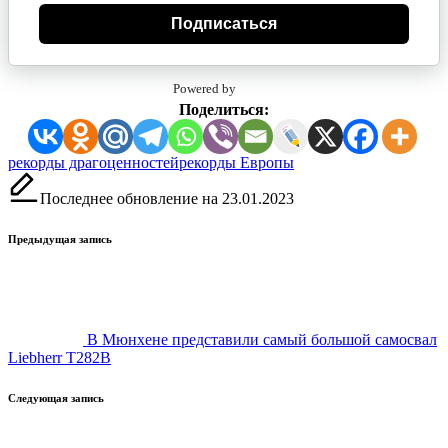
Подписаться
Powered by
Поделиться:
Метки:
рекорды драгоценностей
рекорды Европы
Последнее обновление на 23.01.2023
Навигация
Предыдущая запись
записи
В Мюнхене представили самый большой самосвал
Liebherr T282B
Следующая запись