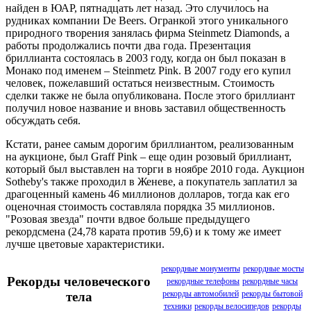
найден в ЮАР, пятнадцать лет назад. Это случилось на
рудниках компании De Beers. Огранкой этого уникального
природного творения занялась фирма Steinmetz Diamonds, а
работы продолжались почти два года. Презентация
бриллианта состоялась в 2003 году, когда он был показан в
Монако под именем – Steinmetz Pink. В 2007 году его купил
человек, пожелавший остаться неизвестным. Стоимость
сделки также не была опубликована. После этого бриллиант
получил новое название и вновь заставил общественность
обсуждать себя.
Кстати, ранее самым дорогим бриллиантом, реализованным
на аукционе, был Graff Pink – еще один розовый бриллиант,
который был выставлен на торги в ноябре 2010 года. Аукцион
Sotheby's также проходил в Женеве, а покупатель заплатил за
драгоценный камень 46 миллионов долларов, тогда как его
оценочная стоимость составляла порядка 35 миллионов.
"Розовая звезда" почти вдвое больше предыдущего
рекордсмена (24,78 карата против 59,6) и к тому же имеет
лучше цветовые характеристики.
рекордные монументы
рекордные мосты
Рекорды человеческого
рекордные телефоны
рекордные часы
рекорды автомобилей
рекорды бытовой
тела
техники
рекорды велосипедов
рекорды