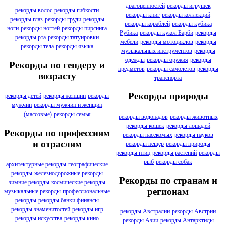
драгоценностей
рекорды игрушек
рекорды волос
рекорды гибкости
рекорды книг
рекорды коллекций
рекорды глаз
рекорды груди
рекорды
рекорды кораблей
рекорды кубика
ноги
рекорды ногтей
рекорды пирсинга
Рубика
рекорды кукол Барби
рекорды
рекорды рта
рекорды татуировки
мебели
рекорды мотоциклов
рекорды
рекорды тела
рекорды языка
музыкальных инструментов
рекорды
одежды
рекорды оружия
рекорды
Рекорды по гендеру и
предметов
рекорды самолетов
рекорды
возрасту
транспорта
Рекорды природы
рекорды детей
рекорды женщин
рекорды
мужчин
рекорды мужчин и женщин
(массовые)
рекорды семья
рекорды водопадов
рекорды животных
рекорды кошек
рекорды лошадей
Рекорды по профессиям
рекорды насекомых
рекорды пауков
и отраслям
рекорды пещер
рекорды природы
рекорды птиц
рекорды растений
рекорды
рыб
рекорды собак
архитектурные рекорды
географические
рекорды
железнодорожные рекорды
Рекорды по странам и
зимние рекорды
космические рекорды
регионам
музыкальные рекорды
профессиональные
рекорды
рекорды банки финансы
рекорды знаменитостей
рекорды игр
рекорды Австралии
рекорды Австрии
рекорды искусства
рекорды кино
рекорды Азии
рекорды Антарктиды