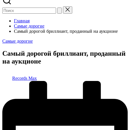
Главная
Самые дорогие
Самый дорогой бриллиант, проданный на аукционе
Опубликовано
Самые дорогие
в
Самый дорогой бриллиант, проданный
на аукционе
Запись
Records Max
от