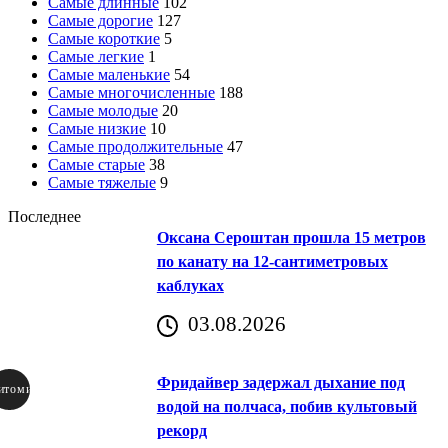
Самые длинные
102
Самые дорогие
127
Самые короткие
5
Самые легкие
1
Самые маленькие
54
Самые многочисленные
188
Самые молодые
20
Самые низкие
10
Самые продолжительные
47
Самые старые
38
Самые тяжелые
9
Последнее
Оксана Сероштан прошла 15 метров
по канату на 12-сантиметровых
каблуках
03.08.2026
Фридайвер задержал дыхание под
итомир
водой на полчаса, побив культовый
рекорд
аричич