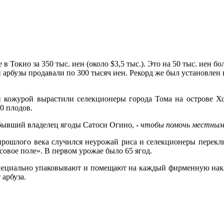
в Токио за 350 тыс. иен (около $3,5 тыс.). Это на 50 тыс. иен 
ти арбузы продавали по 300 тысяч иен. Рекорд же был установлен в
 кожурой вырастили селекционеры города Тома на острове Хо
0 плодов.
л бывший владелец ягоды Сатоси Огино, -
чтобы помочь местным
прошлого века случился неурожай риса и селекционеры переклю
совое поле». В первом урожае было 65 ягод.
специально упаковывают и помещают на каждый фирменную накле
арбуза.