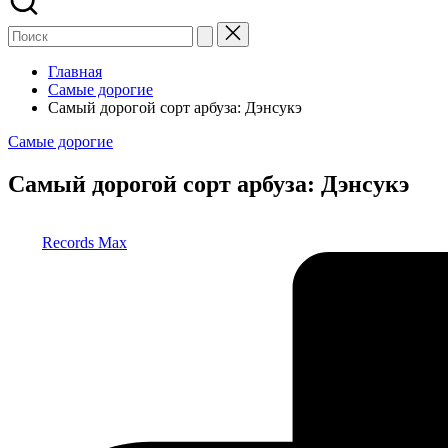
Главная
Самые дорогие
Самый дорогой сорт арбуза: Дэнсукэ
Опубликовано
Самые дорогие
в
Самый дорогой сорт арбуза: Дэнсукэ
Запись
Records Max
от