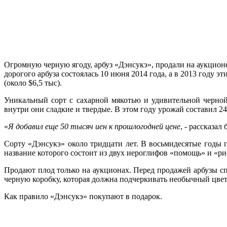
Огромную черную ягоду, арбуз «Дэнсукэ», продали на аукционе 
дорогого арбуза состоялась 10 июня 2014 года, а в 2013 году э
(около $6,5 тыс).
Уникальный сорт с сахарной мякотью и удивительной черной
внутри они сладкие и твердые. В этом году урожай составил 24
«
Я добавил еще 50 тысяч иен к прошлогодней цене
, - рассказа
Сорту «Дэнсукэ» около тридцати лет. В восьмидесятые годы 
название которого состоит из двух иероглифов «помощь» и «ри
Продают плод только на аукционах. Перед продажей арбузы 
черную коробку, которая должна подчеркивать необычный цвет 
Как правило «Дэнсукэ» покупают в подарок.