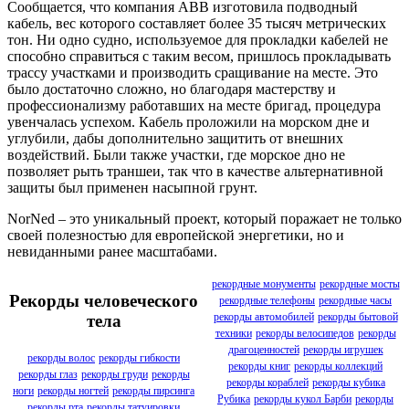
Сообщается, что компания ABB изготовила подводный
кабель, вес которого составляет более 35 тысяч метрических
тон. Ни одно судно, используемое для прокладки кабелей не
способно справиться с таким весом, пришлось прокладывать
трассу участками и производить сращивание на месте. Это
было достаточно сложно, но благодаря мастерству и
профессионализму работавших на месте бригад, процедура
увенчалась успехом. Кабель проложили на морском дне и
углубили, дабы дополнительно защитить от внешних
воздействий. Были также участки, где морское дно не
позволяет рыть траншеи, так что в качестве альтернативной
защиты был применен насыпной грунт.
NorNed – это уникальный проект, который поражает не только
своей полезностью для европейской энергетики, но и
невиданными ранее масштабами.
рекордные монументы
рекордные мосты
Рекорды человеческого
рекордные телефоны
рекордные часы
рекорды автомобилей
рекорды бытовой
тела
техники
рекорды велосипедов
рекорды
драгоценностей
рекорды игрушек
рекорды волос
рекорды гибкости
рекорды книг
рекорды коллекций
рекорды глаз
рекорды груди
рекорды
рекорды кораблей
рекорды кубика
ноги
рекорды ногтей
рекорды пирсинга
Рубика
рекорды кукол Барби
рекорды
рекорды рта
рекорды татуировки