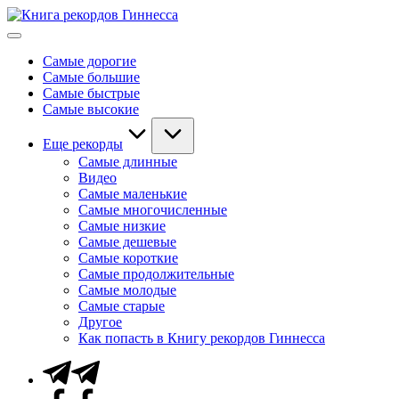
Перейти
Книга
к
Мировые
рекордов
содержимому
рекорды
Гиннесса
Самые дорогие
Гиннесса
Самые большие
Самые быстрые
Самые высокие
Еще рекорды
Самые длинные
Видео
Самые маленькие
Самые многочисленные
Самые низкие
Самые дешевые
Самые короткие
Самые продолжительные
Самые молодые
Самые старые
Другое
Как попасть в Книгу рекордов Гиннесса
Telegram
Facebook