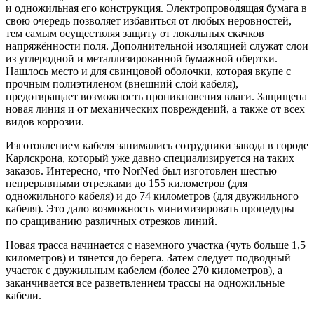
и одножильная его конструкция. Электропроводящая бумага в
свою очередь позволяет избавиться от любых неровностей,
тем самым осуществляя защиту от локальных скачков
напряжённости поля. Дополнительной изоляцией служат слои
из углеродной и металлизированной бумажной обертки.
Нашлось место и для свинцовой оболочки, которая вкупе с
прочным полиэтиленом (внешний слой кабеля),
предотвращает возможность проникновения влаги. Защищена
новая линия и от механических повреждений, а также от всех
видов коррозии.
Изготовлением кабеля занимались сотрудники завода в городе
Карлскрона, который уже давно специализируется на таких
заказов. Интересно, что NorNed был изготовлен шестью
непрерывными отрезками до 155 километров (для
одножильного кабеля) и до 74 километров (для двужильного
кабеля). Это дало возможность минимизировать процедуры
по сращиванию различных отрезков линий.
Новая трасса начинается с наземного участка (чуть больше 1,5
километров) и тянется до берега. Затем следует подводный
участок с двужильным кабелем (более 270 километров), а
заканчивается все разветвлением трассы на одножильные
кабели.