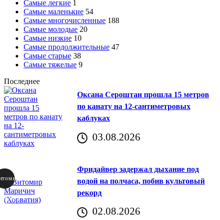
Самые легкие
1
Самые маленькие
54
Самые многочисленные
188
Самые молодые
20
Самые низкие
10
Самые продолжительные
47
Самые старые
38
Самые тяжелые
9
Последнее
Оксана Сероштан прошла 15 метров
по канату на 12-сантиметровых
каблуках
03.08.2026
Фридайвер задержал дыхание под
итомир
водой на полчаса, побив культовый
рекорд
аричич
02.08.2026
Хорватия)