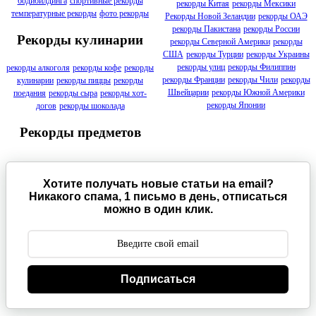
бодибилдинга
спортивные рекорды
рекорды Китая
рекорды Мексики
температурные рекорды
фото рекорды
Рекорды Новой Зеландии
рекорды ОАЭ
рекорды Пакистана
рекорды России
Рекорды кулинарии
рекорды Северной Америки
рекорды
США
рекорды Турции
рекорды Украины
рекорды улиц
рекорды Филиппин
рекорды алкоголя
рекорды кофе
рекорды
рекорды Франции
рекорды Чили
рекорды
кулинарии
рекорды пиццы
рекорды
Швейцарии
рекорды Южной Америки
поедания
рекорды сыра
рекорды хот-
рекорды Японии
догов
рекорды шоколада
Рекорды предметов
Хотите получать новые статьи на email?
Никакого спама, 1 письмо в день, отписаться
можно в один клик.
Подписаться