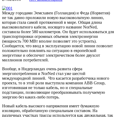
Между городами Эемсхавен (Голландия) и Феда (Норвегия)
не так давно проложили новую высоковольтную линию,
которая стала самой протяженной в мире. Общая длина
высоковольтного кабеля, носящего название NorNed,
составила более 580 километров. Он будет использоваться для
транспортировки огромных объемов электроэнергии
(мощность 700 МВт вполне позволяет это устроить).
Сообщается, что ввод в эксплуатацию новой линии позволит
положительно повлиять на ситуацию в европейской
энергетике и обеспечит электричеством более двухсот
миллионов потребителей.
Вообще, в Нидерландах очень развита сфера
энергопотребления и NorNed стал уже шестой
международной линией. Что касается разработчика нового
проекта, то в этой роли выступила компания ABB Group,
изготовившая не только кабель, но и специальные
подстанции, позволяющие преобразовывать получаемую
энергию без каких-либо потерь.
Новый кабель высокого напряжения имеет бумажную
изоляцию, обработанную специальным составом. На
различных участках трассы используется как двужильная, так