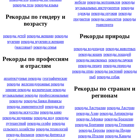
мебели
рекорды мотоциклов
рекорды
рекорды тела
рекорды языка
музыкальных инструментов
рекорды
одежды
рекорды оружия
рекорды
Рекорды по гендеру и
предметов
рекорды самолетов
рекорды
возрасту
транспорта
Рекорды природы
рекорды детей
рекорды женщин
рекорды
мужчин
рекорды мужчин и женщин
(массовые)
рекорды семья
рекорды водопадов
рекорды животных
рекорды кошек
рекорды лошадей
Рекорды по профессиям
рекорды насекомых
рекорды пауков
и отраслям
рекорды пещер
рекорды природы
рекорды птиц
рекорды растений
рекорды
рыб
рекорды собак
архитектурные рекорды
географические
рекорды
железнодорожные рекорды
Рекорды по странам и
зимние рекорды
космические рекорды
регионам
музыкальные рекорды
профессиональные
рекорды
рекорды банки финансы
рекорды знаменитостей
рекорды игр
рекорды Австралии
рекорды Австрии
рекорды искусства
рекорды кино
рекорды Азии
рекорды Антарктиды
рекорды медицины
рекорды мод
рекорды
рекорды Африки
рекорды Бразилии
путешествий
рекорды селфи
рекорды
рекорды Британии
рекорды Германии
сельского хозяйства
рекорды технологий
рекорды Европы
рекорды Индии
рекорды фильмов
рекорды фитнеса и
рекорды Италии
рекорды Канады