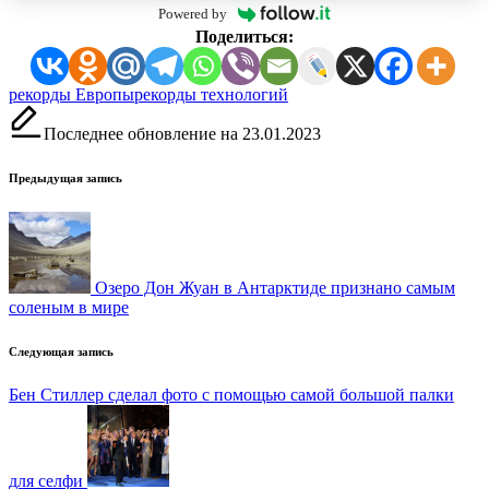
Powered by
Поделиться:
Метки:
рекорды Европы
рекорды технологий
Последнее обновление на 23.01.2023
Навигация
Предыдущая запись
записи
Озеро Дон Жуан в Антарктиде признано самым
соленым в мире
Следующая запись
Бен Стиллер сделал фото с помощью самой большой палки
для селфи