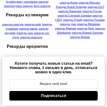
бодибилдинга
спортивные рекорды
рекорды Китая
рекорды Мексики
температурные рекорды
фото рекорды
Рекорды Новой Зеландии
рекорды ОАЭ
рекорды Пакистана
рекорды России
Рекорды кулинарии
рекорды Северной Америки
рекорды
США
рекорды Турции
рекорды Украины
рекорды улиц
рекорды Филиппин
рекорды алкоголя
рекорды кофе
рекорды
рекорды Франции
рекорды Чили
рекорды
кулинарии
рекорды пиццы
рекорды
Швейцарии
рекорды Южной Америки
поедания
рекорды сыра
рекорды хот-
рекорды Японии
догов
рекорды шоколада
Рекорды предметов
Хотите получать новые статьи на email?
Никакого спама, 1 письмо в день, отписаться
можно в один клик.
Подписаться