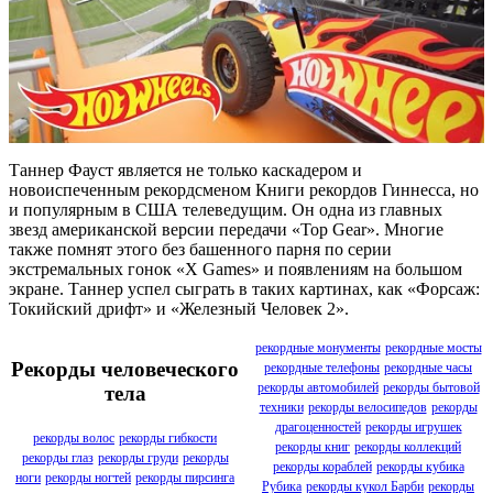
Таннер Фауст является не только каскадером и
новоиспеченным рекордсменом Книги рекордов Гиннесса, но
и популярным в США телеведущим. Он одна из главных
звезд американской версии передачи «Top Gear». Многие
также помнят этого без башенного парня по серии
экстремальных гонок «X Games» и появлениям на большом
экране. Таннер успел сыграть в таких картинах, как «Форсаж:
Токийский дрифт» и «Железный Человек 2».
рекордные монументы
рекордные мосты
Рекорды человеческого
рекордные телефоны
рекордные часы
рекорды автомобилей
рекорды бытовой
тела
техники
рекорды велосипедов
рекорды
драгоценностей
рекорды игрушек
рекорды волос
рекорды гибкости
рекорды книг
рекорды коллекций
рекорды глаз
рекорды груди
рекорды
рекорды кораблей
рекорды кубика
ноги
рекорды ногтей
рекорды пирсинга
Рубика
рекорды кукол Барби
рекорды