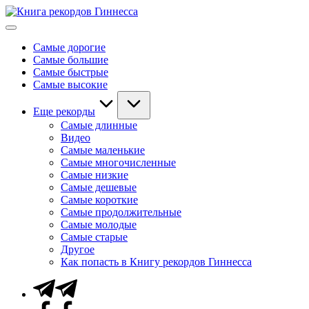
Перейти
Книга
к
Мировые
рекордов
содержимому
рекорды
Гиннесса
Самые дорогие
Гиннесса
Самые большие
Самые быстрые
Самые высокие
Еще рекорды
Самые длинные
Видео
Самые маленькие
Самые многочисленные
Самые низкие
Самые дешевые
Самые короткие
Самые продолжительные
Самые молодые
Самые старые
Другое
Как попасть в Книгу рекордов Гиннесса
Telegram
Facebook