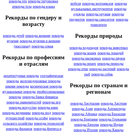
рекорды рта
рекорды татуировки
мебели
рекорды мотоциклов
рекорды
рекорды тела
рекорды языка
музыкальных инструментов
рекорды
одежды
рекорды оружия
рекорды
Рекорды по гендеру и
предметов
рекорды самолетов
рекорды
возрасту
транспорта
Рекорды природы
рекорды детей
рекорды женщин
рекорды
мужчин
рекорды мужчин и женщин
(массовые)
рекорды семья
рекорды водопадов
рекорды животных
рекорды кошек
рекорды лошадей
Рекорды по профессиям
рекорды насекомых
рекорды пауков
и отраслям
рекорды пещер
рекорды природы
рекорды птиц
рекорды растений
рекорды
рыб
рекорды собак
архитектурные рекорды
географические
рекорды
железнодорожные рекорды
Рекорды по странам и
зимние рекорды
космические рекорды
регионам
музыкальные рекорды
профессиональные
рекорды
рекорды банки финансы
рекорды знаменитостей
рекорды игр
рекорды Австралии
рекорды Австрии
рекорды искусства
рекорды кино
рекорды Азии
рекорды Антарктиды
рекорды медицины
рекорды мод
рекорды
рекорды Африки
рекорды Бразилии
путешествий
рекорды селфи
рекорды
рекорды Британии
рекорды Германии
сельского хозяйства
рекорды технологий
рекорды Европы
рекорды Индии
рекорды фильмов
рекорды фитнеса и
рекорды Италии
рекорды Канады