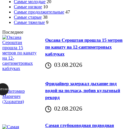
Самые молодые
20
Самые низкие
10
Самые продолжительные
47
Самые старые
38
Самые тяжелые
9
Последнее
Оксана Сероштан прошла 15 метров
по канату на 12-сантиметровых
каблуках
03.08.2026
Фридайвер задержал дыхание под
итомир
водой на полчаса, побив культовый
рекорд
аричич
02.08.2026
Хорватия)
Самая глубоководная подводная