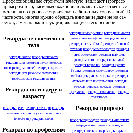
Профессиональные строители зачастую называют Прогресо
примером того, насколько важно использовать качественные
материалы в процессе строительства бетонных сооружений. В
частности, иногда нужно обращать внимание даже не на сам
бетон, а металлоконструкции, являющиеся его основой.
рекордные монументы
рекордные мосты
Рекорды человеческого
рекордные телефоны
рекордные часы
рекорды автомобилей
рекорды бытовой
тела
техники
рекорды велосипедов
рекорды
драгоценностей
рекорды игрушек
рекорды волос
рекорды гибкости
рекорды книг
рекорды коллекций
рекорды глаз
рекорды груди
рекорды
рекорды кораблей
рекорды кубика
ноги
рекорды ногтей
рекорды пирсинга
Рубика
рекорды кукол Барби
рекорды
рекорды рта
рекорды татуировки
мебели
рекорды мотоциклов
рекорды
рекорды тела
рекорды языка
музыкальных инструментов
рекорды
одежды
рекорды оружия
рекорды
Рекорды по гендеру и
предметов
рекорды самолетов
рекорды
возрасту
транспорта
Рекорды природы
рекорды детей
рекорды женщин
рекорды
мужчин
рекорды мужчин и женщин
(массовые)
рекорды семья
рекорды водопадов
рекорды животных
рекорды кошек
рекорды лошадей
Рекорды по профессиям
рекорды насекомых
рекорды пауков