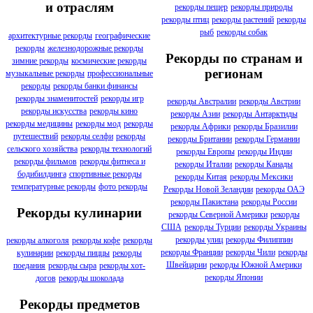
и отраслям
рекорды пещер
рекорды природы
рекорды птиц
рекорды растений
рекорды
рыб
рекорды собак
архитектурные рекорды
географические
рекорды
железнодорожные рекорды
Рекорды по странам и
зимние рекорды
космические рекорды
регионам
музыкальные рекорды
профессиональные
рекорды
рекорды банки финансы
рекорды знаменитостей
рекорды игр
рекорды Австралии
рекорды Австрии
рекорды искусства
рекорды кино
рекорды Азии
рекорды Антарктиды
рекорды медицины
рекорды мод
рекорды
рекорды Африки
рекорды Бразилии
путешествий
рекорды селфи
рекорды
рекорды Британии
рекорды Германии
сельского хозяйства
рекорды технологий
рекорды Европы
рекорды Индии
рекорды фильмов
рекорды фитнеса и
рекорды Италии
рекорды Канады
бодибилдинга
спортивные рекорды
рекорды Китая
рекорды Мексики
температурные рекорды
фото рекорды
Рекорды Новой Зеландии
рекорды ОАЭ
рекорды Пакистана
рекорды России
Рекорды кулинарии
рекорды Северной Америки
рекорды
США
рекорды Турции
рекорды Украины
рекорды улиц
рекорды Филиппин
рекорды алкоголя
рекорды кофе
рекорды
рекорды Франции
рекорды Чили
рекорды
кулинарии
рекорды пиццы
рекорды
Швейцарии
рекорды Южной Америки
поедания
рекорды сыра
рекорды хот-
рекорды Японии
догов
рекорды шоколада
Рекорды предметов