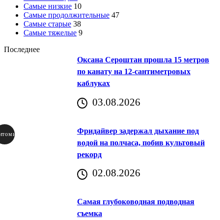
Самые низкие
10
Самые продолжительные
47
Самые старые
38
Самые тяжелые
9
Последнее
Оксана Сероштан прошла 15 метров
по канату на 12-сантиметровых
каблуках
03.08.2026
Фридайвер задержал дыхание под
итомир
водой на полчаса, побив культовый
рекорд
аричич
02.08.2026
Хорватия)
Самая глубоководная подводная
съемка