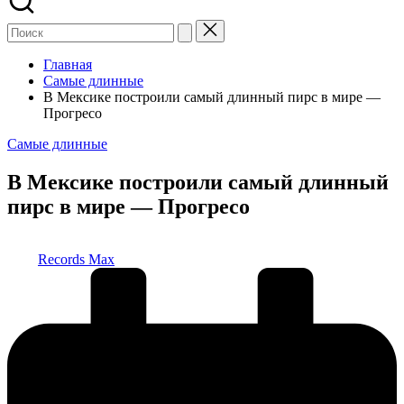
Главная
Самые длинные
В Мексике построили самый длинный пирс в мире —
Прогресо
Опубликовано
Самые длинные
в
В Мексике построили самый длинный
пирс в мире — Прогресо
Запись
Records Max
от