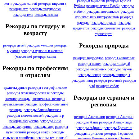
рекорды кораблей
рекорды кубика
ноги
рекорды ногтей
рекорды пирсинга
Рубика
рекорды кукол Барби
рекорды
рекорды рта
рекорды татуировки
мебели
рекорды мотоциклов
рекорды
рекорды тела
рекорды языка
музыкальных инструментов
рекорды
одежды
рекорды оружия
рекорды
Рекорды по гендеру и
предметов
рекорды самолетов
рекорды
возрасту
транспорта
Рекорды природы
рекорды детей
рекорды женщин
рекорды
мужчин
рекорды мужчин и женщин
(массовые)
рекорды семья
рекорды водопадов
рекорды животных
рекорды кошек
рекорды лошадей
Рекорды по профессиям
рекорды насекомых
рекорды пауков
и отраслям
рекорды пещер
рекорды природы
рекорды птиц
рекорды растений
рекорды
рыб
рекорды собак
архитектурные рекорды
географические
рекорды
железнодорожные рекорды
Рекорды по странам и
зимние рекорды
космические рекорды
регионам
музыкальные рекорды
профессиональные
рекорды
рекорды банки финансы
рекорды знаменитостей
рекорды игр
рекорды Австралии
рекорды Австрии
рекорды искусства
рекорды кино
рекорды Азии
рекорды Антарктиды
рекорды медицины
рекорды мод
рекорды
рекорды Африки
рекорды Бразилии
путешествий
рекорды селфи
рекорды
рекорды Британии
рекорды Германии
сельского хозяйства
рекорды технологий