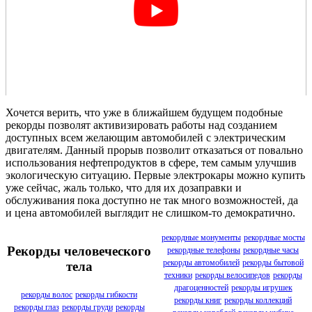
Хочется верить, что уже в ближайшем будущем подобные
рекорды позволят активизировать работы над созданием
доступных всем желающим автомобилей с электрическим
двигателям. Данный прорыв позволит отказаться от повально
использования нефтепродуктов в сфере, тем самым улучшив
экологическую ситуацию. Первые электрокары можно купить
уже сейчас, жаль только, что для их дозаправки и
обслуживания пока доступно не так много возможностей, да
и цена автомобилей выглядит не слишком-то демократично.
рекордные монументы
рекордные мосты
Рекорды человеческого
рекордные телефоны
рекордные часы
рекорды автомобилей
рекорды бытовой
тела
техники
рекорды велосипедов
рекорды
драгоценностей
рекорды игрушек
рекорды волос
рекорды гибкости
рекорды книг
рекорды коллекций
рекорды глаз
рекорды груди
рекорды