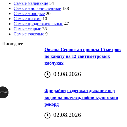
Самые маленькие
54
Самые многочисленные
188
Самые молодые
20
Самые низкие
10
Самые продолжительные
47
Самые старые
38
Самые тяжелые
9
Последнее
Оксана Сероштан прошла 15 метров
по канату на 12-сантиметровых
каблуках
03.08.2026
Фридайвер задержал дыхание под
итомир
водой на полчаса, побив культовый
рекорд
аричич
02.08.2026
Хорватия)