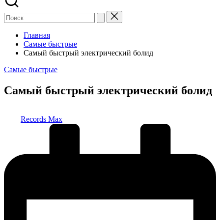
Главная
Самые быстрые
Самый быстрый электрический болид
Опубликовано
Самые быстрые
в
Самый быстрый электрический болид
Запись
Records Max
от