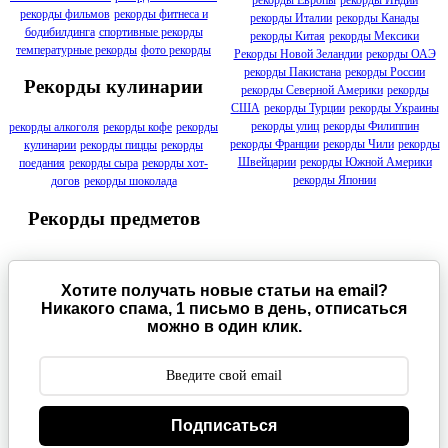
рекорды Европы
рекорды Индии
рекорды фильмов
рекорды фитнеса и
рекорды Италии
рекорды Канады
бодибилдинга
спортивные рекорды
рекорды Китая
рекорды Мексики
температурные рекорды
фото рекорды
Рекорды Новой Зеландии
рекорды ОАЭ
рекорды Пакистана
рекорды России
Рекорды кулинарии
рекорды Северной Америки
рекорды
США
рекорды Турции
рекорды Украины
рекорды улиц
рекорды Филиппин
рекорды алкоголя
рекорды кофе
рекорды
рекорды Франции
рекорды Чили
рекорды
кулинарии
рекорды пиццы
рекорды
Швейцарии
рекорды Южной Америки
поедания
рекорды сыра
рекорды хот-
рекорды Японии
догов
рекорды шоколада
Рекорды предметов
Хотите получать новые статьи на email?
Никакого спама, 1 письмо в день, отписаться
можно в один клик.
Подписаться