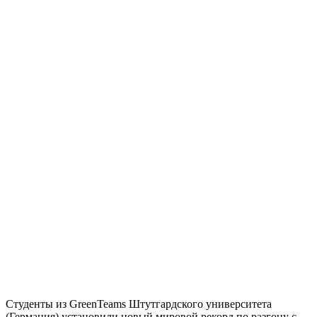
Студенты из GreenTeams Штутгардского университета
(Германия) установили новый мировой рекорд по разгону с