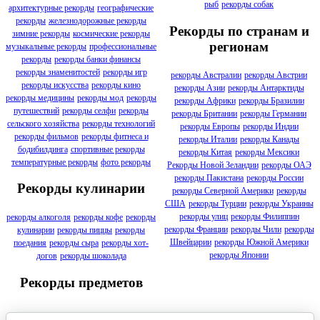
рыб
рекорды собак
архитектурные рекорды
географические
рекорды
железнодорожные рекорды
Рекорды по странам и
зимние рекорды
космические рекорды
регионам
музыкальные рекорды
профессиональные
рекорды
рекорды банки финансы
рекорды знаменитостей
рекорды игр
рекорды Австралии
рекорды Австрии
рекорды искусства
рекорды кино
рекорды Азии
рекорды Антарктиды
рекорды медицины
рекорды мод
рекорды
рекорды Африки
рекорды Бразилии
путешествий
рекорды селфи
рекорды
рекорды Британии
рекорды Германии
сельского хозяйства
рекорды технологий
рекорды Европы
рекорды Индии
рекорды фильмов
рекорды фитнеса и
рекорды Италии
рекорды Канады
бодибилдинга
спортивные рекорды
рекорды Китая
рекорды Мексики
температурные рекорды
фото рекорды
Рекорды Новой Зеландии
рекорды ОАЭ
рекорды Пакистана
рекорды России
Рекорды кулинарии
рекорды Северной Америки
рекорды
США
рекорды Турции
рекорды Украины
рекорды улиц
рекорды Филиппин
рекорды алкоголя
рекорды кофе
рекорды
рекорды Франции
рекорды Чили
рекорды
кулинарии
рекорды пиццы
рекорды
Швейцарии
рекорды Южной Америки
поедания
рекорды сыра
рекорды хот-
рекорды Японии
догов
рекорды шоколада
Рекорды предметов