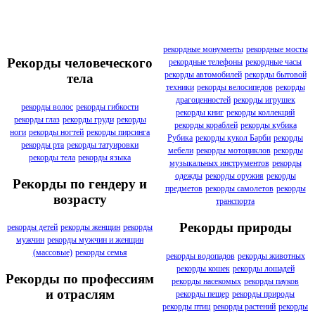
рекордные монументы
рекордные мосты
Рекорды человеческого
рекордные телефоны
рекордные часы
рекорды автомобилей
рекорды бытовой
тела
техники
рекорды велосипедов
рекорды
драгоценностей
рекорды игрушек
рекорды волос
рекорды гибкости
рекорды книг
рекорды коллекций
рекорды глаз
рекорды груди
рекорды
рекорды кораблей
рекорды кубика
ноги
рекорды ногтей
рекорды пирсинга
Рубика
рекорды кукол Барби
рекорды
рекорды рта
рекорды татуировки
мебели
рекорды мотоциклов
рекорды
рекорды тела
рекорды языка
музыкальных инструментов
рекорды
одежды
рекорды оружия
рекорды
Рекорды по гендеру и
предметов
рекорды самолетов
рекорды
возрасту
транспорта
Рекорды природы
рекорды детей
рекорды женщин
рекорды
мужчин
рекорды мужчин и женщин
(массовые)
рекорды семья
рекорды водопадов
рекорды животных
рекорды кошек
рекорды лошадей
Рекорды по профессиям
рекорды насекомых
рекорды пауков
и отраслям
рекорды пещер
рекорды природы
рекорды птиц
рекорды растений
рекорды