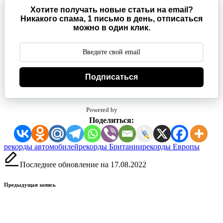
Хотите получать новые статьи на email?
Никакого спама, 1 письмо в день, отписаться
можно в один клик.
Подписаться
Powered by
Поделиться:
Метки:
рекорды автомобилей
рекорды Британии
рекорды Европы
Последнее обновление на 17.08.2022
Навигация
Предыдущая запись
записи