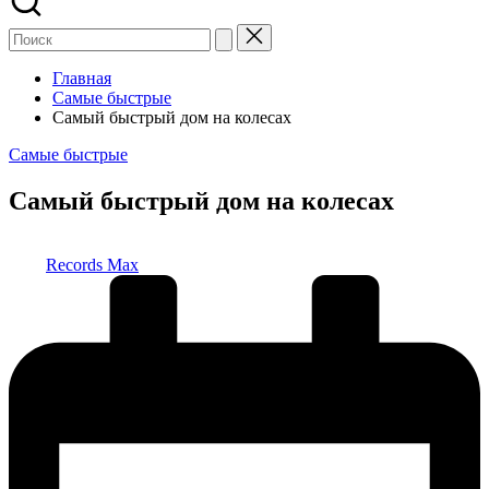
Главная
Самые быстрые
Самый быстрый дом на колесах
Опубликовано
Самые быстрые
в
Самый быстрый дом на колесах
Запись
Records Max
от