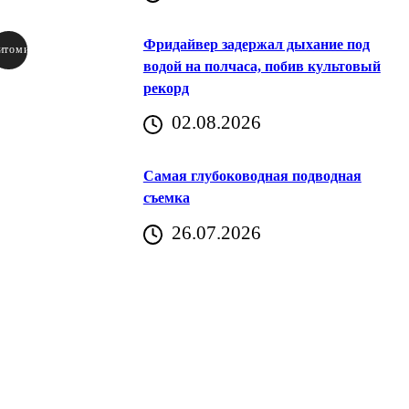
Фридайвер задержал дыхание под
итомир
водой на полчаса, побив культовый
рекорд
аричич
02.08.2026
Хорватия)
Самая глубоководная подводная
съемка
26.07.2026