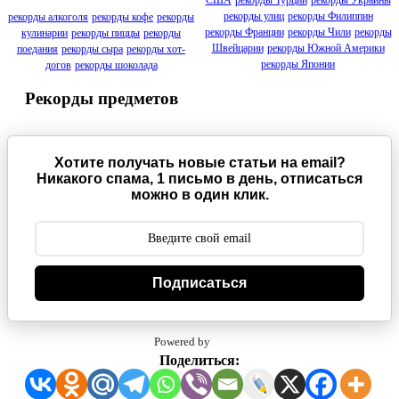
США
рекорды Турции
рекорды Украины
рекорды улиц
рекорды Филиппин
рекорды алкоголя
рекорды кофе
рекорды
рекорды Франции
рекорды Чили
рекорды
кулинарии
рекорды пиццы
рекорды
Швейцарии
рекорды Южной Америки
поедания
рекорды сыра
рекорды хот-
рекорды Японии
догов
рекорды шоколада
Рекорды предметов
Хотите получать новые статьи на email?
Никакого спама, 1 письмо в день, отписаться
можно в один клик.
Подписаться
Powered by
Поделиться: