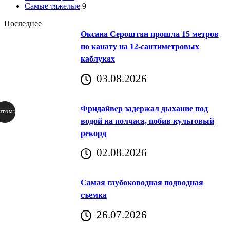
Самые тяжелые
9
Последнее
Оксана Сероштан прошла 15 метров
по канату на 12-сантиметровых
каблуках
03.08.2026
Фридайвер задержал дыхание под
итомир
водой на полчаса, побив культовый
рекорд
аричич
02.08.2026
Хорватия)
Самая глубоководная подводная
съемка
26.07.2026