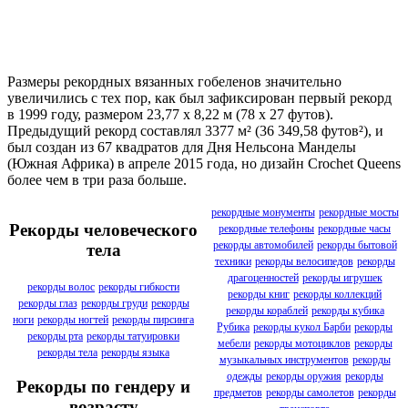
Размеры рекордных вязанных гобеленов значительно
увеличились с тех пор, как был зафиксирован первый рекорд
в 1999 году, размером 23,77 x 8,22 м (78 x 27 футов).
Предыдущий рекорд составлял 3377 м² (36 349,58 футов²), и
был создан из 67 квадратов для Дня Нельсона Манделы
(Южная Африка) в апреле 2015 года, но дизайн Crochet Queens
более чем в три раза больше.
рекордные монументы
рекордные мосты
Рекорды человеческого
рекордные телефоны
рекордные часы
рекорды автомобилей
рекорды бытовой
тела
техники
рекорды велосипедов
рекорды
драгоценностей
рекорды игрушек
рекорды волос
рекорды гибкости
рекорды книг
рекорды коллекций
рекорды глаз
рекорды груди
рекорды
рекорды кораблей
рекорды кубика
ноги
рекорды ногтей
рекорды пирсинга
Рубика
рекорды кукол Барби
рекорды
рекорды рта
рекорды татуировки
мебели
рекорды мотоциклов
рекорды
рекорды тела
рекорды языка
музыкальных инструментов
рекорды
одежды
рекорды оружия
рекорды
Рекорды по гендеру и
предметов
рекорды самолетов
рекорды
возрасту