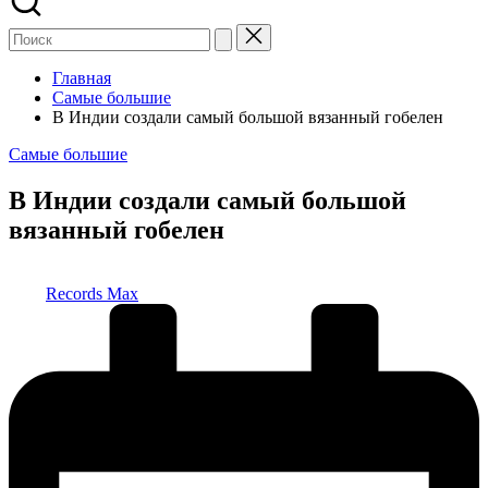
Главная
Самые большие
В Индии создали самый большой вязанный гобелен
Опубликовано
Самые большие
в
В Индии создали самый большой
вязанный гобелен
Запись
Records Max
от