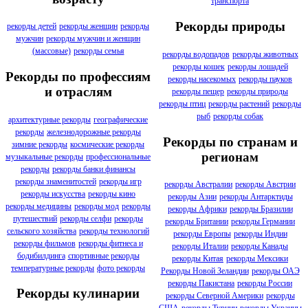
транспорта
Рекорды природы
рекорды детей
рекорды женщин
рекорды
мужчин
рекорды мужчин и женщин
(массовые)
рекорды семья
рекорды водопадов
рекорды животных
рекорды кошек
рекорды лошадей
Рекорды по профессиям
рекорды насекомых
рекорды пауков
и отраслям
рекорды пещер
рекорды природы
рекорды птиц
рекорды растений
рекорды
рыб
рекорды собак
архитектурные рекорды
географические
рекорды
железнодорожные рекорды
Рекорды по странам и
зимние рекорды
космические рекорды
регионам
музыкальные рекорды
профессиональные
рекорды
рекорды банки финансы
рекорды знаменитостей
рекорды игр
рекорды Австралии
рекорды Австрии
рекорды искусства
рекорды кино
рекорды Азии
рекорды Антарктиды
рекорды медицины
рекорды мод
рекорды
рекорды Африки
рекорды Бразилии
путешествий
рекорды селфи
рекорды
рекорды Британии
рекорды Германии
сельского хозяйства
рекорды технологий
рекорды Европы
рекорды Индии
рекорды фильмов
рекорды фитнеса и
рекорды Италии
рекорды Канады
бодибилдинга
спортивные рекорды
рекорды Китая
рекорды Мексики
температурные рекорды
фото рекорды
Рекорды Новой Зеландии
рекорды ОАЭ
рекорды Пакистана
рекорды России
Рекорды кулинарии
рекорды Северной Америки
рекорды