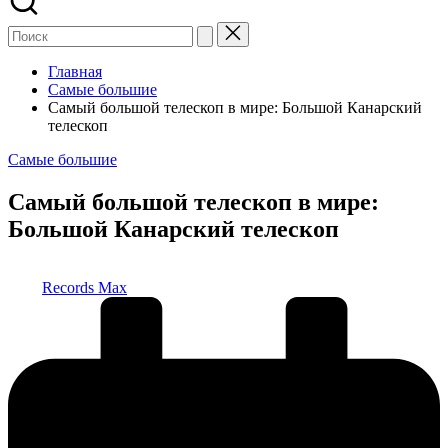
Главная
Самые большие
Самый большой телескоп в мире: Большой Канарский
телескоп
Опубликовано
Самые большие
в
Самый большой телескоп в мире:
Большой Канарский телескоп
Запись
Records Max
от