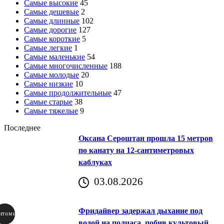
Самые высокие
45
Самые дешевые
2
Самые длинные
102
Самые дорогие
127
Самые короткие
5
Самые легкие
1
Самые маленькие
54
Самые многочисленные
188
Самые молодые
20
Самые низкие
10
Самые продолжительные
47
Самые старые
38
Самые тяжелые
9
Последнее
Оксана Сероштан прошла 15 метров
по канату на 12-сантиметровых
каблуках
03.08.2026
Фридайвер задержал дыхание под
итомир
водой на полчаса, побив культовый