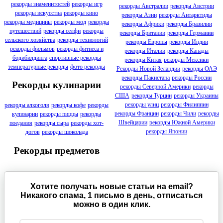
рекорды знаменитостей
рекорды игр
рекорды Австралии
рекорды Австрии
рекорды искусства
рекорды кино
рекорды Азии
рекорды Антарктиды
рекорды медицины
рекорды мод
рекорды
рекорды Африки
рекорды Бразилии
путешествий
рекорды селфи
рекорды
рекорды Британии
рекорды Германии
сельского хозяйства
рекорды технологий
рекорды Европы
рекорды Индии
рекорды фильмов
рекорды фитнеса и
рекорды Италии
рекорды Канады
бодибилдинга
спортивные рекорды
рекорды Китая
рекорды Мексики
температурные рекорды
фото рекорды
Рекорды Новой Зеландии
рекорды ОАЭ
рекорды Пакистана
рекорды России
Рекорды кулинарии
рекорды Северной Америки
рекорды
США
рекорды Турции
рекорды Украины
рекорды улиц
рекорды Филиппин
рекорды алкоголя
рекорды кофе
рекорды
рекорды Франции
рекорды Чили
рекорды
кулинарии
рекорды пиццы
рекорды
Швейцарии
рекорды Южной Америки
поедания
рекорды сыра
рекорды хот-
рекорды Японии
догов
рекорды шоколада
Рекорды предметов
Хотите получать новые статьи на email?
Никакого спама, 1 письмо в день, отписаться
можно в один клик.