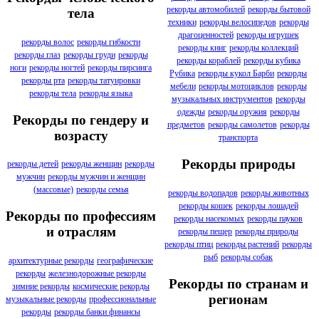
рекорды автомобилей
рекорды бытовой
тела
техники
рекорды велосипедов
рекорды
драгоценностей
рекорды игрушек
рекорды волос
рекорды гибкости
рекорды книг
рекорды коллекций
рекорды глаз
рекорды груди
рекорды
рекорды кораблей
рекорды кубика
ноги
рекорды ногтей
рекорды пирсинга
Рубика
рекорды кукол Барби
рекорды
рекорды рта
рекорды татуировки
мебели
рекорды мотоциклов
рекорды
рекорды тела
рекорды языка
музыкальных инструментов
рекорды
одежды
рекорды оружия
рекорды
Рекорды по гендеру и
предметов
рекорды самолетов
рекорды
возрасту
транспорта
Рекорды природы
рекорды детей
рекорды женщин
рекорды
мужчин
рекорды мужчин и женщин
(массовые)
рекорды семья
рекорды водопадов
рекорды животных
рекорды кошек
рекорды лошадей
Рекорды по профессиям
рекорды насекомых
рекорды пауков
и отраслям
рекорды пещер
рекорды природы
рекорды птиц
рекорды растений
рекорды
рыб
рекорды собак
архитектурные рекорды
географические
рекорды
железнодорожные рекорды
Рекорды по странам и
зимние рекорды
космические рекорды
регионам
музыкальные рекорды
профессиональные
рекорды
рекорды банки финансы