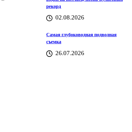
рекорд
аричич
02.08.2026
Хорватия)
Самая глубоководная подводная
съемка
26.07.2026