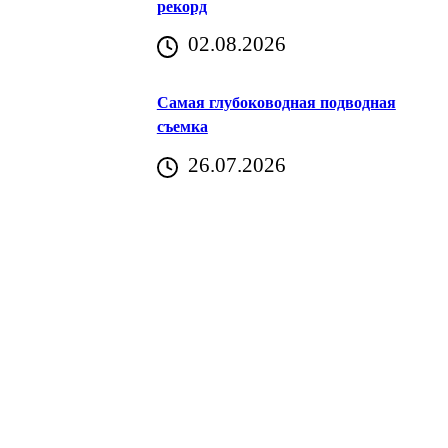
рекорд
аричич
02.08.2026
Хорватия)
Самая глубоководная подводная
съемка
26.07.2026