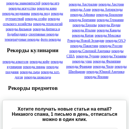
рекорды знаменитостей
рекорды игр
рекорды Австралии
рекорды Австрии
рекорды искусства
рекорды кино
рекорды Азии
рекорды Антарктиды
рекорды медицины
рекорды мод
рекорды
рекорды Африки
рекорды Бразилии
путешествий
рекорды селфи
рекорды
рекорды Британии
рекорды Германии
сельского хозяйства
рекорды технологий
рекорды Европы
рекорды Индии
рекорды фильмов
рекорды фитнеса и
рекорды Италии
рекорды Канады
бодибилдинга
спортивные рекорды
рекорды Китая
рекорды Мексики
температурные рекорды
фото рекорды
Рекорды Новой Зеландии
рекорды ОАЭ
рекорды Пакистана
рекорды России
Рекорды кулинарии
рекорды Северной Америки
рекорды
США
рекорды Турции
рекорды Украины
рекорды улиц
рекорды Филиппин
рекорды алкоголя
рекорды кофе
рекорды
рекорды Франции
рекорды Чили
рекорды
кулинарии
рекорды пиццы
рекорды
Швейцарии
рекорды Южной Америки
поедания
рекорды сыра
рекорды хот-
рекорды Японии
догов
рекорды шоколада
Рекорды предметов
Хотите получать новые статьи на email?
Никакого спама, 1 письмо в день, отписаться
можно в один клик.