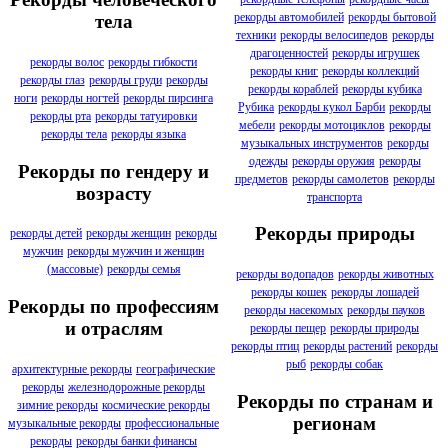
рекорды автомобилей
рекорды бытовой
тела
техники
рекорды велосипедов
рекорды
драгоценностей
рекорды игрушек
рекорды волос
рекорды гибкости
рекорды книг
рекорды коллекций
рекорды глаз
рекорды груди
рекорды
рекорды кораблей
рекорды кубика
ноги
рекорды ногтей
рекорды пирсинга
Рубика
рекорды кукол Барби
рекорды
рекорды рта
рекорды татуировки
мебели
рекорды мотоциклов
рекорды
рекорды тела
рекорды языка
музыкальных инструментов
рекорды
одежды
рекорды оружия
рекорды
Рекорды по гендеру и
предметов
рекорды самолетов
рекорды
возрасту
транспорта
Рекорды природы
рекорды детей
рекорды женщин
рекорды
мужчин
рекорды мужчин и женщин
(массовые)
рекорды семья
рекорды водопадов
рекорды животных
рекорды кошек
рекорды лошадей
Рекорды по профессиям
рекорды насекомых
рекорды пауков
и отраслям
рекорды пещер
рекорды природы
рекорды птиц
рекорды растений
рекорды
рыб
рекорды собак
архитектурные рекорды
географические
рекорды
железнодорожные рекорды
Рекорды по странам и
зимние рекорды
космические рекорды
регионам
музыкальные рекорды
профессиональные
рекорды
рекорды банки финансы