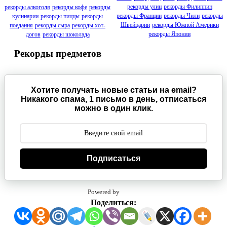
рекорды улиц
рекорды Филиппин
рекорды алкоголя
рекорды кофе
рекорды
рекорды Франции
рекорды Чили
рекорды
кулинарии
рекорды пиццы
рекорды
Швейцарии
рекорды Южной Америки
поедания
рекорды сыра
рекорды хот-
рекорды Японии
догов
рекорды шоколада
Рекорды предметов
Хотите получать новые статьи на email?
Никакого спама, 1 письмо в день, отписаться
можно в один клик.
Подписаться
Powered by
Поделиться: