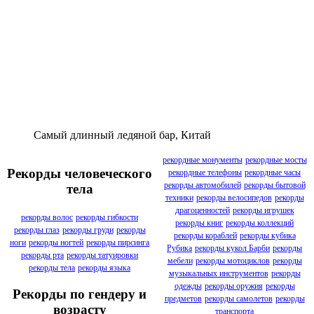
Самый длинный ледяной бар, Китай
рекордные монументы
рекордные мосты
Рекорды человеческого
рекордные телефоны
рекордные часы
рекорды автомобилей
рекорды бытовой
тела
техники
рекорды велосипедов
рекорды
драгоценностей
рекорды игрушек
рекорды волос
рекорды гибкости
рекорды книг
рекорды коллекций
рекорды глаз
рекорды груди
рекорды
рекорды кораблей
рекорды кубика
ноги
рекорды ногтей
рекорды пирсинга
Рубика
рекорды кукол Барби
рекорды
рекорды рта
рекорды татуировки
мебели
рекорды мотоциклов
рекорды
рекорды тела
рекорды языка
музыкальных инструментов
рекорды
одежды
рекорды оружия
рекорды
Рекорды по гендеру и
предметов
рекорды самолетов
рекорды
возрасту
транспорта