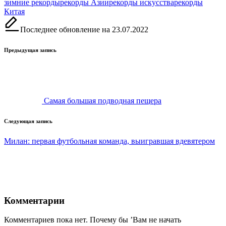
Метки:
зимние рекорды
рекорды Азии
рекорды искусства
рекорды
Китая
Последнее обновление на 23.07.2022
Навигация
Предыдущая запись
записи
Самая большая подводная пещера
Следующая запись
Милан: первая футбольная команда, выигравшая вдевятером
Комментарии
Комментариев пока нет. Почему бы ’Вам не начать