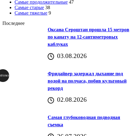
Самые продолжительные
47
Самые старые
38
Самые тяжелые
9
Последнее
Оксана Сероштан прошла 15 метров
по канату на 12-сантиметровых
каблуках
03.08.2026
Фридайвер задержал дыхание под
итомир
водой на полчаса, побив культовый
рекорд
аричич
02.08.2026
Хорватия)
Самая глубоководная подводная
съемка