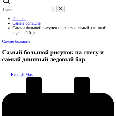
Главная
Самые большие
Самый большой рисунок на снегу и самый длинный
ледовый бар
Опубликовано
Самые большие
в
Самый большой рисунок на снегу и
самый длинный ледовый бар
Запись
Records Max
от