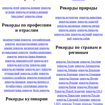
Рекорды природы
рекорды детей
рекорды женщин
рекорды
мужчин
рекорды мужчин и женщин
(массовые)
рекорды семья
рекорды водопадов
рекорды животных
рекорды кошек
рекорды лошадей
Рекорды по профессиям
рекорды насекомых
рекорды пауков
и отраслям
рекорды пещер
рекорды природы
рекорды птиц
рекорды растений
рекорды
рыб
рекорды собак
архитектурные рекорды
географические
рекорды
железнодорожные рекорды
Рекорды по странам и
зимние рекорды
космические рекорды
регионам
музыкальные рекорды
профессиональные
рекорды
рекорды банки финансы
рекорды знаменитостей
рекорды игр
рекорды Австралии
рекорды Австрии
рекорды искусства
рекорды кино
рекорды Азии
рекорды Антарктиды
рекорды медицины
рекорды мод
рекорды
рекорды Африки
рекорды Бразилии
путешествий
рекорды селфи
рекорды
рекорды Британии
рекорды Германии
сельского хозяйства
рекорды технологий
рекорды Европы
рекорды Индии
рекорды фильмов
рекорды фитнеса и
рекорды Италии
рекорды Канады
бодибилдинга
спортивные рекорды
рекорды Китая
рекорды Мексики
температурные рекорды
фото рекорды
Рекорды Новой Зеландии
рекорды ОАЭ
рекорды Пакистана
рекорды России
Рекорды кулинарии
рекорды Северной Америки
рекорды
США
рекорды Турции
рекорды Украины