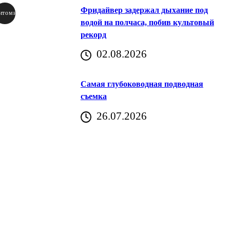
Фридайвер задержал дыхание под
итомир
водой на полчаса, побив культовый
рекорд
аричич
02.08.2026
Хорватия)
Самая глубоководная подводная
съемка
26.07.2026