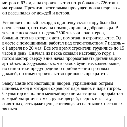
метров и 63 см, а на строительство потребовалось 726 тонн
материала. Прототип этого замка просуществовал недолго –
он рассыпался от дождей и ветров.
Установить новый рекорд в одиночку скульптору было бы
очень сложно, поэтому на помощь пришли добровольцы. В
течение нескольких недель 2500 тысячи волонтеров,
большинство из которых дети, помогали в строительстве. Эд
вместе с помощниками работал над строительством 7 недель –
с 1 апреля по 20 мая. Все это время строители трудились по 15
часов в день. Сначала из песка создали настоящую гору, а
потом мастер сверху вниз начал прорабатывать детализацию
арт-объекта. Задумывалось, что замок будет несколько выше,
но синоптики предупредили о приближении грозовых
дождей, поэтому строительство пришлось прекратить.
Sandy Castle это настоящий дворец, украшенный острым
шпилем, вход в который охраняют пара львов и пара тигров.
Скульптор выполнил мельчайшую детализацию – проработан
каждый «кирпич» замка, ручки дверей, шерсть и глаза у
животных, есть даже цепь, состоящая из настоящих песчаных
звеньев.