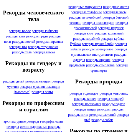
рекордные монументы
рекордные мосты
Рекорды человеческого
рекордные телефоны
рекордные часы
рекорды автомобилей
рекорды бытовой
тела
техники
рекорды велосипедов
рекорды
драгоценностей
рекорды игрушек
рекорды волос
рекорды гибкости
рекорды книг
рекорды коллекций
рекорды глаз
рекорды груди
рекорды
рекорды кораблей
рекорды кубика
ноги
рекорды ногтей
рекорды пирсинга
Рубика
рекорды кукол Барби
рекорды
рекорды рта
рекорды татуировки
мебели
рекорды мотоциклов
рекорды
рекорды тела
рекорды языка
музыкальных инструментов
рекорды
одежды
рекорды оружия
рекорды
Рекорды по гендеру и
предметов
рекорды самолетов
рекорды
возрасту
транспорта
Рекорды природы
рекорды детей
рекорды женщин
рекорды
мужчин
рекорды мужчин и женщин
(массовые)
рекорды семья
рекорды водопадов
рекорды животных
рекорды кошек
рекорды лошадей
Рекорды по профессиям
рекорды насекомых
рекорды пауков
и отраслям
рекорды пещер
рекорды природы
рекорды птиц
рекорды растений
рекорды
рыб
рекорды собак
архитектурные рекорды
географические
рекорды
железнодорожные рекорды
Рекорды по странам и
зимние рекорды
космические рекорды