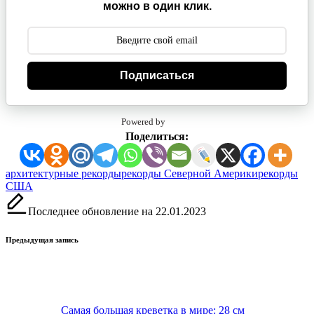
можно в один клик.
Подписаться
Powered by
Поделиться:
Метки:
архитектурные рекорды
рекорды Северной Америки
рекорды
США
Последнее обновление на 22.01.2023
Навигация
Предыдущая запись
записи
Самая большая креветка в мире: 28 см