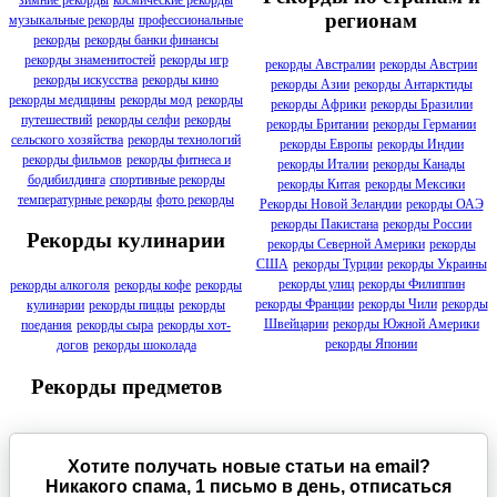
регионам
музыкальные рекорды
профессиональные
рекорды
рекорды банки финансы
рекорды знаменитостей
рекорды игр
рекорды Австралии
рекорды Австрии
рекорды искусства
рекорды кино
рекорды Азии
рекорды Антарктиды
рекорды медицины
рекорды мод
рекорды
рекорды Африки
рекорды Бразилии
путешествий
рекорды селфи
рекорды
рекорды Британии
рекорды Германии
сельского хозяйства
рекорды технологий
рекорды Европы
рекорды Индии
рекорды фильмов
рекорды фитнеса и
рекорды Италии
рекорды Канады
бодибилдинга
спортивные рекорды
рекорды Китая
рекорды Мексики
температурные рекорды
фото рекорды
Рекорды Новой Зеландии
рекорды ОАЭ
рекорды Пакистана
рекорды России
Рекорды кулинарии
рекорды Северной Америки
рекорды
США
рекорды Турции
рекорды Украины
рекорды улиц
рекорды Филиппин
рекорды алкоголя
рекорды кофе
рекорды
рекорды Франции
рекорды Чили
рекорды
кулинарии
рекорды пиццы
рекорды
Швейцарии
рекорды Южной Америки
поедания
рекорды сыра
рекорды хот-
рекорды Японии
догов
рекорды шоколада
Рекорды предметов
Хотите получать новые статьи на email?
Никакого спама, 1 письмо в день, отписаться