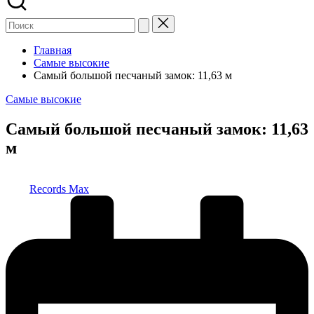
Главная
Самые высокие
Самый большой песчаный замок: 11,63 м
Опубликовано
Самые высокие
в
Самый большой песчаный замок: 11,63
м
Запись
Records Max
от