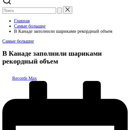
Главная
Самые большие
В Канаде заполнили шариками рекордный объем
Опубликовано
Самые большие
в
В Канаде заполнили шариками
рекордный объем
Запись
Records Max
от