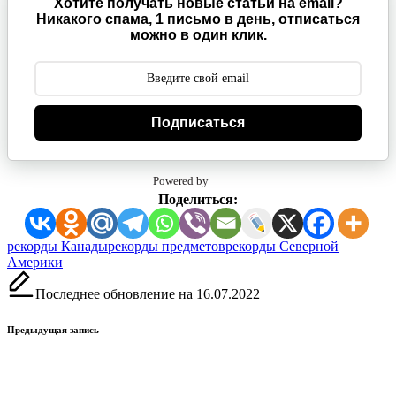
Хотите получать новые статьи на email?
Никакого спама, 1 письмо в день, отписаться
можно в один клик.
Подписаться
Powered by
Поделиться:
Метки:
рекорды Канады
рекорды предметов
рекорды Северной
Америки
Последнее обновление на 16.07.2022
Навигация
Предыдущая запись
записи