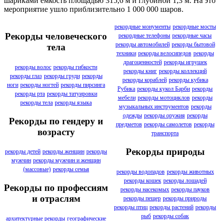
шариками емкость площадью 315,6 м и глубиной 1,3 м. На это
мероприятие ушло приблизительно 1 000 000 шаров.
рекордные монументы
рекордные мосты
Рекорды человеческого
рекордные телефоны
рекордные часы
рекорды автомобилей
рекорды бытовой
тела
техники
рекорды велосипедов
рекорды
драгоценностей
рекорды игрушек
рекорды волос
рекорды гибкости
рекорды книг
рекорды коллекций
рекорды глаз
рекорды груди
рекорды
рекорды кораблей
рекорды кубика
ноги
рекорды ногтей
рекорды пирсинга
Рубика
рекорды кукол Барби
рекорды
рекорды рта
рекорды татуировки
мебели
рекорды мотоциклов
рекорды
рекорды тела
рекорды языка
музыкальных инструментов
рекорды
одежды
рекорды оружия
рекорды
Рекорды по гендеру и
предметов
рекорды самолетов
рекорды
возрасту
транспорта
Рекорды природы
рекорды детей
рекорды женщин
рекорды
мужчин
рекорды мужчин и женщин
(массовые)
рекорды семья
рекорды водопадов
рекорды животных
рекорды кошек
рекорды лошадей
Рекорды по профессиям
рекорды насекомых
рекорды пауков
и отраслям
рекорды пещер
рекорды природы
рекорды птиц
рекорды растений
рекорды
рыб
рекорды собак
архитектурные рекорды
географические