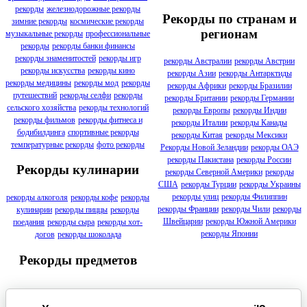
рекорды
железнодорожные рекорды
Рекорды по странам и
зимние рекорды
космические рекорды
регионам
музыкальные рекорды
профессиональные
рекорды
рекорды банки финансы
рекорды знаменитостей
рекорды игр
рекорды Австралии
рекорды Австрии
рекорды искусства
рекорды кино
рекорды Азии
рекорды Антарктиды
рекорды медицины
рекорды мод
рекорды
рекорды Африки
рекорды Бразилии
путешествий
рекорды селфи
рекорды
рекорды Британии
рекорды Германии
сельского хозяйства
рекорды технологий
рекорды Европы
рекорды Индии
рекорды фильмов
рекорды фитнеса и
рекорды Италии
рекорды Канады
бодибилдинга
спортивные рекорды
рекорды Китая
рекорды Мексики
температурные рекорды
фото рекорды
Рекорды Новой Зеландии
рекорды ОАЭ
рекорды Пакистана
рекорды России
Рекорды кулинарии
рекорды Северной Америки
рекорды
США
рекорды Турции
рекорды Украины
рекорды улиц
рекорды Филиппин
рекорды алкоголя
рекорды кофе
рекорды
рекорды Франции
рекорды Чили
рекорды
кулинарии
рекорды пиццы
рекорды
Швейцарии
рекорды Южной Америки
поедания
рекорды сыра
рекорды хот-
рекорды Японии
догов
рекорды шоколада
Рекорды предметов