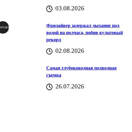
03.08.2026
Фридайвер задержал дыхание под
итомир
водой на полчаса, побив культовый
рекорд
аричич
02.08.2026
Хорватия)
Самая глубоководная подводная
съемка
26.07.2026