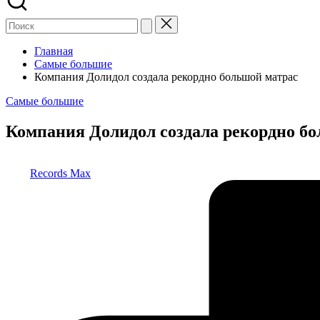
Главная
Самые большие
Компания Долидол создала рекордно большой матрас
Опубликовано
Самые большие
в
Компания Долидол создала рекордно б
Запись
Records Max
от