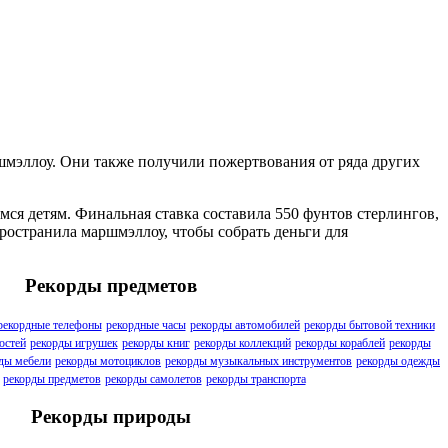
ршмэллоу. Они также получили пожертвования от ряда других
ся детям. Финальная ставка составила 550 фунтов стерлингов,
пространила маршмэллоу, чтобы собрать деньги для
Рекорды предметов
рекордные телефоны
рекордные часы
рекорды автомобилей
рекорды бытовой техники
остей
рекорды игрушек
рекорды книг
рекорды коллекций
рекорды кораблей
рекорды
ды мебели
рекорды мотоциклов
рекорды музыкальных инструментов
рекорды одежды
рекорды предметов
рекорды самолетов
рекорды транспорта
Рекорды природы