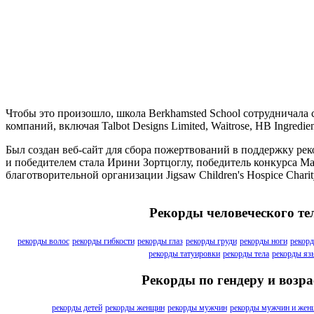
Чтобы это произошло, школа Berkhamsted School сотрудничала
компаний, включая Talbot Designs Limited, Waitrose, HB Ingredie
Был создан веб-сайт для сбора пожертвований в поддержку ре
и победителем стала Ирини Зортцоглу, победитель конкурса Mas
благотворительной организации Jigsaw Children's Hospice Charit
Рекорды человеческого те
рекорды волос
рекорды гибкости
рекорды глаз
рекорды груди
рекорды ноги
рекорд
рекорды татуировки
рекорды тела
рекорды яз
Рекорды по гендеру и возра
рекорды детей
рекорды женщин
рекорды мужчин
рекорды мужчин и жен