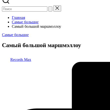
Главная
Самые большие
Самый большой маршмэллоу
Опубликовано
Самые большие
в
Самый большой маршмэллоу
Запись
Records Max
от