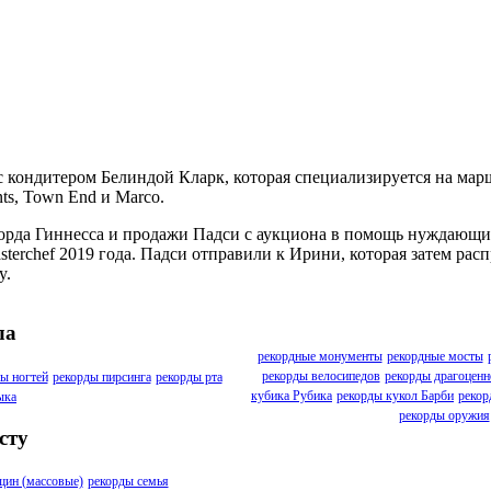
 с кондитером Белиндой Кларк, которая специализируется на ма
nts, Town End и Marco.
корда Гиннесса и продажи Падси с аукциона в помощь нуждающим
terchef 2019 года. Падси отправили к Ирини, которая затем рас
y.
ла
рекордные монументы
рекордные мосты
рекорды велосипедов
рекорды драгоценн
ы ногтей
рекорды пирсинга
рекорды рта
кубика Рубика
рекорды кукол Барби
рекор
ыка
рекорды оружия
сту
щин (массовые)
рекорды семья